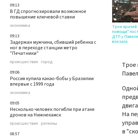
09:13
В ГД спрогнозировали возможное
повышение ключевой ставки
экономика
Трое врачей 
помощи" пос
09:13
ДТП у Павел
вокзала
Задержан мужчина, сбивший ребенка с
ног в переходе станции метро
"Печатники"
происшествия
город
Трое 
09:06
Павел
Россия купила какао-бобы у Бразилии
впервые с 1999 года
Одной
экономика
предв
09:05
двига
Несколько человек погибли при атаке
На пе
дронов на Нижнекамск
управ
происшествия
регионы
в "ск
08:57