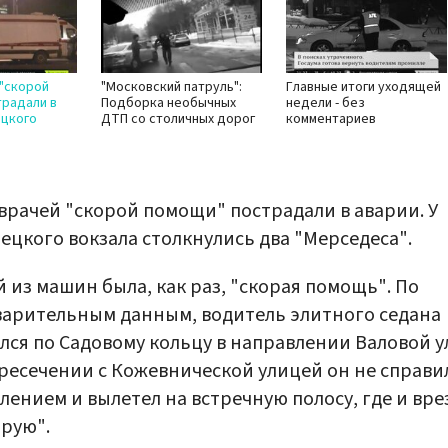
"скорой
"Московский патруль":
Главные итоги уходящей
традали в
Подборка необычных
недели - без
ецкого
ДТП со столичных дорог
комментариев
врачей "скорой помощи" пострадали в аварии. У
ецкого вокзала столкнулись два "Мерседеса".
 из машин была, как раз, "скорая помощь". По
арительным данным, водитель элитного седана
лся по Садовому кольцу в направлении Валовой у
ресечении с Кожевнической улицей он не справил
лением и вылетел на встречную полосу, где и вре
орую".