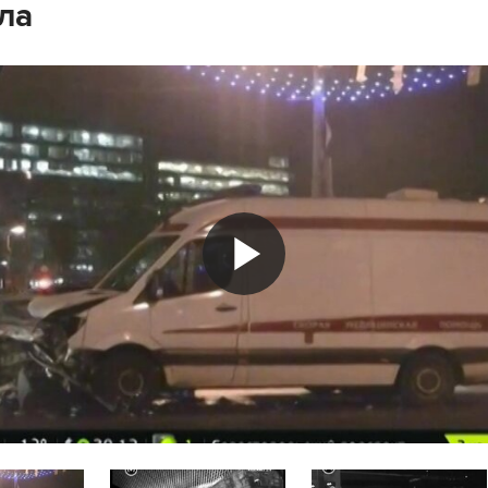
ла
Play
Video