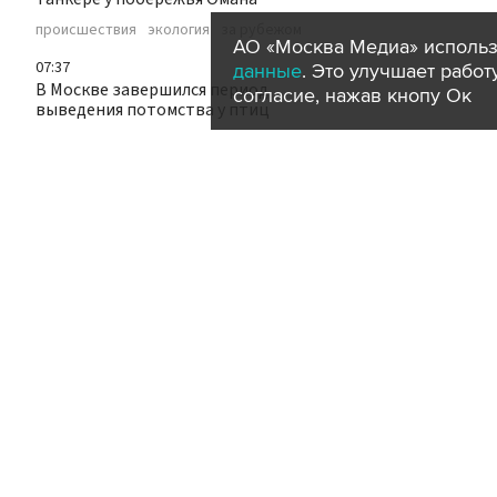
происшествия
экология
за рубежом
АО «Москва Медиа» использ
07:37
данные
. Это улучшает рабо
В Москве завершился период
согласие, нажав кнопу Ок
выведения потомства у птиц
животные
город
07:27
Один человек погиб из-за взрыва на
золоторудном месторождении на
Камчатке
происшествия
регионы
07:21
В МИД РФ исключили вариант
заморозки конфликта на Украине
политика
07:15
ДТП на путях привело к задержке
трамваев четырех маршрутов на
Варшавском шоссе