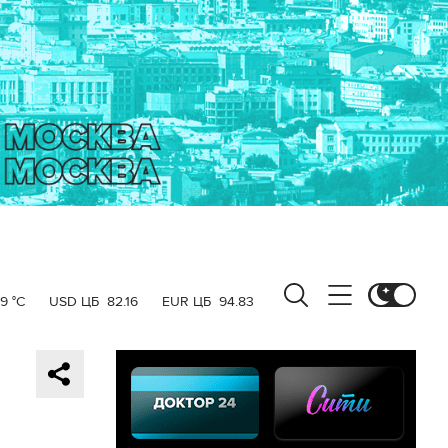
19 °C
USD ЦБ
82.16
EUR ЦБ
94.83