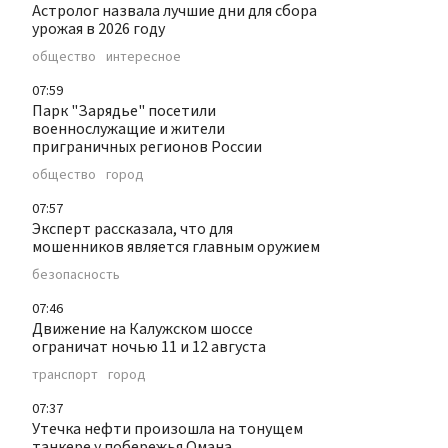
Астролог назвала лучшие дни для сбора
урожая в 2026 году
общество
интересное
07:59
Парк "Зарядье" посетили
военнослужащие и жители
приграничных регионов России
общество
город
07:57
Эксперт рассказала, что для
мошенников является главным оружием
безопасность
07:46
Движение на Калужском шоссе
ограничат ночью 11 и 12 августа
транспорт
город
07:37
Утечка нефти произошла на тонущем
танкере у побережья Омана