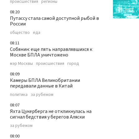
происшествия
регионы
08:20
Путассу стала самой доступной рыбой в
России
общество
еда
08:11
Собянин: еще пять направлявшихся к
Москве БПЛА уничтожено
мэр Москвы
происшествия
город
08:09
Камеры БПЛА Великобритании
передавали данные в Китай
политика
за рубежом
08:07
Яхта Цукерберга не откликнулась на
сигнал бедствия у берегов Аляски
за рубежом
08:00