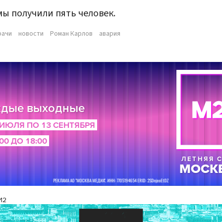
ы получили пять человек.
рачи
новости
Роман Карлов
авария
И2