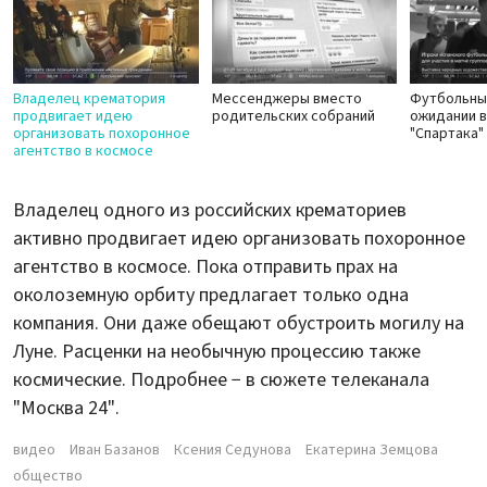
Владелец крематория
Мессенджеры вместо
Футбольны
продвигает идею
родительских собраний
ожидании 
организовать похоронное
"Спартака"
агентство в космосе
Владелец одного из российских крематориев
активно продвигает идею организовать похоронное
агентство в космосе. Пока отправить прах на
околоземную орбиту предлагает только одна
компания. Они даже обещают обустроить могилу на
Луне. Расценки на необычную процессию также
космические. Подробнее − в сюжете телеканала
"Москва 24".
видео
Иван Базанов
Ксения Седунова
Екатерина Земцова
общество