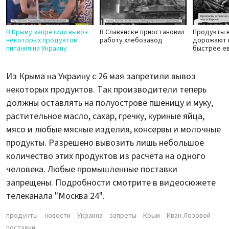
В Крыму запретили вывоз
В Славянске приостановил
Продукты в
некоторых продуктов
работу хлебозавод
дорожают в
питания на Украину
быстрее е
Из Крыма на Украину с 26 мая запретили вывоз
некоторых продуктов. Так производители теперь
должны оставлять на полуострове пшеницу и муку,
растительное масло, сахар, гречку, куриные яйца,
мясо и любые мясные изделия, консервы и молочные
продукты. Разрешено вывозить лишь небольшое
количество этих продуктов из расчета на одного
человека. Любые промышленные поставки
запрещены. Подробности смотрите в видеосюжете
телеканала "Москва 24".
продукты
новости
Украина
запреты
Крым
Иван Лозовой
поставки