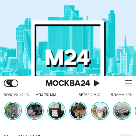
ВОЗДУХ +21 °C
АТМ 751 ММ
ВЕТЕР 2 М/С
ВЛАЖН 49%