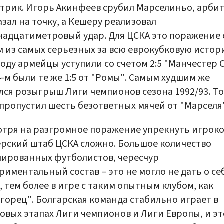
-трик. Игорь Акинфеев срубил Марселиньо, арбит
азал на точку, а Кешеру реализовал
адцатиметровый удар. Для ЦСКА это поражение 
 из самых серьезных за всю еврокубковую истор
году армейцы уступили со счетом 2:5 "Манчестер 
4-м были те же 1:5 от "Ромы". Самым худшим же
лся розыгрыш Лиги чемпионов сезона 1992/93. Т
пропустил шесть безответных мячей от "Марселя
тря на разгромное поражение упрекнуть игроко
рский штаб ЦСКА сложно. Большое количество
ированных футболистов, чересчур
риментальный состав – это не могло не дать о се
, тем более в игре с таким опытным клубом, как
горец". Болгарская команда стабильно играет в
овых этапах Лиги чемпионов и Лиги Европы, и эт