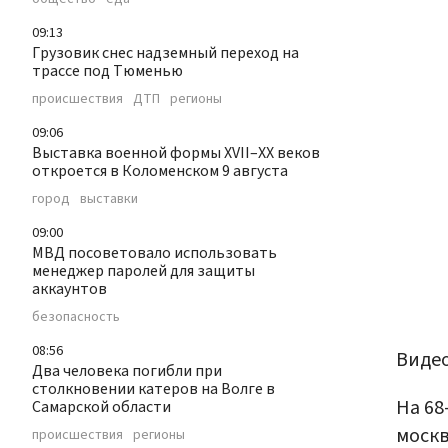
09:13
Грузовик снес надземный переход на
трассе под Тюменью
происшествия
ДТП
регионы
09:06
Выставка военной формы XVII–XX веков
откроется в Коломенском 9 августа
город
выставки
09:00
МВД посоветовало использовать
менеджер паролей для защиты
аккаунтов
безопасность
08:56
Видео
Два человека погибли при
столкновении катеров на Волге в
На 68
Самарской области
москв
происшествия
регионы