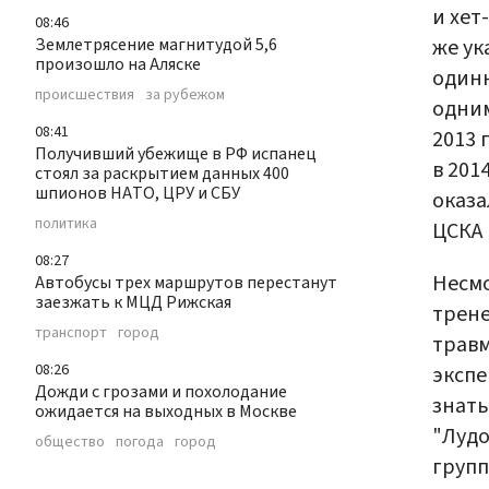
и хет
08:46
же ук
Землетрясение магнитудой 5,6
произошло на Аляске
одинн
происшествия
за рубежом
одним
08:41
2013 
Получивший убежище в РФ испанец
в 201
стоял за раскрытием данных 400
шпионов НАТО, ЦРУ и СБУ
оказа
политика
ЦСКА 
08:27
Несмо
Автобусы трех маршрутов перестанут
заезжать к МЦД Рижская
трене
транспорт
город
травм
08:26
экспе
Дожди с грозами и похолодание
знать
ожидается на выходных в Москве
"Лудо
общество
погода
город
групп