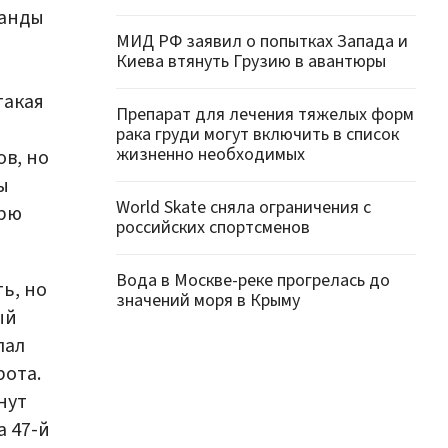
манды
МИД РФ заявил о попытках Запада и
Киева втянуть Грузию в авантюры
такая
Препарат для лечения тяжелых форм
рака груди могут включить в список
жизненно необходимых
в, но
ы
World Skate сняла ограничения с
орю
российских спортсменов
Вода в Москве-реке прогрелась до
ь, но
значений моря в Крыму
ый
лал
рота.
нут
а 47-й