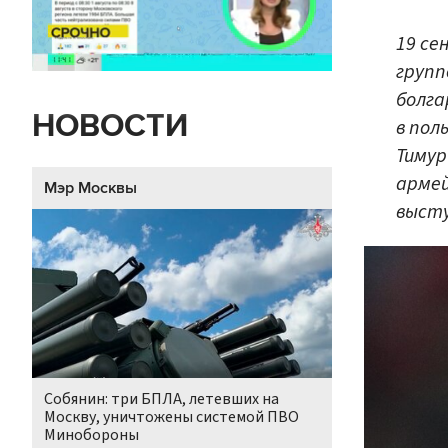
19 се
групп
болга
НОВОСТИ
в пол
Тимур
армей
Мэр Москвы
высту
Собянин: три БПЛА, летевших на
Москву, уничтожены системой ПВО
Минобороны