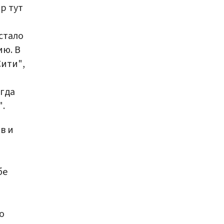
р тут
стало
ию. В
Сити",
огда
".
в и
бе
о