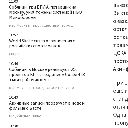
11:03
выезд
Собянин: три БПЛА, летевших на
Викто
Москву, уничтожены системой ПВО
Минобороны
оказа
мэр Москвы
происшествия
город
остал
10:57
ротац
World Skate сняла ограничения с
травм
российских спортсменов
ЦСКА 
спорт
посто
10:46
Акинф
Собянин: в Москве реализуют 250
проектов КРТ с созданием более 423
тысяч рабочих мест
При э
мэр Москвы
город
строительство
еще и
10:43
станд
Архивные записи прозвучат в новом
отлич
фильме о Басте
Однак
шоу-бизнес
кино
пропу
10:36