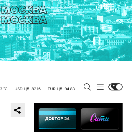
3 °C
USD ЦБ
82.16
EUR ЦБ
94.83