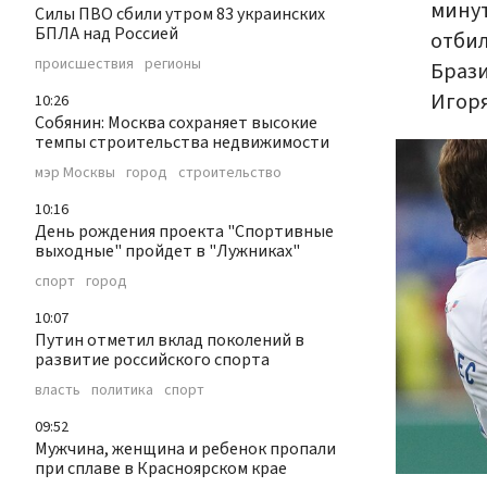
минут
Силы ПВО сбили утром 83 украинских
БПЛА над Россией
отбил
происшествия
регионы
Брази
Игоря
10:26
Собянин: Москва сохраняет высокие
темпы строительства недвижимости
мэр Москвы
город
строительство
10:16
День рождения проекта "Спортивные
выходные" пройдет в "Лужниках"
спорт
город
10:07
Путин отметил вклад поколений в
развитие российского спорта
власть
политика
спорт
09:52
Мужчина, женщина и ребенок пропали
при сплаве в Красноярском крае