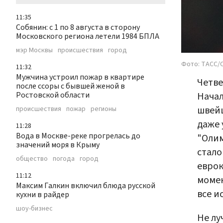
11:35
Собянин: с 1 по 8 августа в сторону
Московского региона летели 1984 БПЛА
мэр Москвы
происшествия
город
Фото: ТАСС/
11:32
Мужчина устроил пожар в квартире
Четве
после ссоры с бывшей женой в
Начал
Ростовской области
швейц
происшествия
пожар
регионы
даже 
11:28
Вода в Москве-реке прогрелась до
"Олим
значений моря в Крыму
стало
общество
погода
город
еврок
11:12
момен
Максим Галкин включил блюда русской
все и
кухни в райдер
шоу-бизнес
Не лу