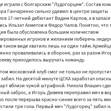
е играли с болгарским "Лудогорцем". Состав ко
ра Ганчаренко сильно удивил: в центре защиты
лся 17-летний дебютант Вадим Карпов, а в запасе
ись Ильзат Ахметов и Федор Чалов. Понятно, что 
ия была обусловлена большим количеством
ированных игроков и желанием поберечь лидеро
в таком виде хватило лишь на один тайм. Армейц
янно проваливались в обороне, раз за разом Иг
ееву приходилось выручать команду.
том московский клуб смог не только не пропустит
 забил. На десятой минуте ЦСКА заработал опасн
арт вблизи чужой штрафной. Никола Влашич сде
ный заброс, а Игорь Дивеев переправил мяч в во
о после перерыва красно-синие всего за пять ми
стили три гола. Первый мяч "Лудогорец" забил н