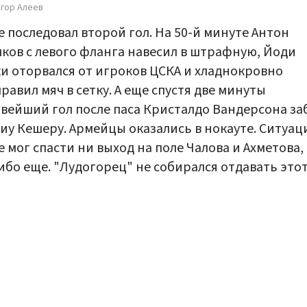
гор Алеев
е последовал второй гол. На 50-й минуте Антон
ков с левого фланга навесил в штрафную, Йоди
и оторвался от игроков ЦСКА и хладнокровно
равил мяч в сетку. А еще спустя две минуты
вейший гол после паса Кристалдо Вандерсона за
иу Кешеру. Армейцы оказались в нокауте. Ситуа
е мог спасти ни выход на поле Чалова и Ахметова,
ибо еще. "Лудогорец" не собирался отдавать это