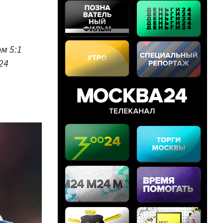
м 5:1
24