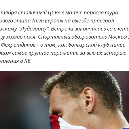
нтября столичный ЦСКА в матче первого тура
ового этапа Лиги Европы на выезде проиграл
рскому "Лудогорцу". Встреча закончилась со счето
ьзу хозяев поля. Спортивный обозреватель Москвы 
 Фехретдинов – о том, как болгарский клуб нанес
цам самое крупное поражение за всю их историю
пления в ЛЕ.