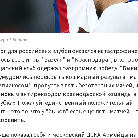
Сергей Бобылев
рг для российских клубов оказался катастрофиче
ось все с игры "Базеля" и "Краснодара", в котор
арский клуб одержал разгромную победу. "Быки
умудрились перекрыть кошмарный результат мат
пиакосом", пропустив пять безответных мячей, 
 новым антирекордом краснодарской команды в
убках. Пожалуй, единственный положительный
т – это то, что у "быков" есть еще пять матчей, 
справить.
чше показал себя и московский ЦСКА. Армейцы на