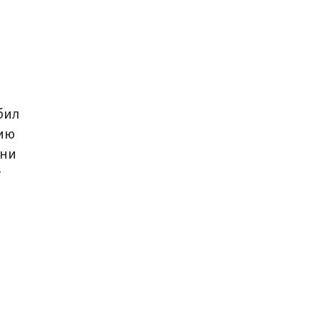
бил
цию
 ни
т