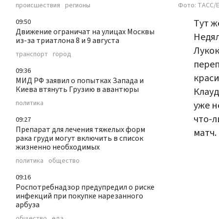
Фото: ТАСС/Е
происшествия
регионы
Тут ж
09:50
Движение ограничат на улицах Москвы
Недял
из-за триатлона 8 и 9 августа
Лукок
транспорт
город
переп
09:36
краси
МИД РФ заявил о попытках Запада и
Киева втянуть Грузию в авантюры
Клауд
политика
уже н
что-л
09:27
Препарат для лечения тяжелых форм
матч.
рака груди могут включить в список
жизненно необходимых
политика
общество
09:16
Роспотребнадзор предупредил о риске
инфекций при покупке нарезанного
арбуза
общество
еда