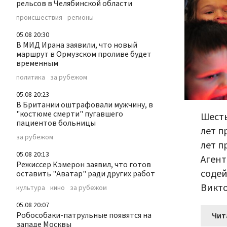
рельсов в Челябинской области
происшествия
регионы
05.08 20:30
В МИД Ирана заявили, что новый
маршрут в Ормузском проливе будет
временным
политика
за рубежом
05.08 20:23
В Британии оштрафовали мужчину, в
"костюме смерти" пугавшего
Шесть
пациентов больницы
лет п
за рубежом
лет п
05.08 20:13
Агент
Режиссер Кэмерон заявил, что готов
содей
оставить "Аватар" ради других работ
Викто
культура
кино
за рубежом
05.08 20:07
Робособаки-патрульные появятся на
Чит
западе Москвы