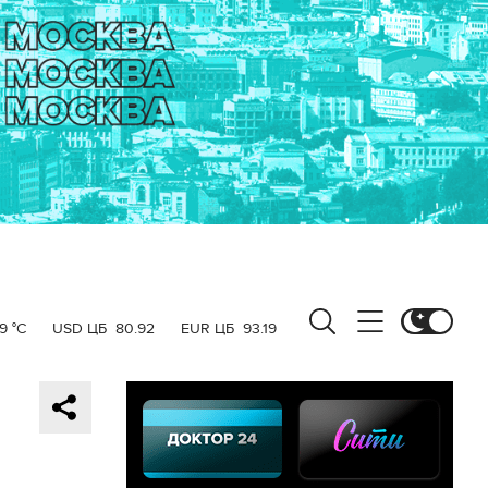
9 °C
USD ЦБ
80.92
EUR ЦБ
93.19