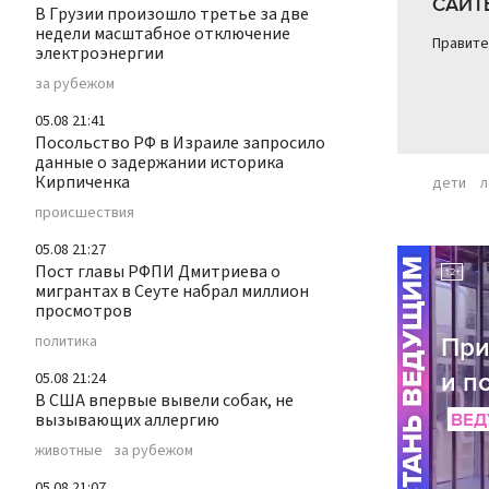
САЙТ
В Грузии произошло третье за две
недели масштабное отключение
Правите
электроэнергии
за рубежом
05.08 21:41
Посольство РФ в Израиле запросило
данные о задержании историка
Кирпиченка
дети
л
происшествия
05.08 21:27
Пост главы РФПИ Дмитриева о
мигрантах в Сеуте набрал миллион
просмотров
политика
05.08 21:24
В США впервые вывели собак, не
вызывающих аллергию
животные
за рубежом
05.08 21:07