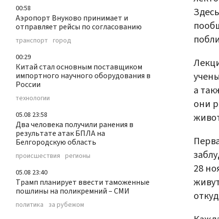
00:58
Здесь
Аэропорт Внуково принимает и
пообщ
отправляет рейсы по согласованию
побли
транспорт
город
00:29
Лекци
Китай стал основным поставщиком
учены
импортного научного оборудования в
России
а так
технологии
они р
05.08 23:58
живо
Два человека получили ранения в
результате атак БПЛА на
Перва
Белгородскую область
заблу
происшествия
регионы
28 но
05.08 23:40
живут
Трамп планирует ввести таможенные
пошлины на поликремний – СМИ
откуд
политика
за рубежом