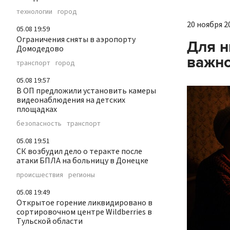
технологии
город
20 ноября 20
05.08 19:59
Ограничения сняты в аэропорту
Для н
Домодедово
важно
транспорт
город
05.08 19:57
В ОП предложили установить камеры
видеонаблюдения на детских
площадках
безопасность
транспорт
05.08 19:51
СК возбудил дело о теракте после
атаки БПЛА на больницу в Донецке
происшествия
регионы
05.08 19:49
Открытое горение ликвидировано в
сортировочном центре Wildberries в
Тульской области