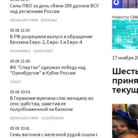
Силы ПВО за день сбили 200 дронов ВСУ
над регионами России
Новости СМ
происшествия
регионы
05.08 21:03
В РФ разрешили выпуск и обращение
бензина Евро-2, Евро-3 и Евро-4
экономика
транспорт
17 ноября 20
05.08 21:00
ФК "Спартак" одержал победу над
Шесть
"Оренбургом" в Кубке России
приня
спорт
текущ
05.08 20:54
В Германии мужчина спас женщину из
секс-рабства, заметив ее
полуобнаженной на балконе
происшествия
за рубежом
05.08 20:41
Семь вагонов с железной рудой сошли с