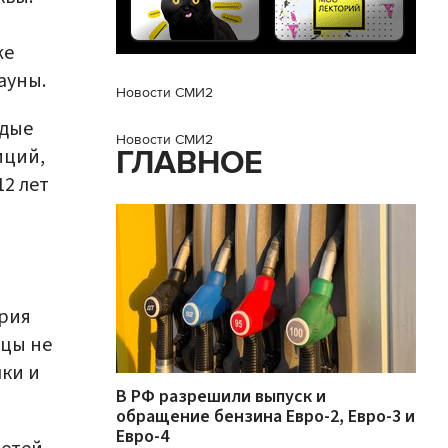
же
ауны.
Новости СМИ2
одые
Новости СМИ2
иций,
ГЛАВНОЕ
12 лет
ория
ицы не
чки и
В РФ разрешили выпуск и
обращение бензина Евро-2, Евро-3 и
Евро-4