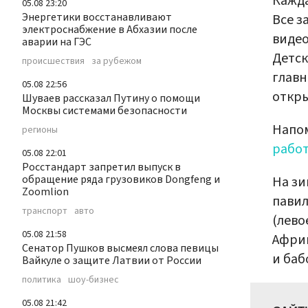
Кажда
05.08 23:20
Энергетики восстанавливают
Все з
электроснабжение в Абхазии после
видео
аварии на ГЭС
Детск
происшествия
за рубежом
главн
05.08 22:56
откры
Шуваев рассказал Путину о помощи
Москвы системами безопасности
Напо
регионы
рабо
05.08 22:01
Росстандарт запретил выпуск в
обращение ряда грузовиков Dongfeng и
На зи
Zoomlion
павил
транспорт
авто
(лево
05.08 21:58
Африк
Сенатор Пушков высмеял слова певицы
и баб
Вайкуле о защите Латвии от России
политика
шоу-бизнес
05.08 21:42