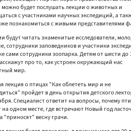
 можно будет послушать лекции о животных и
аться с участниками научных экспедиций, а так
же познакомиться с живыми представителями ф
и будут читать знаменитые исследователи, мол
е, сотрудники заповедников и участники экспед
же сами сотрудники зоопарка. Детям от шести до 
асскажут про то, как устроен окружающий нас
тный мир.
я лекция о птицах "Как облететь мир и не
диться" пройдет в день открытия детского лект
ября. Специалист ответит на вопросы, почему пт
 на одном месте, где встречают Новый год ласто
а "приносят" весну грачи.