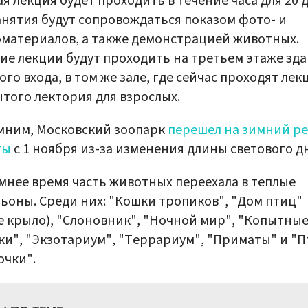
я лекция будет проходить в течение часа для 20 д
анятия будут сопровождаться показом фото- и
материалов, а также демонстрацией животных.
ие лекции будут проходить на третьем этаже зд
ого входа, в том же зале, где сейчас проходят лек
того лектория для взрослых.
мним, Московский зоопарк
перешел на зимний р
ты
с 1 ноября из-за изменения длины светового дн
мнее время часть животных переехала в теплые
ьоны. Среди них: "Кошки тропиков", "Дом птиц"
е крыло), "Слоновник", "Ночной мир", "Копытны
и", "Экзотариум", "Террариум", "Приматы" и "
очки".