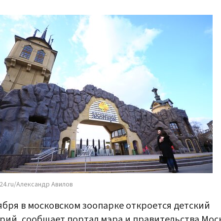
24.ru/Александр Авилов
ября в московском зоопарке откроется детский
рий, сообщает портал мэра и правительства Мос