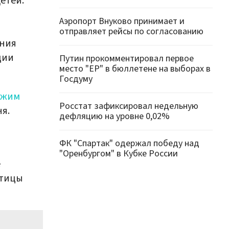
етей.
Аэропорт Внуково принимает и
отправляет рейсы по согласованию
ания
ции
Путин прокомментировал первое
место "ЕР" в бюллетене на выборах в
Госдуму
ежим
Росстат зафиксировал недельную
я.
дефляцию на уровне 0,02%
ФК "Спартак" одержал победу над
"Оренбургом" в Кубке России
е
Птицы