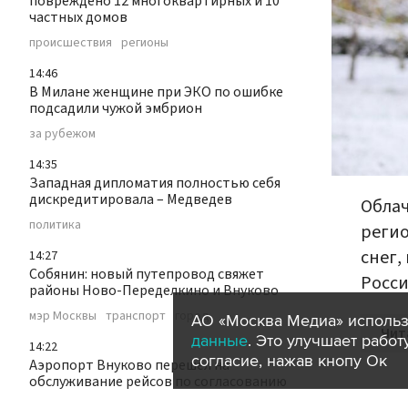
повреждено 12 многоквартирных и 10
частных домов
происшествия
регионы
14:46
В Милане женщине при ЭКО по ошибке
подсадили чужой эмбрион
за рубежом
14:35
Западная дипломатия полностью себя
дискредитировала – Медведев
Облач
политика
регио
снег,
14:27
Собянин: новый путепровод свяжет
Росси
районы Ново-Переделкино и Внуково
мэр Москвы
транспорт
город
АО «Москва Медиа» использ
Чит
данные
. Это улучшает рабо
14:22
согласие, нажав кнопу Ок
Аэропорт Внуково перешел на
обслуживание рейсов по согласованию
транспорт
город