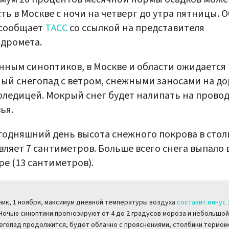
ть в Москве с ночи на четверг до утра пятницы. О
 сообщает
ТАСС
со ссылкой на представителя
дромета.
нным синоптиков, в Москве и области ожидается
ый снегопад с ветром, снежными заносами на до
оледицей. Мокрый снег будет налипать на провод
ья.
годняшний день высота снежного покрова в стол
вляет 7 сантиметров. Больше всего снега выпало 
е (13 сантиметров).
ник, 1 ноября, максимум дневной температуры воздуха
составит минус 
 Ночью синоптики прогнозируют от 4 до 2 градусов мороза и небольшой 
егопад продолжится, будет облачно с прояснениями, столбики термо