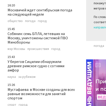
покажут
16:20
метров 
Москвичей ждет сентябрьская погода
на следующей неделе
По слов
общество
погода
город
соответ
направл
15:45
Собянин: семь БПЛА, летевших на
Москву, уничтожены системой ПВО
Минобороны
погода
мэр Москвы
происшествия
город
15:43
У берегов Сицилии обнаружили
древнее римское судно с сотнями
амфор
наука
за рубежом
15:26
Мустафаева: в Москве созданы для всех
равные возможности для занятий
спортом
спорт
город