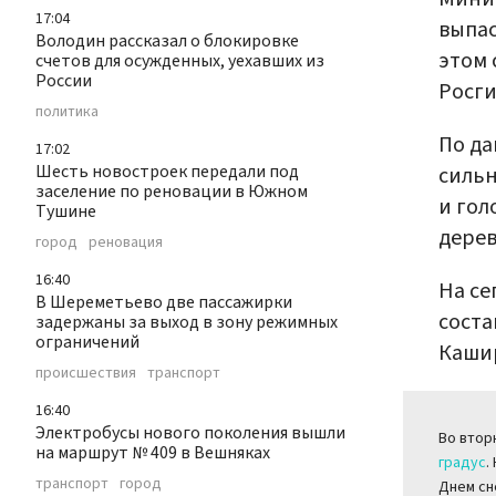
17:04
выпас
Володин рассказал о блокировке
этом
счетов для осужденных, уехавших из
России
Росги
политика
По да
17:02
Шесть новостроек передали под
сильн
заселение по реновации в Южном
и гол
Тушине
дерев
город
реновация
16:40
На се
В Шереметьево две пассажирки
соста
задержаны за выход в зону режимных
ограничений
Кашир
происшествия
транспорт
16:40
Электробусы нового поколения вышли
Во втор
на маршрут № 409 в Вешняках
градус
.
транспорт
город
Днем сн