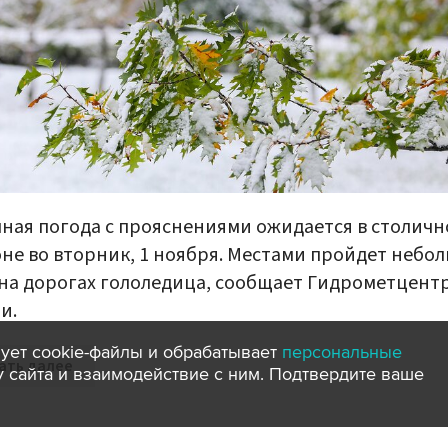
ная погода с прояснениями ожидается в столич
не во вторник, 1 ноября. Местами пройдет небо
 на дорогах гололедица, сообщает Гидрометцент
и.
ует cookie-файлы и обрабатывает
персональные
ать далее
ту сайта и взаимодействие с ним. Подтвердите ваше