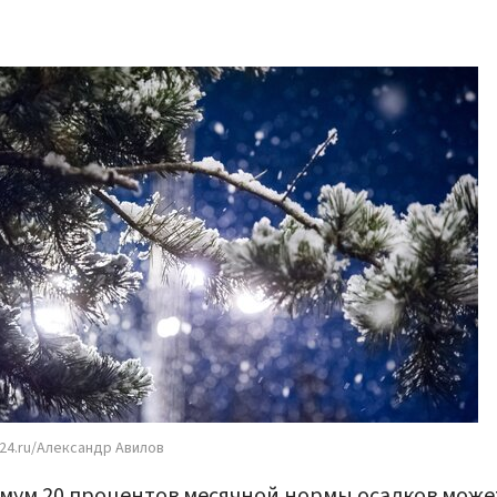
24.ru/Александр Авилов
ум 20 процентов месячной нормы осадков може