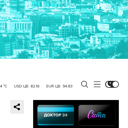
4 °C
USD ЦБ
82.16
EUR ЦБ
94.83