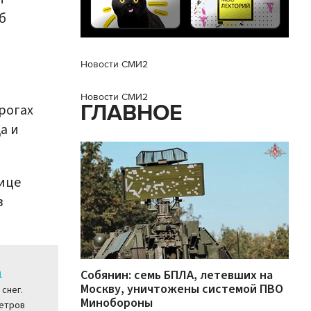
б
Новости СМИ2
Новости СМИ2
ГЛАВНОЕ
рогах
а и
ице
в
Собянин: семь БПЛА, летевших на
1
Москву, уничтожены системой ПВО
снег.
Минобороны
метров