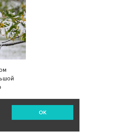
ном
льшой
р
OK