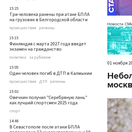
15:25
Три человека ранены при атаке БПЛА
на грузовик в Белгородской области
Новости СМ
происшествия
регионы
15:15
Финляндия с марта 2027 года введет
экзамен на гражданство
политика
за рубежом
01 ноября 20
15:05
Один человек погиб в ДТП в Калмыкии
Небол
происшествия
ДТП
регионы
москв
15:02
Овечкин получил "Серебряную лань"
как лучший спортсмен 2025 года
спорт
14:48
В Севастополе после атаки БПЛА