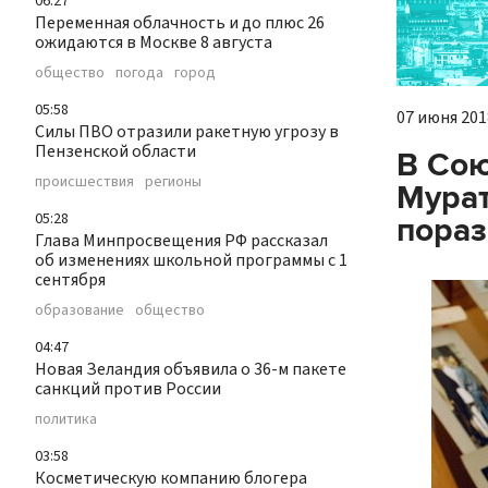
06:27
Переменная облачность и до плюс 26
ожидаются в Москве 8 августа
общество
погода
город
05:58
07 июня 2018
Силы ПВО отразили ракетную угрозу в
Пензенской области
В Сою
происшествия
регионы
Мурат
05:28
пораз
Глава Минпросвещения РФ рассказал
об изменениях школьной программы с 1
сентября
образование
общество
04:47
Новая Зеландия объявила о 36-м пакете
санкций против России
политика
03:58
Косметическую компанию блогера