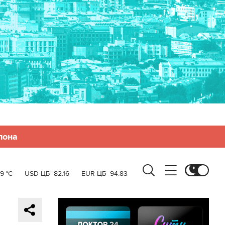
лона
19 °C
USD ЦБ
82.16
EUR ЦБ
94.83