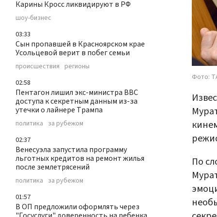
Карины Кросс ликвидируют в РФ
шоу-бизнес
03:33
Сын пропавшей в Красноярском крае
Усольцевой верит в побег семьи
происшествия
регионы
Фото: 
02:58
Пентагон лишил экс-министра ВВС
Извес
доступа к секретным данным из-за
Мурат
утечки о лайнере Трампа
кинем
политика
за рубежом
режис
02:37
Венесуэла запустила программу
льготных кредитов на ремонт жилья
По сл
после землетрясений
Мурат
политика
за рубежом
эмоци
01:57
необы
В ОП предложили оформлять через
секре
"Госуслуги" доверенность на ребенка