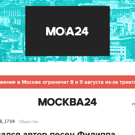
жение в Москве ограничат 8 и 9 августа из-за триат
+
, 17:04
Общество
ался автор песен Филиппа