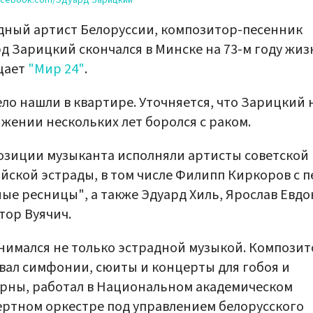
acebook.com/Эдуард Зарицкий
ный артист Белоруссии, композитор-песенник
д Зарицкий скончался в Минске на 73-м году жиз
щает
"Мир 24"
.
ело нашли в квартире. Уточняется, что Зарицкий 
жении нескольких лет боролся с раком.
зиции музыканта исполняли артисты советской 
йской эстрады, в том числе Филипп Киркоров с п
ые ресницы", а также Эдуард Хиль, Ярослав Евд
тор Вуячич.
нимался не только эстрадной музыкой. Композит
вал симфонии, сюиты и концерты для гобоя и
рны, работал в Национальном академическом
ртном оркестре под управлением белорусского