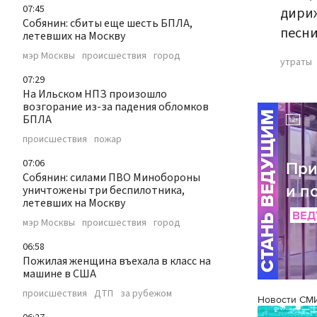
07:45
дириж
Собянин: сбиты еще шесть БПЛА,
песни
летевших на Москву
мэр Москвы
происшествия
город
утраты
07:29
На Ильском НПЗ произошло
возгорание из-за падения обломков
БПЛА
происшествия
пожар
07:06
Собянин: силами ПВО Минобороны
уничтожены три беспилотника,
летевших на Москву
мэр Москвы
происшествия
город
06:58
Пожилая женщина въехала в класс на
машине в США
происшествия
ДТП
за рубежом
Новости СМ