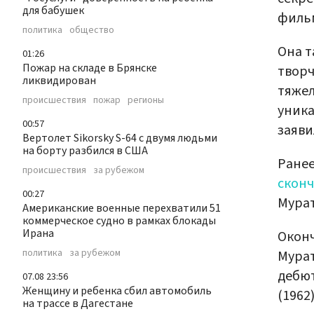
для бабушек
фильм
политика
общество
Она т
01:26
Пожар на складе в Брянске
твор
ликвидирован
тяжел
происшествия
пожар
регионы
уника
00:57
заяви
Вертолет Sikorsky S-64 с двумя людьми
на борту разбился в США
Ранее
происшествия
за рубежом
сконч
00:27
Мурат
Американские военные перехватили 51
коммерческое судно в рамках блокады
Ирана
Оконч
политика
за рубежом
Мурат
дебют
07.08 23:56
Женщину и ребенка сбил автомобиль
(1962)
на трассе в Дагестане