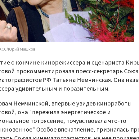
ТАСС/Юрий Машков
тие о кончине кинорежиссера и сценариста Кир
овой прокомментировала пресс-секретарь Союз
атографистов РФ Татьяна Немчинская. Она назв
сера удивительным и поразительным.
овам Немчинской, впервые увидев киноработы
овой, она "пережила энергетическое и
ональное потрясение, почувствовала что-то
кновенное" Особое впечатление, призналась пре
тарь Союза кинематографистов, на нее произвел