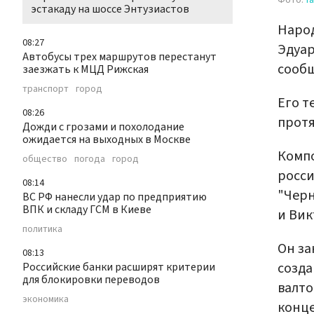
Фото:
f
эстакаду на шоссе Энтузиастов
Народ
08:27
Эдуар
Автобусы трех маршрутов перестанут
сооб
заезжать к МЦД Рижская
транспорт
город
Его т
08:26
протя
Дожди с грозами и похолодание
ожидается на выходных в Москве
Компо
общество
погода
город
росси
08:14
"Черн
ВС РФ нанесли удар по предприятию
ВПК и складу ГСМ в Киеве
и Вик
политика
Он за
08:13
созда
Российские банки расширят критерии
для блокировки переводов
валто
экономика
конце