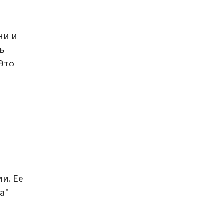
ни и
ь
 Это
и. Ее
а"