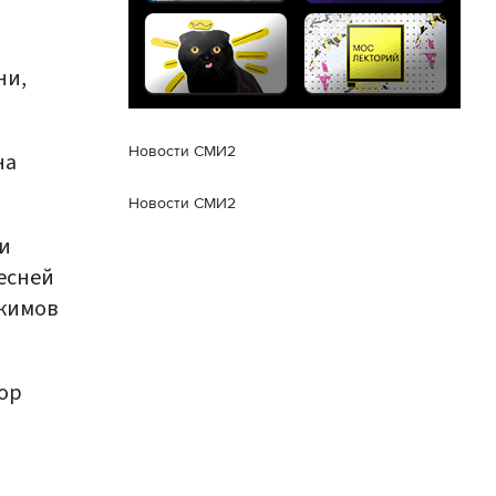
ни,
Новости СМИ2
на
Новости СМИ2
и
есней
окимов
ор