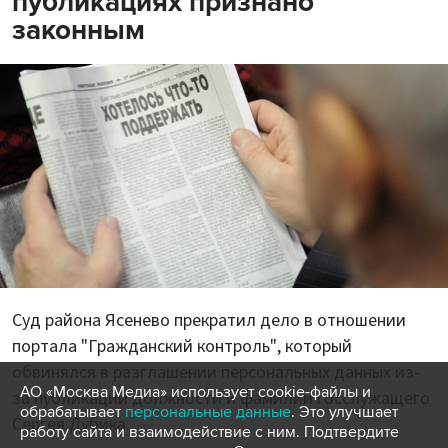
публикациях признано
законным
Суд района Ясенево прекратил дело в отношении
портала "Гражданский контроль", который
обвинялся в разглашении персональных данных из-
АО «Москва Медиа» использует cookie-файлы и
за публикации должности и фамилии госслужащего
обрабатывает
персональные данные
. Это улучшает
Сергея Дубика.
работу сайта и взаимодействие с ним. Подтвердите