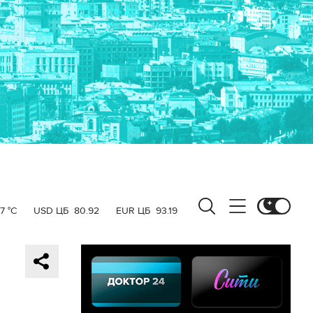
7 °C
USD ЦБ
80.92
EUR ЦБ
93.19