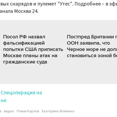
вых снарядов и пулемет "Утес". Подробнее – в э
анала Москва 24.
Посол РФ назвал
Постпред Британии 
фальсификацией
ООН заявила, что
попытки США приписать
Черное море не дол
Москве планы атак на
становиться зоной б
гражданские суда
Спецоперация на
ине
а
видео
Роман Карлов
Екатерина Фоменко