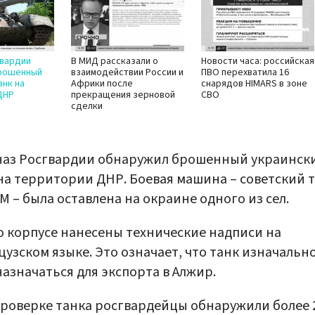
гвардии
В МИД рассказали о
Новости часа: российская
рошенный
взаимодействии России и
ПВО перехватила 16
анк на
Африки после
снарядов HIMARS в зоне
ДНР
прекращения зерновой
СВО
сделки
наз Росгвардии обнаружил брошенный украинск
на территории ДНР. Боевая машина – советский 
М – была оставлена на окраине одного из сел.
о корпусе нанесены технические надписи на
узском языке. Это означает, что танк изначальн
азначаться для экспорта в Алжир.
роверке танка росгвардейцы обнаружили более 