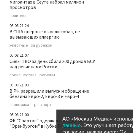
мигрантах в Сеуте набрал миллион
просмотров
политика
05.08 21:24
В США впервые вывели собак, не
вызывающих аллергию
животные
за рубежом
05.08 21:07
Силы ПВО за день сбили 200 дронов ВСУ
над регионами России
происшествия
регионы
05.08 21:03
В РФ разрешили выпуск и обращение
бензина Евро-2, Евро-3 и Евро-4
экономика
транспорт
05.08 21:00
АО «Москва Медиа» использ
ФК "Спартак" одержал победу над
данные
. Это улучшает рабо
"Оренбургом" в Кубке России
согласие, нажав кнопу Ок