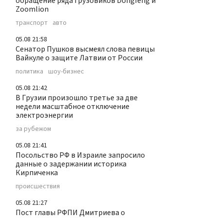
обращение ряда грузовиков Dongfeng и
Zoomlion
транспорт
авто
05.08 21:58
Сенатор Пушков высмеял слова певицы
Вайкуле о защите Латвии от России
политика
шоу-бизнес
05.08 21:42
В Грузии произошло третье за две
недели масштабное отключение
электроэнергии
за рубежом
05.08 21:41
Посольство РФ в Израиле запросило
данные о задержании историка
Кирпиченка
происшествия
05.08 21:27
Пост главы РФПИ Дмитриева о