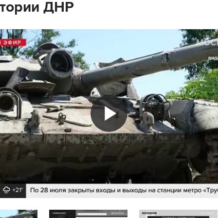
итории ДНР
Play
Video