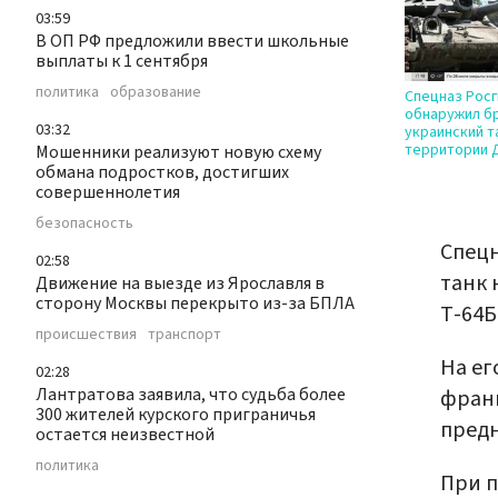
03:59
В ОП РФ предложили ввести школьные
выплаты к 1 сентября
политика
образование
Спецназ Рос
обнаружил б
03:32
украинский т
территории 
Мошенники реализуют новую схему
обмана подростков, достигших
совершеннолетия
безопасность
Спец
02:58
танк 
Движение на выезде из Ярославля в
сторону Москвы перекрыто из-за БПЛА
Т-64Б
происшествия
транспорт
На ег
02:28
Лантратова заявила, что судьба более
франц
300 жителей курского приграничья
предн
остается неизвестной
политика
При п