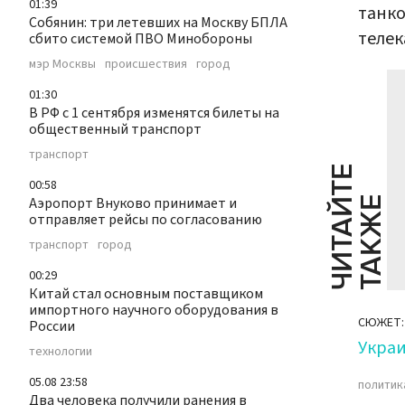
01:39
танко
Собянин: три летевших на Москву БПЛА
телек
сбито системой ПВО Минобороны
мэр Москвы
происшествия
город
01:30
В РФ с 1 сентября изменятся билеты на
общественный транспорт
транспорт
Ч
И
Т
А
Т
Е
Т
А
К
Ж
00:58
Аэропорт Внуково принимает и
Й
Е
отправляет рейсы по согласованию
транспорт
город
00:29
Китай стал основным поставщиком
импортного научного оборудования в
СЮЖЕТ:
России
Укра
технологии
05.08 23:58
политик
Два человека получили ранения в