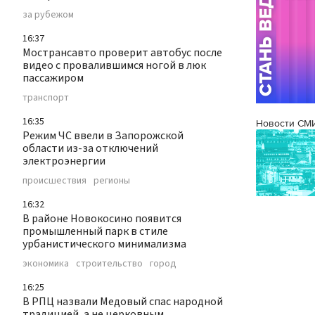
за рубежом
16:37
Мострансавто проверит автобус после
видео с провалившимся ногой в люк
пассажиром
транспорт
16:35
Новости СМ
Режим ЧС ввели в Запорожской
области из-за отключений
электроэнергии
происшествия
регионы
16:32
В районе Новокосино появится
промышленный парк в стиле
урбанистического минимализма
экономика
строительство
город
16:25
В РПЦ назвали Медовый спас народной
традицией, а не церковным