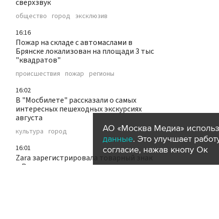
сверхзвук
общество
город
эксклюзив
16:16
Пожар на складе с автомаслами в
Брянске локализован на площади 3 тыс
"квадратов"
происшествия
пожар
регионы
16:02
В "Мосбилете" рассказали о самых
интересных пешеходных экскурсиях
августа
АО «Москва Медиа» использ
культура
город
данные
. Это улучшает рабо
16:01
согласие, нажав кнопу Ок
Zara зарегистрировала товарный знак
в России
бизнес
экономика
15:59
Семья мальчика, отравившегося в
детсаду в ТиНАО бытовой химией,