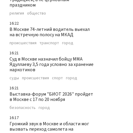
праздником
религия
общество
16:22
В Москве 74-летний водитель выехал
на встречную полосу на МКАД
происшествия
транспорт
город
16:21
Суд в Москве назначил бойцу ММА
Ядуллаеву 3,5 года условно за хранение
наркотиков
суды
происшествия
спорт
город
16:21
Выставка-форум "БИОТ 2026" пройдет
в Москве с 17 по 20 ноября
безопасность
город
16:17
Громкий звук в Москве и области мог
вызвать переход самолета на