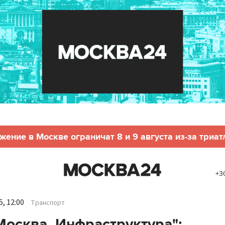
жение в Москве ограничат 8 и 9 августа из-за триат
+3
, 12:00
Транспорт
Москва. Инфраструктура":