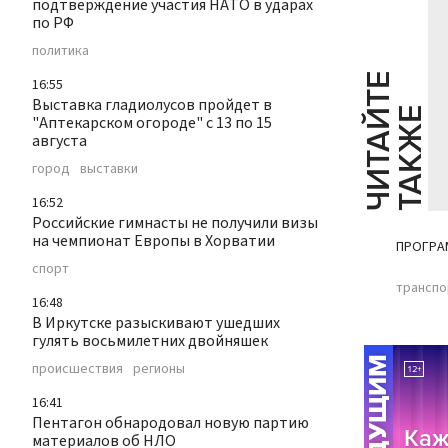
подтверждение участия НАТО в ударах
по РФ
политика
Ч
И
Т
А
Т
Е
Т
А
К
Ж
16:55
Выставка гладиолусов пройдет в
Й
Е
"Аптекарском огороде" с 13 по 15
августа
город
выставки
16:52
Российские гимнасты не получили визы
на чемпионат Европы в Хорватии
ПРОГРА
спорт
транспо
16:48
В Иркутске разыскивают ушедших
гулять восьмилетних двойняшек
происшествия
регионы
16:41
Пентагон обнародовал новую партию
материалов об НЛО