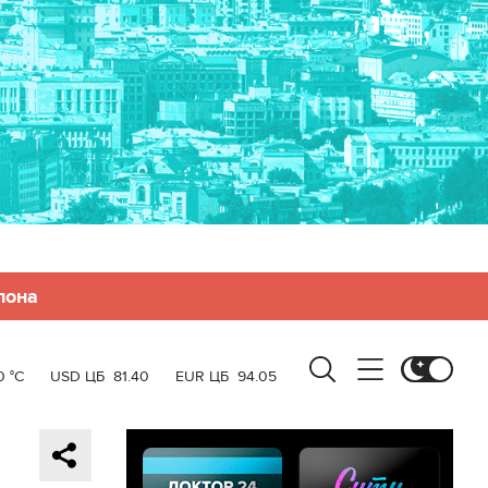
лона
0 °C
USD ЦБ
81.40
EUR ЦБ
94.05