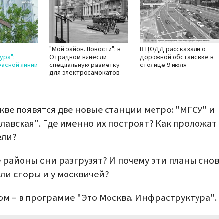
"Мой район. Новости": в
В ЦОДД рассказали о
ура":
Отрадном нанесли
дорожной обстановке в
асной линии
специальную разметку
столице 9 июля
для электросамокатов
кве появятся две новые станции метро: "МГСУ" и
лавская". Где именно их построят? Как проложат
ели?
 районы они разгрузят? И почему эти планы сно
ли споры и у москвичей?
ом – в программе "Это Москва. Инфраструктура".