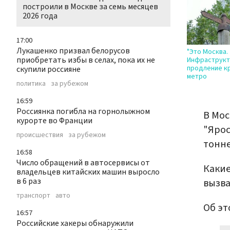
построили в Москве за семь месяцев
2026 года
17:00
Лукашенко призвал белорусов
"Это Москва.
приобретать избы в селах, пока их не
Инфраструкт
продление кр
скупили россияне
метро
политика
за рубежом
16:59
Россиянка погибла на горнолыжном
В Мос
курорте во Франции
"Ярос
происшествия
за рубежом
тонн
16:58
Число обращений в автосервисы от
Какие
владельцев китайских машин выросло
в 6 раз
вызва
транспорт
авто
Об эт
16:57
Российские хакеры обнаружили