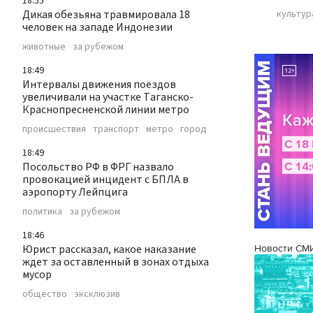
18:55
Дикая обезьяна травмировала 18
культур
человек на западе Индонезии
животные
за рубежом
18:49
Интервалы движения поездов
увеличивали на участке Таганско-
Краснопресненской линии метро
происшествия
транспорт
метро
город
18:49
Посольство РФ в ФРГ назвало
провокацией инцидент с БПЛА в
аэропорту Лейпцига
политика
за рубежом
18:46
Юрист рассказал, какое наказание
Новости СМ
ждет за оставленный в зонах отдыха
мусор
общество
эксклюзив