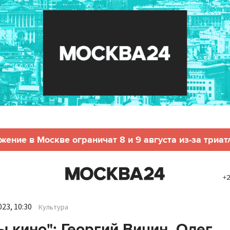
жение в Москве ограничат 8 и 9 августа из-за триат
+2
23, 10:30
Культура
ы кино": Георгий Вицин, Олег