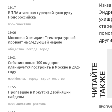
Из-за
19:17
Эндрю
БПЛА атаковал турецкий сухогруз у
Новороссийска
ухищр
происшествия
старе
помог
19:06
Москвичей ожидает "температурный
други
провал" на следующей неделе
общество
погода
город
19:01
Собянин: около 100 км дорог
Ч
И
Т
А
Т
Е
Т
А
К
Ж
планируется построить в Москве в 2026
году
Й
Е
мэр Москвы
город
строительство
18:55
Пропавшие в Иркутске двойняшки
найдены
происшествия
регионы
ПРОГРА