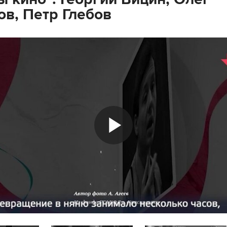
ов, Петр Глебов
Play
Video