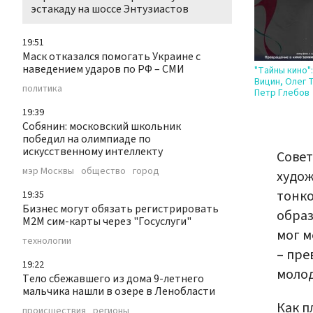
эстакаду на шоссе Энтузиастов
19:51
Маск отказался помогать Украине с
наведением ударов по РФ – СМИ
"Тайны кино"
Вицин, Олег 
политика
Петр Глебов
19:39
Собянин: московский школьник
победил на олимпиаде по
искусственному интеллекту
Совет
мэр Москвы
общество
город
худож
тонко
19:35
Бизнес могут обязать регистрировать
образ
М2М сим-карты через "Госуслуги"
мог м
технологии
– пре
19:22
молод
Тело сбежавшего из дома 9-летнего
мальчика нашли в озере в Ленобласти
Как п
происшествия
регионы