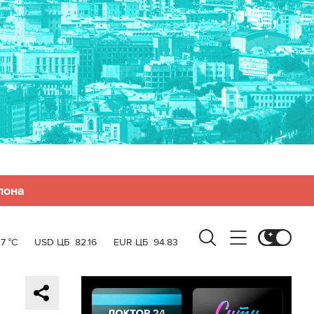
лона
7 °C
USD ЦБ
82.16
EUR ЦБ
94.83