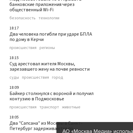
банковские приложения через
общественный Wi-Fi
безопасность
технологии
18:17
Два человека погибли при ударе БПЛА
по дому в Керчи
происшествия
регионы
18:15
Суд арестовал жителя Москвы,
зарезавшего жену на почве ревности
суды
происшествия
город
18:09
Байкер столкнулся с вороной и получил
контузию в Подмосковье
происшествия
транспорт
животные
18:05
Два "Сапсана" из Москвы в Санкт-
Петербург задерживаются по
АО «Москва Медиа» использ