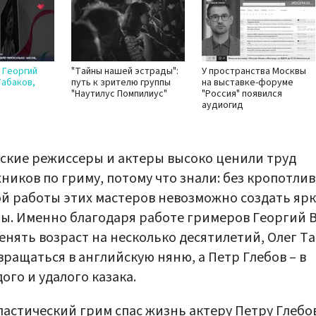
: Георгий
"Тайны нашей эстрады":
У пространства Москвы
Табаков,
путь к зрителю группы
на выставке-форуме
"Наутилус Помпилиус"
"Россия" появился
аудиогид
ские режиссеры и актеры высоко ценили труд
ников по гриму, потому что знали: без кропотлив
й работы этих мастеров невозможно создать яр
ы. Именно благодаря работе гримеров Георгий 
енять возраст на несколько десятилетий, Олег Т
вращаться в английскую няню, а Петр Глебов – в
ого и удалого казака.
ластический грим спас жизнь актеру Петру Глебо