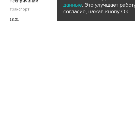
техпричинам
данные
. Это улучшает рабо
транспорт
согласие, нажав кнопу Ок
18:01
Бригады Мосводостока вышли на
улицы столицы из-за предстоящего
ливня
город
погода
ЖКХ
18:01
Семье американского фермера
Джастаса Уолкера аннулировали ВНЖ в
России
общество
18:01
На украинских сухопутных КПП начался
коллапс из-за простоя морских портов
политика
за рубежом
18:00
Москва онлайн покажет обзор
выставки "70 лет созидания"