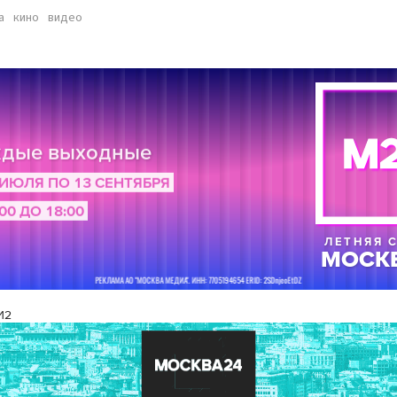
а
кино
видео
И2