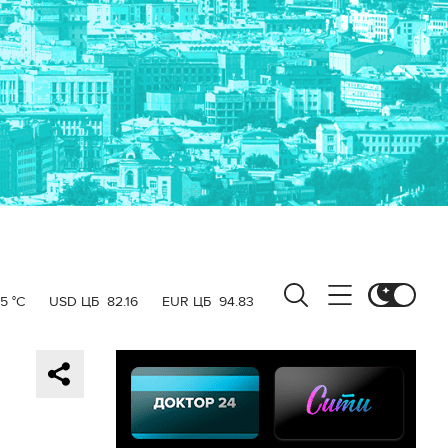
5 °C
USD ЦБ
82.16
EUR ЦБ
94.83