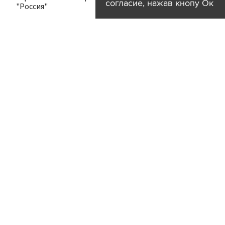
согласие, нажав кнопу Ок
"Россия"
город
12:35
Пострадавших при атаке БПЛА в
Геленджике детей доставили в РДКБ
Москвы
происшествия
регионы
город
12:31
Возгорание на Ильском НПЗ из-за
падения обломков БПЛА
ликвидировано
происшествия
пожар
регионы
12:14
Сергунина отметила рост количества
волонтеров в столице
общество
город
12:09
© 2
Российские войска установили