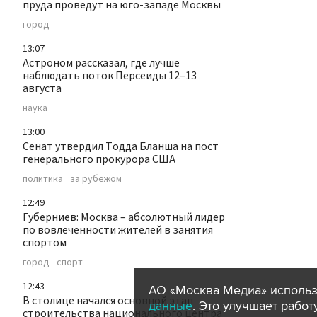
пруда проведут на юго-западе Москвы
город
13:07
Астроном рассказал, где лучше
наблюдать поток Персеиды 12–13
августа
наука
13:00
Сенат утвердил Тодда Бланша на пост
генерального прокурора США
политика
за рубежом
12:49
Губерниев: Москва – абсолютный лидер
по вовлеченности жителей в занятия
спортом
город
спорт
12:43
АО «Москва Медиа» использ
В столице начался основной этап
данные
. Это улучшает рабо
строительства национального центра