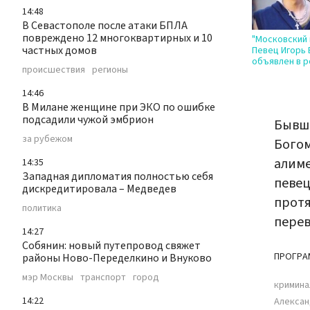
14:48
В Севастополе после атаки БПЛА
повреждено 12 многоквартирных и 10
"Московский 
частных домов
Певец Игорь 
объявлен в 
происшествия
регионы
14:46
В Милане женщине при ЭКО по ошибке
подсадили чужой эмбрион
Бывше
за рубежом
Богом
алиме
14:35
Западная дипломатия полностью себя
певец
дискредитировала – Медведев
протя
политика
перев
14:27
Собянин: новый путепровод свяжет
ПРОГРА
районы Ново-Переделкино и Внуково
мэр Москвы
транспорт
город
кримина
14:22
Алексан