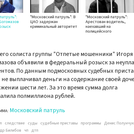
патруль":
"Московский патруль": В
"Московский патруль":
Богомазов
ЦАО задержан
Арестован водитель,
розыск
криминальный авторитет
наехавший на
полицейского
го солиста группы "Отпетые мошенники" Игоря
азова объявили в федеральный розыск за неупла
нтов. По данным подмосковных судебных приста
 не выплачивал деньги на содержание своей доч
жении шести лет. За это время сумма долга
алила полмиллиона рублей.
Московский патруль
ММА:
л
следствие
суды
судебные приставы
программы
Денис Полунчу
др Билибов
чп
дтп