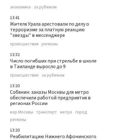
экономика
за рубежом
13:41
Жителя Урала арестовали по делу о
терроризме за платную реакцию
"звезды" в мессенджере
происшествия
регионы
13:32
Число погибших при стрельбе в школе
в Таиланде выросло до 9
происшествия
за рубежом
13:20
Собянин: заказы Москвы для метро
обеспечили работой предприятия в
регионах России
мэр Москвы
транспорт
метро
город
регионы
13:20
Реабилитацию Нижнего Афонинского