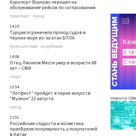
Аэропорт Внуково перешел на
обслуживание рейсов по согласованию
транспорт
город
14:10
Турция ограничила проход судов в
Черное море из-за атак БПЛА
происшествия
за рубежом
14:06
Отец Лионеля Месси умер в возрасте 68
лет – СМИ
спорт
13:54
"Летфест" пройдет в парке искусств
"Музеон" 22 августа
Новости СМ
город
13:51
Российские сладости и косметика
приобрели популярность у покупателей
в Китае