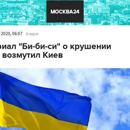
2020, 06:07
В мире
иал "Би-би-си" о крушении
 возмутил Киев