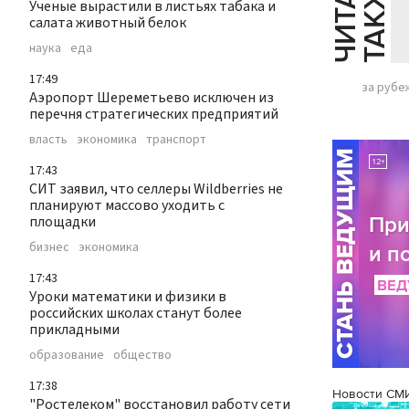
Й
Е
Ученые вырастили в листьях табака и
салата животный белок
наука
еда
17:49
за рубе
Аэропорт Шереметьево исключен из
перечня стратегических предприятий
власть
экономика
транспорт
17:43
СИТ заявил, что селлеры Wildberries не
планируют массово уходить с
площадки
бизнес
экономика
17:43
Уроки математики и физики в
российских школах станут более
прикладными
образование
общество
17:38
Новости СМ
"Ростелеком" восстановил работу сети