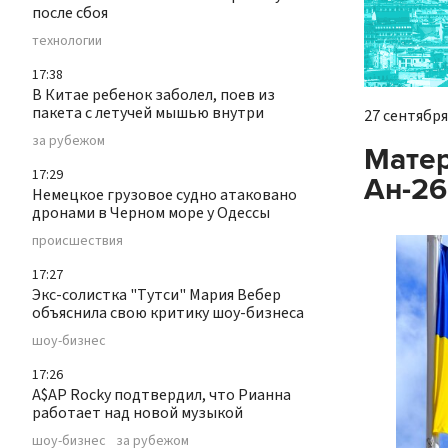
после сбоя
технологии
17:38
В Китае ребенок заболел, поев из
пакета с летучей мышью внутри
27 сентября 
за рубежом
Матер
17:29
Ан-26
Немецкое грузовое судно атаковано
дронами в Черном море у Одессы
происшествия
17:27
Экс-солистка "Тутси" Мария Вебер
объяснила свою критику шоу-бизнеса
шоу-бизнес
17:26
A$AP Rocky подтвердил, что Рианна
работает над новой музыкой
шоу-бизнес
за рубежом