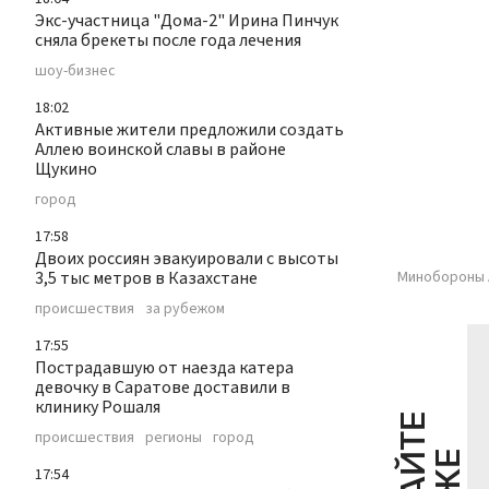
Экс-участница "Дома-2" Ирина Пинчук
сняла брекеты после года лечения
шоу-бизнес
18:02
Активные жители предложили создать
Аллею воинской славы в районе
Щукино
город
17:58
Двоих россиян эвакуировали с высоты
3,5 тыс метров в Казахстане
Минобороны 
происшествия
за рубежом
17:55
Пострадавшую от наезда катера
девочку в Саратове доставили в
клинику Рошаля
Ч
И
Т
А
Т
Е
Т
А
К
Ж
происшествия
регионы
город
17:54