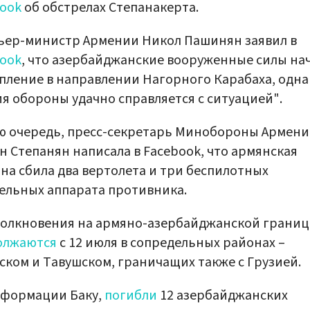
ook
об обстрелах Степанакерта.
ьер-министр Армении Никол Пашинян заявил в
ook
, что азербайджанские вооруженные силы на
пление в направлении Нагорного Карабаха, одна
я обороны удачно справляется с ситуацией".
ю очередь, пресс-секретарь Минобороны Армен
 Степанян написала в Facebook, что армянская
на сбила два вертолета и три беспилотных
ельных аппарата противника.
олкновения на армяно-азербайджанской границ
олжаются
с 12 июля в сопредельных районах –
ском и Тавушском, граничащих также с Грузией.
нформации Баку,
погибли
12 азербайджанских