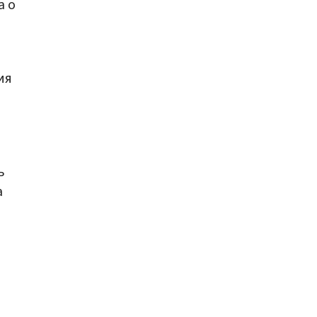
а о
о
ия
ь
а