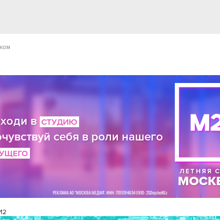
жом
И2