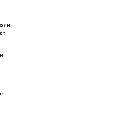
чали
ко
ии
е