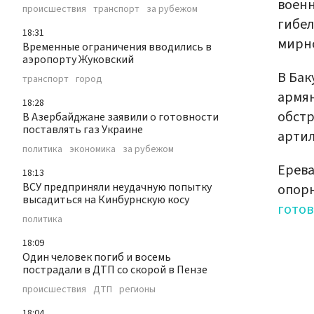
военн
происшествия
транспорт
за рубежом
гибел
18:31
мирно
Временные ограничения вводились в
аэропорту Жуковский
В Бак
транспорт
город
армя
18:28
обстр
В Азербайджане заявили о готовности
поставлять газ Украине
артил
политика
экономика
за рубежом
Ерев
18:13
ВСУ предприняли неудачную попытку
опорн
высадиться на Кинбурнскую косу
готов
политика
18:09
Один человек погиб и восемь
пострадали в ДТП со скорой в Пензе
происшествия
ДТП
регионы
18:04