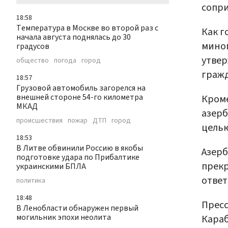
сопри
18:58
Температура в Москве во второй раз с
Как г
начала августа поднялась до 30
мином
градусов
утвер
общество
погода
город
гражд
18:57
Грузовой автомобиль загорелся на
внешней стороне 54-го километра
Кроме
МКАД
азер
происшествия
пожар
ДТП
город
целью
18:53
В Литве обвинили Россию в якобы
Азер
подготовке удара по Прибалтике
прекр
украинскими БПЛА
ответ
политика
18:48
Пресс
В Ленобласти обнаружен первый
могильник эпохи неолита
Караб