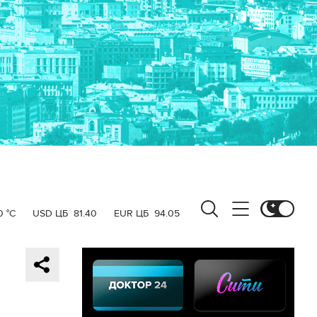
0 °C
USD ЦБ
81.40
EUR ЦБ
94.05