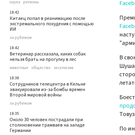
Faceb
наука
регионы
18:42
Прем
Китаец попал в реанимацию после
экстремального похудения с помощью
Faceb
ИИ
насту
за рубежом
"арми
18:42
Ветеринар рассказала, каких собак
В сво
нельзя брать на прогулку в лес
Шушан
животные
общество
эксклюзив
сторо
18:38
летат
Сотрудников телецентра в Кельне
эвакуировали из-за бомбы времен
Второй мировой войны
Боест
за рубежом
прод
Товуз
18:35
Около 30 человек пострадали при
столкновении трамваев на западе
По и
Германии