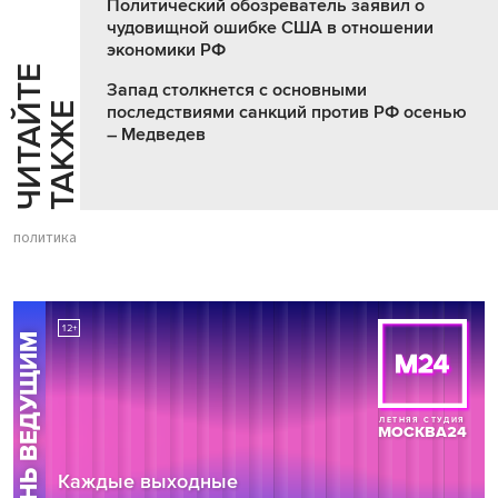
Политический обозреватель заявил о
чудовищной ошибке США в отношении
экономики РФ
Ч
И
Т
А
Т
Е
Т
А
К
Ж
Запад столкнется с основными
Й
Е
последствиями санкций против РФ осенью
– Медведев
политика