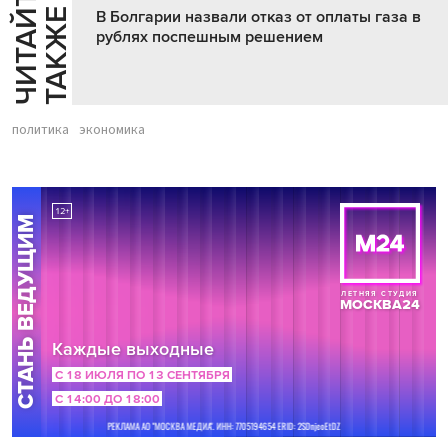
Ч
И
Т
А
Т
Е
Т
А
К
Ж
Й
Е
В Болгарии назвали отказ от оплаты газа в
рублях поспешным решением
политика
экономика