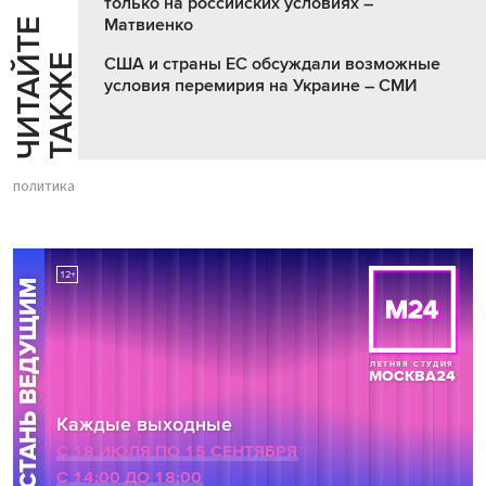
только на российских условиях –
Матвиенко
Ч
И
Т
А
Т
Е
Т
А
К
Ж
Й
Е
США и страны ЕС обсуждали возможные
условия перемирия на Украине – СМИ
политика