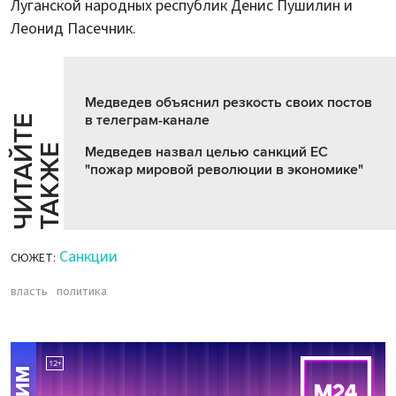
Луганской народных республик Денис Пушилин и
Леонид Пасечник.
Медведев объяснил резкость своих постов
в телеграм-канале
Ч
И
Т
А
Т
Е
Т
А
К
Ж
Й
Е
Медведев назвал целью санкций ЕС
"пожар мировой революции в экономике"
Санкции
СЮЖЕТ:
власть
политика