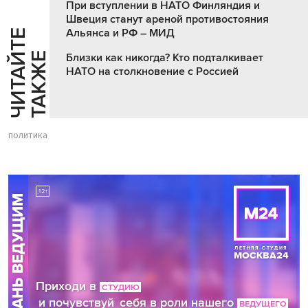
При вступлении в НАТО Финляндия и
Швеция станут ареной противостояния
Альянса и РФ – МИД
Ч
И
Т
А
Т
Е
Т
А
К
Ж
Й
Е
Близки как никогда? Кто подталкивает
НАТО на столкновение с Россией
политика