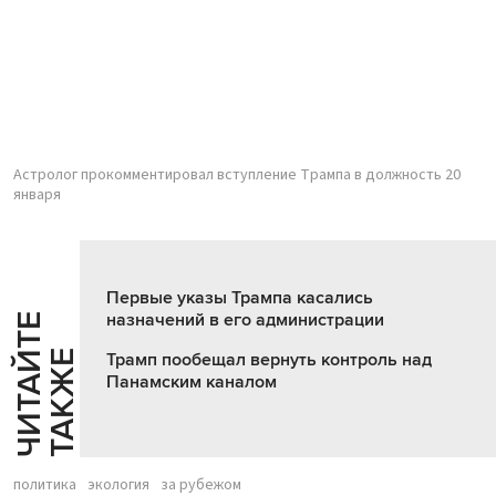
Астролог прокомментировал вступление Трампа в должность 20
января
Первые указы Трампа касались
назначений в его администрации
Ч
И
Т
А
Т
Е
Т
А
К
Ж
Й
Е
Трамп пообещал вернуть контроль над
Панамским каналом
политика
экология
за рубежом