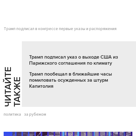
Трамп подписал в конгрессе первые указы и распоряжения
Трамп подписал указ о выходе США из
Парижского соглашения по климату
Ч
И
Т
А
Т
Е
Т
А
К
Ж
Трамп пообещал в ближайшие часы
Й
Е
помиловать осужденных за штурм
Капитолия
политика
за рубежом