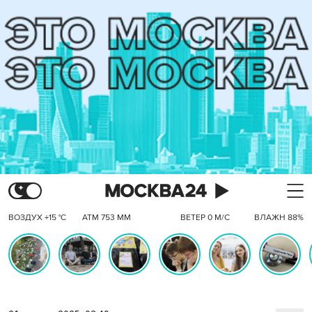
ВОЗДУХ +15 °C
АТМ 753 ММ
ВЕТЕР 0 М/С
ВЛАЖН 88%