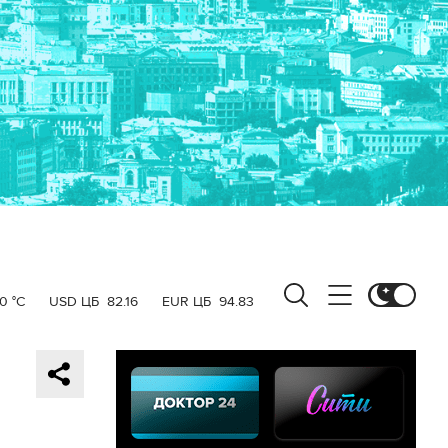
0 °C
USD ЦБ
82.16
EUR ЦБ
94.83