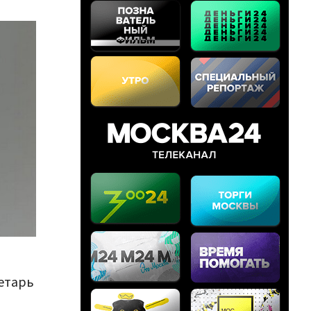
етарь