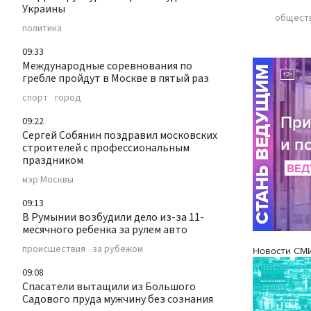
Украины
общест
политика
09:33
Международные соревнования по
гребле пройдут в Москве в пятый раз
спорт
город
09:22
Сергей Собянин поздравил московских
строителей с профессиональным
праздником
мэр Москвы
09:13
В Румынии возбудили дело из-за 11-
месячного ребенка за рулем авто
происшествия
за рубежом
Новости СМ
09:08
Спасатели вытащили из Большого
Садового пруда мужчину без сознания