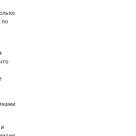
только
 по
м
что
е
фиками
 и
звития