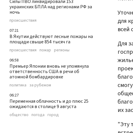
Силы ПВО ликвидировали 153
украинских БПЛА над регионами РФ за
Уточн
ночь
для к
происшествия
всей 
07:21
В Якутии действуют лесные пожары на
площади свыше 854 тысяч га
Для з
происшествия
пожар
регионы
госп
жилье
06:58
Премьер Японии вновь не упомянула
проек
ответственность США в речи об
благо
атомной бомбардировке
смогу
политика
за рубежом
обще
06:27
благо
Переменная облачность и до плюс 25
ожидаются в столице 9 августа
их за
общество
погода
город
"Эту 
встре