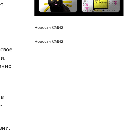
ет
Новости СМИ2
Новости СМИ2
 свое
и.
енно
 в
-
вии.