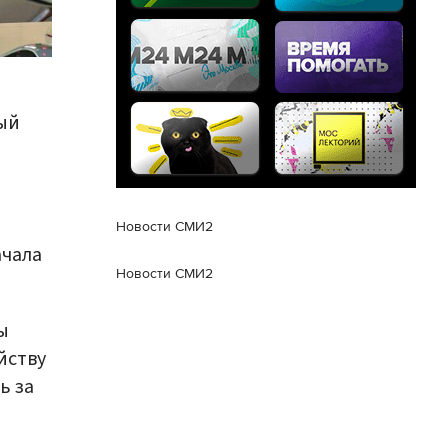
ый
Новости СМИ2
ачала
Новости СМИ2
ы
йству
ь за