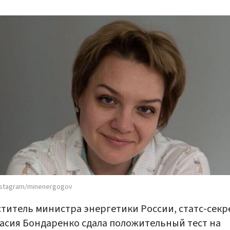
nstagram/minenergogov
титель министра энергетики России, статс-секр
асия Бондаренко сдала положительный тест на