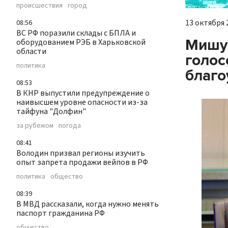
происшествия
город
13 октября 2
08:56
ВС РФ поразили склады с БПЛА и
Мишус
оборудованием РЭБ в Харьковской
области
голос
политика
благо
08:53
В КНР выпустили предупреждение о
наивысшем уровне опасности из-за
тайфуна "Долфин"
за рубежом
погода
08:41
Володин призвал регионы изучить
опыт запрета продажи вейпов в РФ
политика
общество
08:39
В МВД рассказали, когда нужно менять
паспорт гражданина РФ
общество