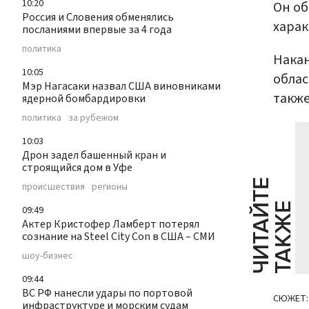
10:20
Он об
Россия и Словения обменялись
харак
посланиями впервые за 4 года
политика
Нака
10:05
облас
Мэр Нагасаки назвал США виновниками
также
ядерной бомбардировки
политика
за рубежом
10:03
Дрон задел башенный кран и
строящийся дом в Уфе
Ч
И
Т
А
Т
Е
Т
А
К
Ж
происшествия
регионы
Й
Е
09:49
Актер Кристофер Ламберт потерял
сознание на Steel City Con в США – СМИ
шоу-бизнес
09:44
ВС РФ нанесли удары по портовой
СЮЖЕТ:
инфраструктуре и морским судам