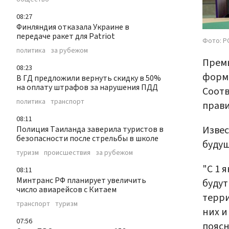
08:27
Финляндия отказала Украине в
передаче ракет для Patriot
Фото: P
политика
за рубежом
Прем
08:23
форма
В ГД предложили вернуть скидку в 50%
на оплату штрафов за нарушения ПДД
Соотв
политика
транспорт
прави
08:11
Извес
Полиция Таиланда заверила туристов в
безопасности после стрельбы в школе
будущ
туризм
происшествия
за рубежом
"С 1 
08:11
Минтранс РФ планирует увеличить
будут
число авиарейсов с Китаем
терри
транспорт
туризм
них и
07:56
поясн