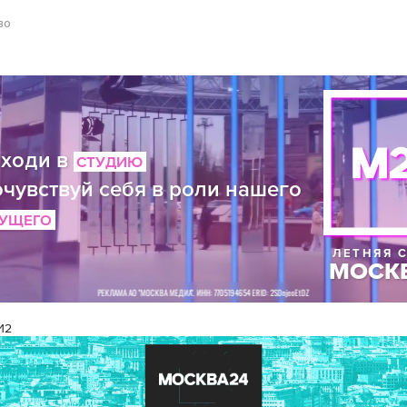
во
И2