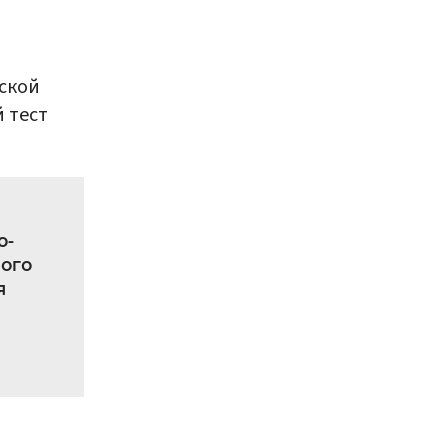
ской
 тест
о-
ого
я