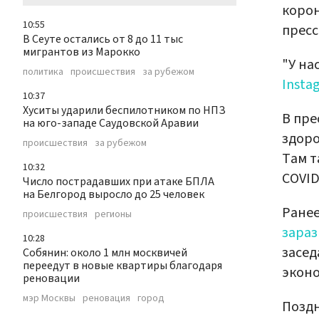
корон
10:55
пресс
В Сеуте остались от 8 до 11 тыс
мигрантов из Марокко
"У на
политика
происшествия
за рубежом
Insta
10:37
Хуситы ударили беспилотником по НПЗ
В пре
на юго-западе Саудовской Аравии
здоро
происшествия
за рубежом
Там т
10:32
COVID
Число пострадавших при атаке БПЛА
на Белгород выросло до 25 человек
Ранее
происшествия
регионы
зараз
10:28
засед
Собянин: около 1 млн москвичей
переедут в новые квартиры благодаря
эконо
реновации
мэр Москвы
реновация
город
Позд