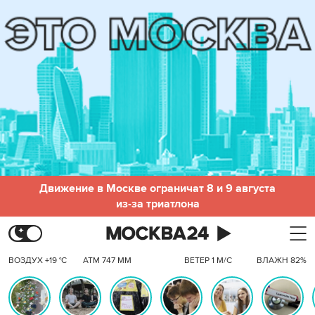
Движение в Москве ограничат 8 и 9 августа
из-за триатлона
ВОЗДУХ +19 °C
АТМ 747 ММ
ВЕТЕР 1 М/С
ВЛАЖН 82%