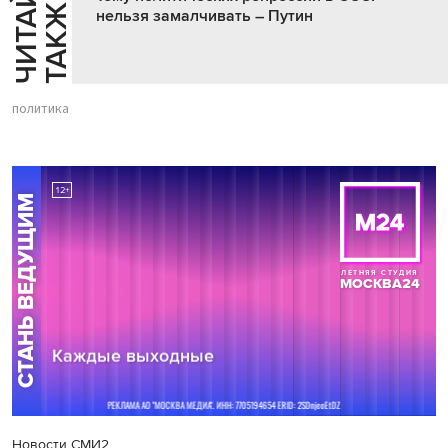
Ч
И
Т
А
Т
Е
Т
А
К
Ж
Й
Е
нельзя замалчивать – Путин
политика
Новости СМИ2