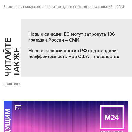
Европа оказалась во власти погоды и собственных санкций – СМИ
Новые санкции ЕС могут затронуть 136
граждан России – СМИ
Ч
И
Т
А
Т
Е
Т
А
К
Ж
Й
Е
Новые санкции против РФ подтвердили
неэффективность мер США – посольство
политика