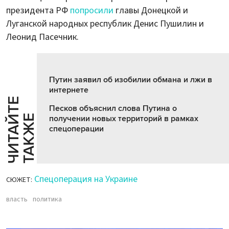
президента РФ
попросили
главы Донецкой и
Луганской народных республик Денис Пушилин и
Леонид Пасечник.
Путин заявил об изобилии обмана и лжи в
интернете
Ч
И
Т
А
Т
Е
Т
А
К
Ж
Песков объяснил слова Путина о
Й
Е
получении новых территорий в рамках
спецоперации
Спецоперация на Украине
СЮЖЕТ:
власть
политика