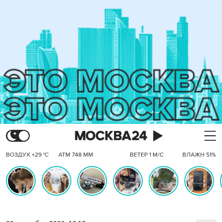
ВОЗДУХ +29 °C
АТМ 748 ММ
ВЕТЕР 1 М/С
ВЛАЖН 51%