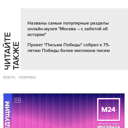
Названы самые популярные разделы
онлайн-музея "Москва – с заботой об
истории"
Ч
И
Т
А
Т
Е
Т
А
К
Ж
Й
Е
Проект "Письма Победы" собрал к 75-
летию Победы более миллиона писем
власть
политика