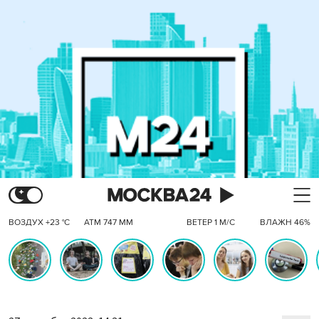
ВОЗДУХ +23 °C
АТМ 747 ММ
ВЕТЕР 1 М/С
ВЛАЖН 46%