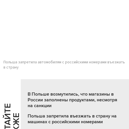
Польша запретила автомобилям с российскими номерами въезжать
в страну
В Польше возмутились, что магазины в
России заполнены продуктами, несмотря
на санкции
Ч
И
Т
А
Т
Е
Т
А
К
Ж
Й
Е
Польша запретила въезжать в страну на
машинах с российскими номерами