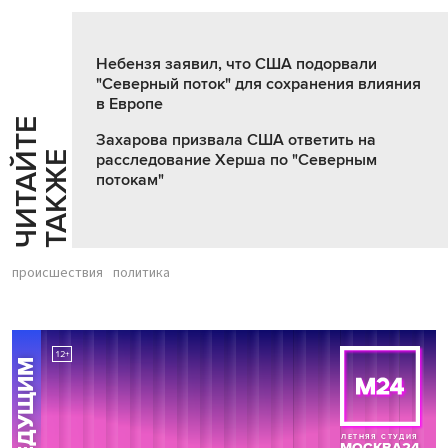
Небензя заявил, что США подорвали
"Северный поток" для сохранения влияния
в Европе
Ч
И
Т
А
Т
Е
Т
А
К
Ж
Захарова призвала США ответить на
Й
Е
расследование Херша по "Северным
потокам"
происшествия
политика