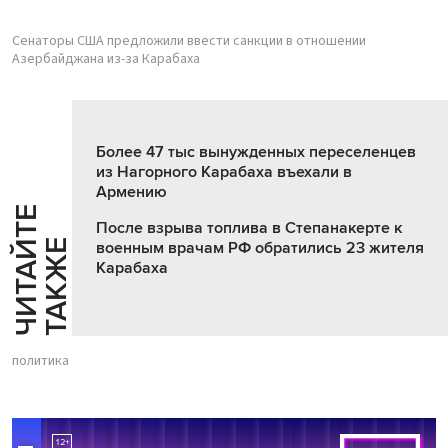
Сенаторы США предложили ввести санкции в отношении
Азербайджана из-за Карабаха
Более 47 тыс вынужденных переселенцев
из Нагорного Карабаха въехали в
Армению
Ч
И
Т
А
Т
Е
Т
А
К
Ж
После взрыва топлива в Степанакерте к
Й
Е
военным врачам РФ обратились 23 жителя
Карабаха
политика