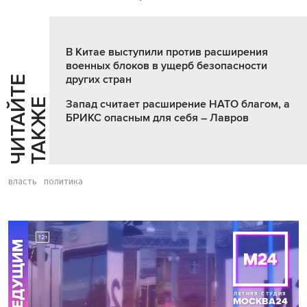
В Китае выступили против расширения
военных блоков в ущерб безопасности
других стран
Ч
И
Т
А
Т
Е
Т
А
К
Ж
Й
Е
Запад считает расширение НАТО благом, а
БРИКС опасным для себя – Лавров
власть
политика