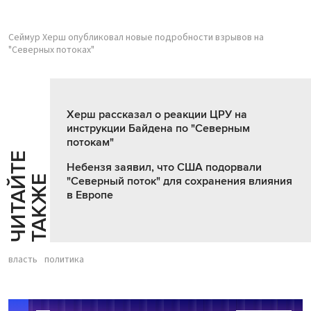
Сеймур Херш опубликовал новые подробности взрывов на
"Северных потоках"
Херш рассказал о реакции ЦРУ на
инструкции Байдена по "Северным
потокам"
Ч
И
Т
А
Т
Е
Т
А
К
Ж
Небензя заявил, что США подорвали
Й
Е
"Северный поток" для сохранения влияния
в Европе
власть
политика