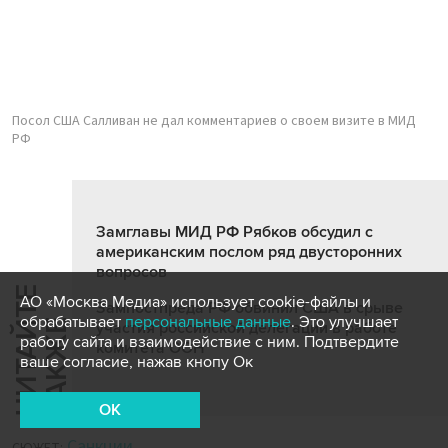
Посол США Салливан не дал комментариев о своем визите в МИД
РФ
Замглавы МИД РФ Рябков обсудил с
американским послом ряд двусторонних
вопросов
Ч
И
Т
А
Т
Е
Т
А
К
Ж
АО «Москва Медиа» использует cookie-файлы и
Зампостпреда РФ обвинил США в срыве
обрабатывает
персональные данные
. Это улучшает
Й
Е
участия российской делегации в работе
работу сайта и взаимодействие с ним. Подтвердите
комитета ООН
ваше согласие, нажав кнопу Ок
OK
Санкции