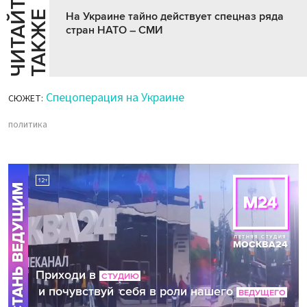
Ч
И
Т
А
Т
Е
Т
А
К
Ж
Й
Е
На Украине тайно действует спецназ ряда
стран НАТО – СМИ
Спецоперация на Украине
СЮЖЕТ:
политика