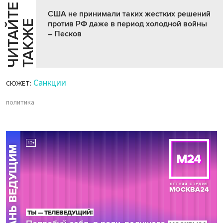
Ч
И
Т
А
Т
Е
Т
А
К
Ж
США не принимали таких жестких решений
Й
Е
против РФ даже в период холодной войны
– Песков
Санкции
СЮЖЕТ:
политика