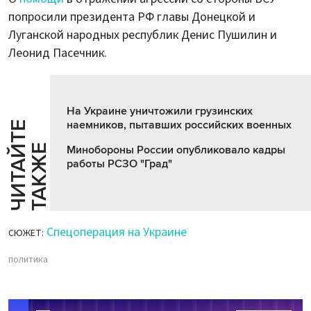
попросили президента РФ главы Донецкой и
Луганской народных республик Денис Пушилин и
Леонид Пасечник.
На Украине уничтожили грузинских
наемников, пытавших российских военных
Ч
И
Т
А
Т
Е
Т
А
К
Ж
Й
Е
Минобороны России опубликовало кадры
работы РСЗО "Град"
Спецоперация на Украине
СЮЖЕТ:
политика