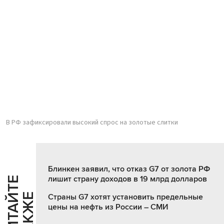
В РФ зафиксировали высокий спрос на золотые слитки
Блинкен заявил, что отказ G7 от золота РФ
лишит страну доходов в 19 млрд долларов
Ч
И
Т
А
Т
Е
Т
А
К
Ж
Й
Е
Страны G7 хотят установить предельные
цены на нефть из России – СМИ