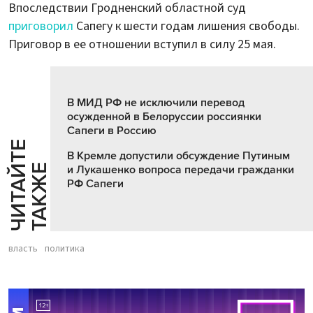
Впоследствии Гродненский областной суд
приговорил
Сапегу к шести годам лишения свободы.
Приговор в ее отношении вступил в силу 25 мая.
В МИД РФ не исключили перевод
осужденной в Белоруссии россиянки
Сапеги в Россию
Ч
И
Т
А
Т
Е
Т
А
К
Ж
В Кремле допустили обсуждение Путиным
Й
Е
и Лукашенко вопроса передачи гражданки
РФ Сапеги
власть
политика