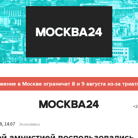
жение в Москве ограничат 8 и 9 августа из-за триат
+2
, 14:07
Экономика
й амнистией воспользовались