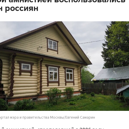
н россиян
ортал мэра и правительства Москвы/Евгений Самарин