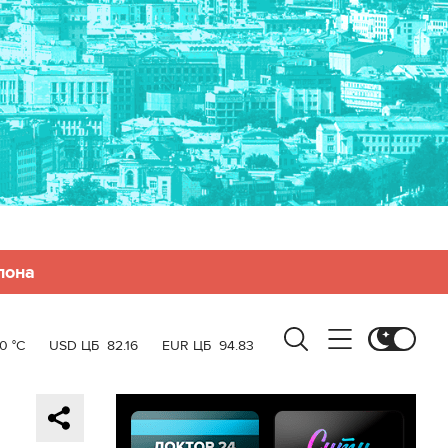
лона
0 °C
USD ЦБ
82.16
EUR ЦБ
94.83