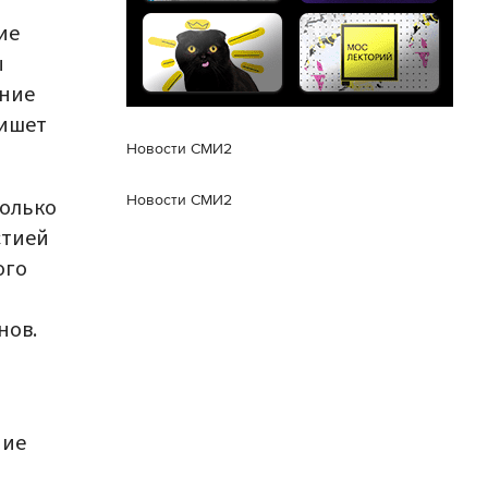
ие
ы
ение
пишет
Новости СМИ2
Новости СМИ2
только
стией
ого
нов.
ние