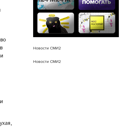
й
тво
в
Новости СМИ2
ии
Новости СМИ2
.
 и
ухая,