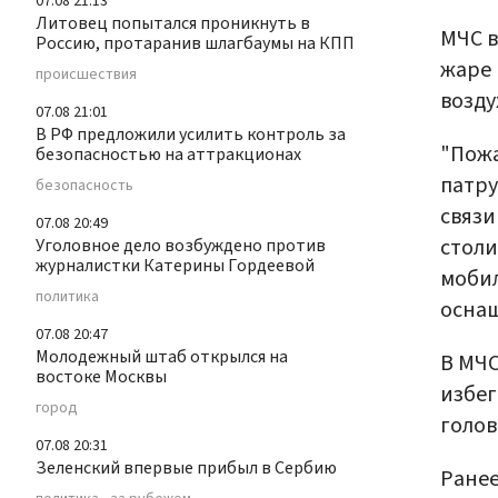
07.08 21:13
Литовец попытался проникнуть в
МЧС в
Россию, протаранив шлагбаумы на КПП
жаре 
происшествия
возду
07.08 21:01
В РФ предложили усилить контроль за
"Пожа
безопасностью на аттракционах
патру
безопасность
связи
07.08 20:49
столи
Уголовное дело возбуждено против
журналистки Катерины Гордеевой
мобил
политика
оснащ
07.08 20:47
Молодежный штаб открылся на
В МЧ
востоке Москвы
избег
город
голов
07.08 20:31
Зеленский впервые прибыл в Сербию
Ранее