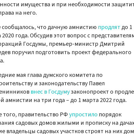
нности имущества и при необходимости защити
права на него.
 сообщалось, что дачную амнистию
продлят
до 1
 2020 года. Обсудив этот вопрос с представителя
 фракций Госдумы, премьер-министр Дмитрий
дев поручил подготовить проект федерального
а.
едние мая глава думского комитета по
роительству и законодательству Павел
енинников
внес в Госдуму
законопроект о продл
й амнистии на три года – до 1 марта 2022 года.
 того, правительство РФ
упростило
порядок
ания садовых домов жилыми и прописку на дачах
е владельцы садовых участков строят на них дом