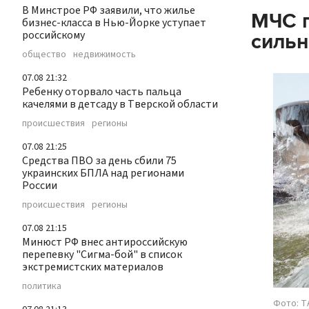
В Минстрое РФ заявили, что жилье
МЧС п
бизнес-класса в Нью-Йорке уступает
российскому
сильн
общество
недвижимость
07.08 21:32
Ребенку оторвало часть пальца
качелями в детсаду в Тверской области
происшествия
регионы
07.08 21:25
Средства ПВО за день сбили 75
украинских БПЛА над регионами
России
происшествия
регионы
07.08 21:15
Минюст РФ внес антироссийскую
перепевку "Сигма-бой" в список
экстремистских материалов
политика
Фото: Т