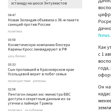
Дачно
эстакаду на шоссе Энтузиастов
воспо
цифры
04:47
Новая Зеландия объявила о 36-м пакете
Росре
санкций против России
дачн
политика
News.
03:58
Косметическую компанию блогера
Как у
Карины Кросс ликвидируют в РФ
с 1 а
шоу-бизнес
воспо
03:33
года,
Сын пропавшей в Красноярском крае
Усольцевой верит в побег семьи
оформ
происшествия
регионы
Он на
02:58
кадас
Пентагон лишил экс-министра ВВС
доступа к секретным данным из-за
менее
утечки о лайнере Трампа
земли
политика
за рубежом