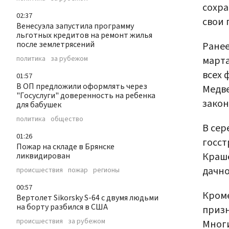
сохра
02:37
свои 
Венесуэла запустила программу
льготных кредитов на ремонт жилья
после землетрясений
Ранее
марта
политика
за рубежом
всех
01:57
В ОП предложили оформлять через
Медве
"Госуслуги" доверенность на ребенка
закон
для бабушек
политика
общество
В сер
01:26
госст
Пожар на складе в Брянске
Краш
ликвидирован
дачно
происшествия
пожар
регионы
00:57
Кроме
Вертолет Sikorsky S-64 с двумя людьми
на борту разбился в США
призн
происшествия
за рубежом
Многи