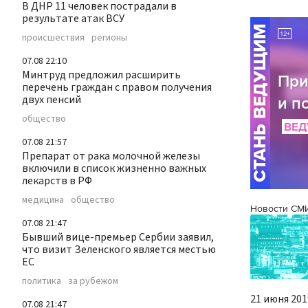
В ДНР 11 человек пострадали в
результате атак ВСУ
происшествия
регионы
07.08 22:10
Минтруд предложил расширить
перечень граждан с правом получения
двух пенсий
общество
07.08 21:57
Препарат от рака молочной железы
включили в список жизненно важных
лекарств в РФ
медицина
общество
Новости СМ
07.08 21:47
Бывший вице-премьер Сербии заявил,
что визит Зеленского является местью
ЕС
политика
за рубежом
21 июня 2019
07.08 21:47