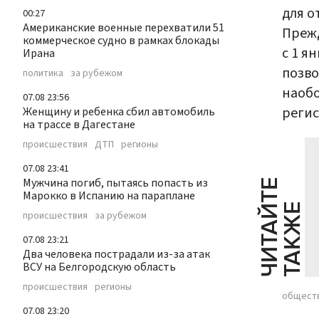
для о
00:27
Американские военные перехватили 51
Прежд
коммерческое судно в рамках блокады
с 1 я
Ирана
позво
политика
за рубежом
наобо
07.08 23:56
регис
Женщину и ребенка сбил автомобиль
на трассе в Дагестане
происшествия
ДТП
регионы
07.08 23:41
Мужчина погиб, пытаясь попасть из
Ч
И
Т
А
Т
Е
Т
А
К
Ж
Марокко в Испанию на параплане
Й
Е
происшествия
за рубежом
07.08 23:21
Два человека пострадали из-за атак
ВСУ на Белгородскую область
происшествия
регионы
общест
07.08 23:20