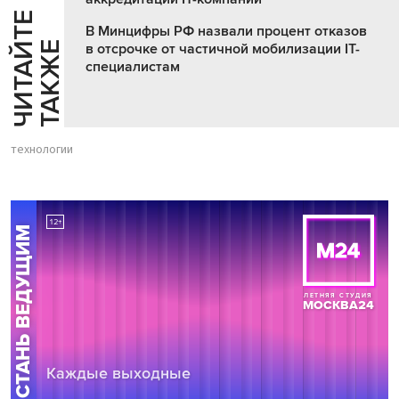
Ч
И
Т
А
Т
Е
Т
А
К
Ж
В Минцифры РФ назвали процент отказов
Й
Е
в отсрочке от частичной мобилизации IT-
специалистам
технологии