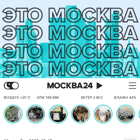
ВОЗДУХ +25 °C
АТМ 748 ММ
ВЕТЕР 2 М/С
ВЛАЖН 44%