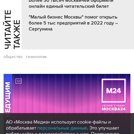
Более 30 тысяч москвичей оформили
онлайн единый читательский билет
Ч
И
Т
А
Т
Е
Т
А
К
Ж
"Малый бизнес Москвы" помог открыть
Й
Е
более 5 тыс предприятий в 2022 году –
Сергунина
общество
технологии
АО «Москва Медиа» использует cookie-файлы и
обрабатывает
персональные данные
. Это улучшает