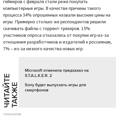
геймеров с февраля стали реже покупать
компьютерные игры. В качестве причины такого
процесса 34% опрошенных назвали высокие цены на
игры. Примерно столько же респондентов решили
скачивать файлы с торрент-трекеров. 15%
участников опроса отказались от покупки игр из-за
отношения разработчиков и издателей к россиянам,
7% – из-за низкого качества новых игр.
Microsoft отменила предзаказ на
S.T.A.L.K.E.R. 2
Ч
И
Т
А
Т
Е
Т
А
К
Ж
Й
Е
Sony будет выпускать игры для
смартфонов
технологии