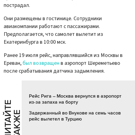
пострадал.
Они размещены в гостинице. Сотрудники
авиакомпании работают с пассажирами.
Предполагается, что самолет вылетит из
Екатеринбурга в 10:00 мск.
Ранее 19 июля рейс, направлявшийся из Москвы в
Ереван,
был возвращен
в аэропорт Шереметьево
после срабатывания датчика задымления.
Рейс Рига – Москва вернулся в аэропорт
из-за запаха на борту
Ч
И
Т
А
Т
Е
Т
А
К
Ж
Й
Е
Задержанный во Внукове на семь часов
рейс вылетел в Турцию