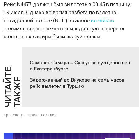
Рейс N4477 должен был вылететь в 00.45 в пятницу,
19 июля. Однако во время разбега по взлетно-
посадочной полосе (ВПП) в салоне
возникло
задымление, после чего командир судна прервал
взлет, а пассажиры были эвакуированы.
Самолет Самара – Сургут вынужденно сел
в Екатеринбурге
Ч
И
Т
А
Т
Е
Т
А
К
Ж
Й
Е
Задержанный во Внукове на семь часов
рейс вылетел в Турцию
транспорт
происшествия