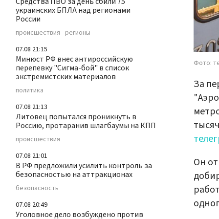
Средства ПВО за день сбили 75
украинских БПЛА над регионами
России
происшествия
регионы
07.08 21:15
Минюст РФ внес антироссийскую
Фото: т
перепевку "Сигма-бой" в список
экстремистских материалов
За пе
политика
"Аэро
07.08 21:13
метро
Литовец попытался проникнуть в
тысяч
Россию, протаранив шлагбаумы на КПП
телег
происшествия
07.08 21:01
Он от
В РФ предложили усилить контроль за
добир
безопасностью на аттракционах
работ
безопасность
одног
07.08 20:49
Уголовное дело возбуждено против