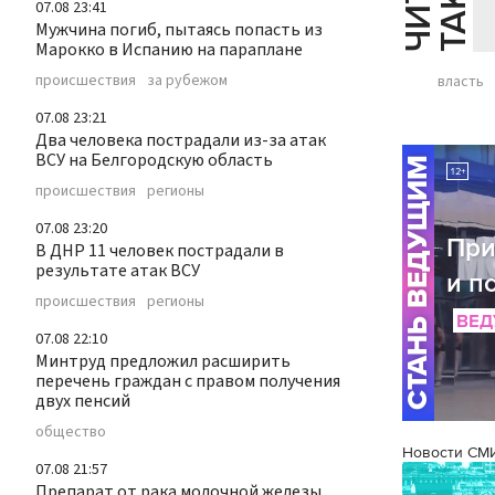
07.08 23:41
Мужчина погиб, пытаясь попасть из
Марокко в Испанию на параплане
происшествия
за рубежом
власть
07.08 23:21
Два человека пострадали из-за атак
ВСУ на Белгородскую область
происшествия
регионы
07.08 23:20
В ДНР 11 человек пострадали в
результате атак ВСУ
происшествия
регионы
07.08 22:10
Минтруд предложил расширить
перечень граждан с правом получения
двух пенсий
общество
Новости СМ
07.08 21:57
Препарат от рака молочной железы