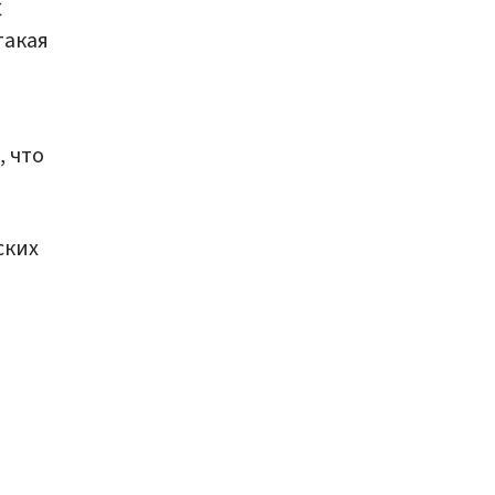
С
такая
, что
ских