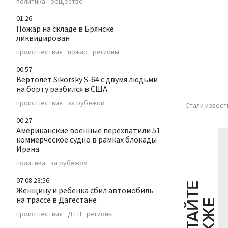
политика
общество
01:26
Пожар на складе в Брянске
ликвидирован
происшествия
пожар
регионы
00:57
Вертолет Sikorsky S-64 с двумя людьми
на борту разбился в США
происшествия
за рубежом
Стали извест
00:27
Американские военные перехватили 51
коммерческое судно в рамках блокады
Ирана
политика
за рубежом
07.08 23:56
Ч
И
Т
А
Т
Е
Т
А
К
Ж
Женщину и ребенка сбил автомобиль
на трассе в Дагестане
Й
Е
происшествия
ДТП
регионы