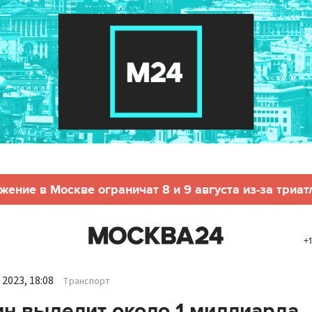
жение в Москве ограничат 8 и 9 августа из-за триат
+
2023, 18:08
Транспорт
н выделит около 1 миллиарда