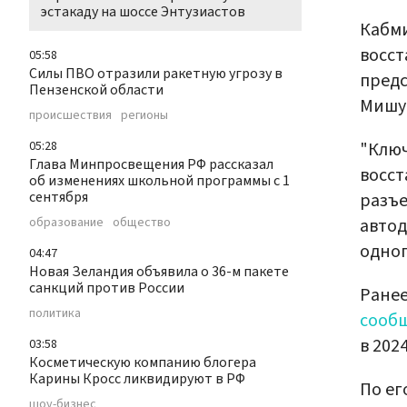
эстакаду на шоссе Энтузиастов
Кабми
восст
05:58
Силы ПВО отразили ракетную угрозу в
предс
Пензенской области
Мишу
происшествия
регионы
"Ключ
05:28
Глава Минпросвещения РФ рассказал
восст
об изменениях школьной программы с 1
сентября
разъе
автод
образование
общество
одног
04:47
Новая Зеландия объявила о 36-м пакете
санкций против России
Ранее
политика
сооб
в 202
03:58
Косметическую компанию блогера
Карины Кросс ликвидируют в РФ
По ег
шоу-бизнес