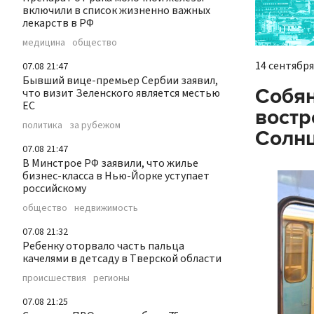
включили в список жизненно важных
лекарств в РФ
медицина
общество
14 сентября 
07.08 21:47
Бывший вице-премьер Сербии заявил,
Собян
что визит Зеленского является местью
ЕС
востр
политика
за рубежом
Солнц
07.08 21:47
В Минстрое РФ заявили, что жилье
бизнес-класса в Нью-Йорке уступает
российскому
общество
недвижимость
07.08 21:32
Ребенку оторвало часть пальца
качелями в детсаду в Тверской области
происшествия
регионы
07.08 21:25