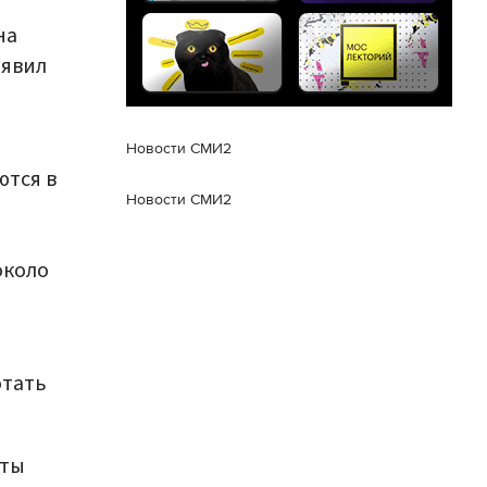
на
аявил
Новости СМИ2
ются в
Новости СМИ2
около
отать
рты