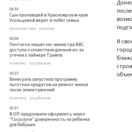
Донец
03:33
после
Сын пропавшей в Красноярском крае
возмо
Усольцевой верит в побег семьи
подго
происшествия
регионы
02:58
В сво
Пентагон лишил экс-министра ВВС
город
доступа к секретным данным из-за
утечки о лайнере Трампа
ближа
политика
за рубежом
строи
объек
02:37
Венесуэла запустила программу
льготных кредитов на ремонт жилья
после землетрясений
политика
за рубежом
01:57
В ОП предложили оформлять через
"Госуслуги" доверенность на ребенка
для бабушек