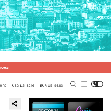
лона
19 °C
USD ЦБ
82.16
EUR ЦБ
94.83