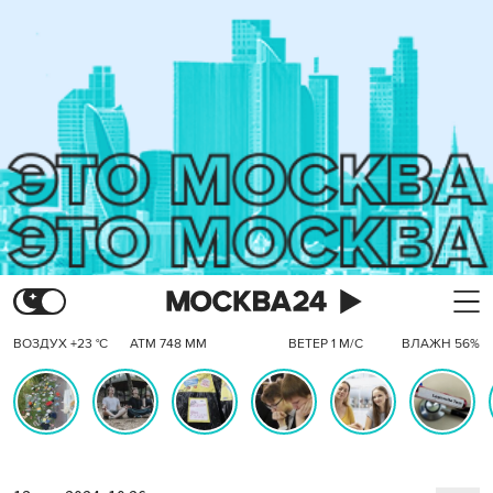
ВОЗДУХ +23 °C
АТМ 748 ММ
ВЕТЕР 1 М/С
ВЛАЖН 56%