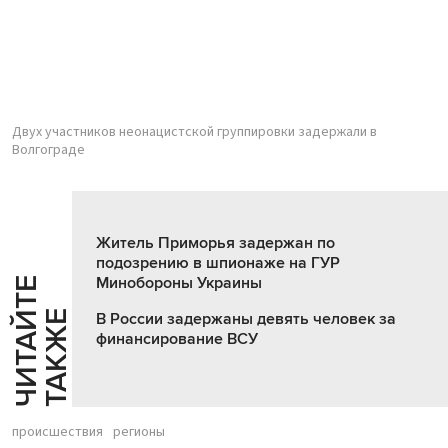
Двух участников неонацистской группировки задержали в
Волгограде
Житель Приморья задержан по
подозрению в шпионаже на ГУР
Минобороны Украины
Ч
И
Т
А
Т
Е
Т
А
К
Ж
Й
Е
В России задержаны девять человек за
финансирование ВСУ
происшествия
регионы