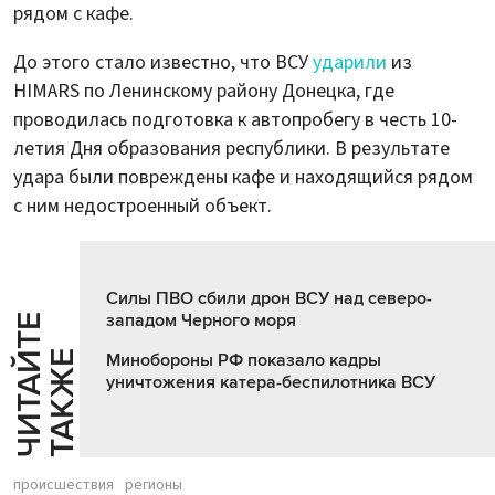
рядом с кафе.
До этого стало известно, что ВСУ
ударили
из
HIMARS по Ленинскому району Донецка, где
проводилась подготовка к автопробегу в честь 10-
летия Дня образования республики. В результате
удара были повреждены кафе и находящийся рядом
с ним недостроенный объект.
Силы ПВО сбили дрон ВСУ над северо-
западом Черного моря
Ч
И
Т
А
Т
Е
Т
А
К
Ж
Й
Е
Минобороны РФ показало кадры
уничтожения катера-беспилотника ВСУ
происшествия
регионы