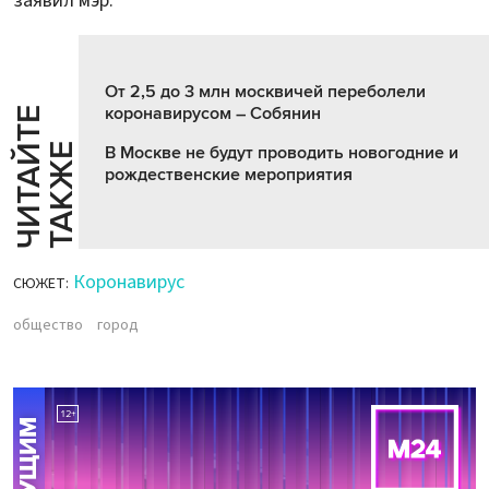
заявил мэр.
От 2,5 до 3 млн москвичей переболели
коронавирусом – Собянин
Ч
И
Т
А
Т
Е
Т
А
К
Ж
Й
Е
В Москве не будут проводить новогодние и
рождественские мероприятия
Коронавирус
СЮЖЕТ:
общество
город