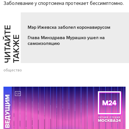
Заболевание у спортсмена протекает бессимптомно.
Мэр Ижевска заболел коронавирусом
Ч
И
Т
А
Т
Е
Т
А
К
Ж
Й
Е
Глава Минздрава Мурашко ушел на
самоизоляцию
общество