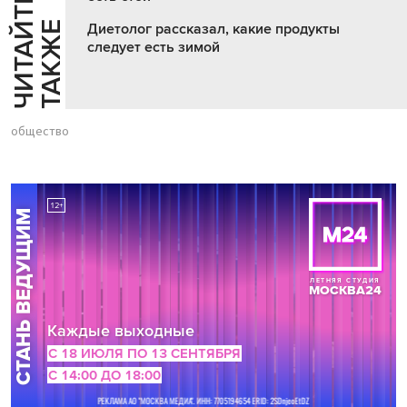
Ч
И
Т
А
Т
Е
Т
А
К
Ж
Й
Е
Диетолог рассказал, какие продукты
следует есть зимой
общество