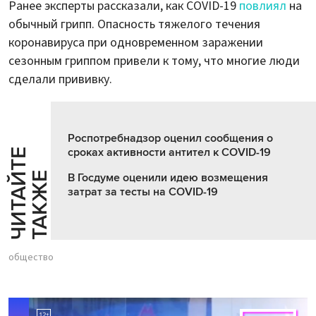
Ранее эксперты рассказали, как COVID-19
повлиял
на
обычный грипп. Опасность тяжелого течения
коронавируса при одновременном заражении
сезонным гриппом привели к тому, что многие люди
сделали прививку.
Роспотребнадзор оценил сообщения о
сроках активности антител к COVID-19
Ч
И
Т
А
Т
Е
Т
А
К
Ж
Й
Е
В Госдуме оценили идею возмещения
затрат за тесты на COVID-19
общество