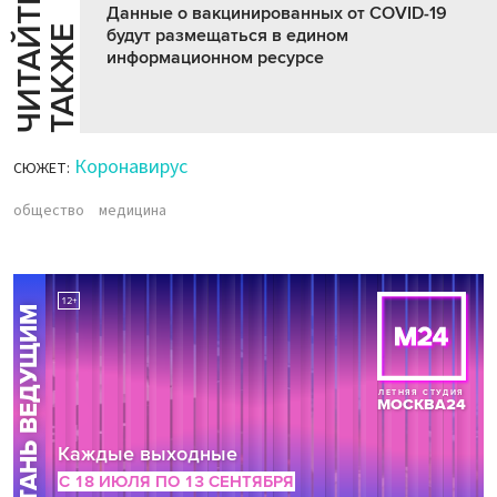
Ч
И
Т
А
Т
Е
Т
А
К
Ж
Данные о вакцинированных от COVID-19
Й
Е
будут размещаться в едином
информационном ресурсе
Коронавирус
СЮЖЕТ:
общество
медицина