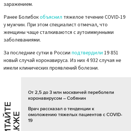
заражением.
Ранее Болибок
объяснил
тяжелое течение COVID-19
у мужчин. При этом специалист отмечал, что
женщины чаще сталкиваются с аутоиммунными
заболеваниями.
За последние сутки в России
подтвердили
19 851
новый случай коронавируса. Из них 4 932 случая не
имели клинических проявлений болезни.
От 2,5 до 3 млн москвичей переболели
коронавирусом – Собянин
Ч
И
Т
А
Т
Е
Т
А
К
Ж
Врач рассказал о тенденции к
Й
Е
омоложению тяжелых пациентов с COVID-
19