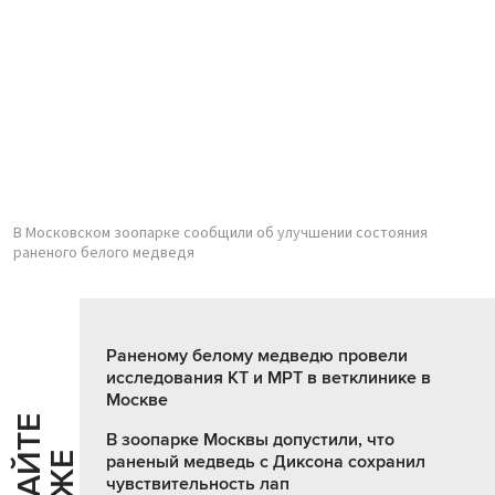
В Московском зоопарке сообщили об улучшении состояния
раненого белого медведя
Раненому белому медведю провели
исследования КТ и МРТ в ветклинике в
Москве
Ч
И
Т
А
Т
Е
Т
А
К
Ж
В зоопарке Москвы допустили, что
раненый медведь с Диксона сохранил
чувствительность лап