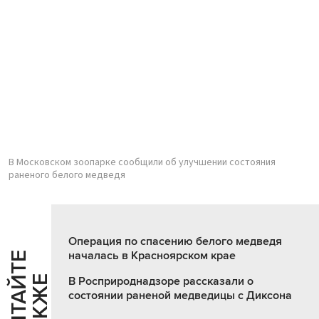
В Московском зоопарке сообщили об улучшении состояния
раненого белого медведя
Операция по спасению белого медведя
началась в Красноярском крае
Ч
И
Т
А
Т
Е
Т
А
К
Ж
Й
Е
В Росприроднадзоре рассказали о
состоянии раненой медведицы с Диксона