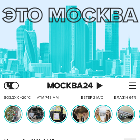
ВОЗДУХ +20 °C
АТМ 748 ММ
ВЕТЕР 2 М/С
ВЛАЖН 64%