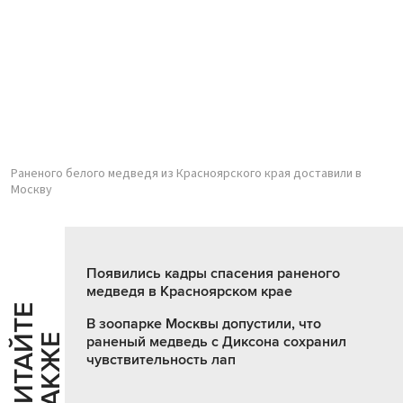
Раненого белого медведя из Красноярского края доставили в
Москву
Появились кадры спасения раненого
медведя в Красноярском крае
Ч
И
Т
А
Т
Е
Т
А
К
Ж
В зоопарке Москвы допустили, что
Й
Е
раненый медведь с Диксона сохранил
чувствительность лап