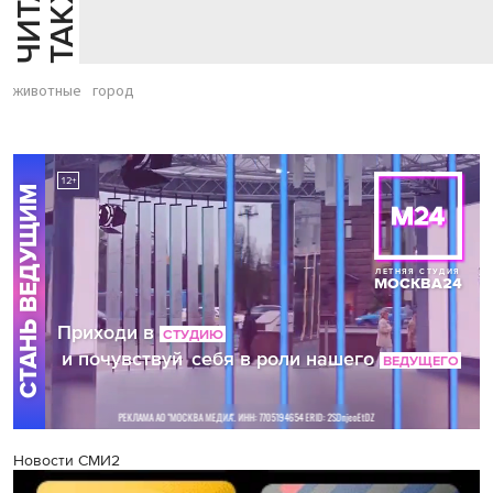
Й
Е
животные
город
Новости СМИ2