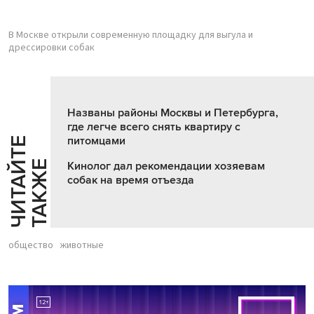
В Москве открыли современную площадку для выгула и
дрессировки собак
Названы районы Москвы и Петербурга,
где легче всего снять квартиру с
питомцами
Ч
И
Т
А
Т
Е
Т
А
К
Ж
Й
Е
Кинолог дал рекомендации хозяевам
собак на время отъезда
общество
животные