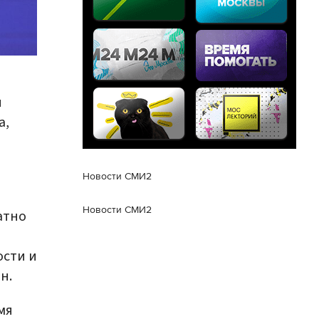
я
а,
Новости СМИ2
Новости СМИ2
атно
ости и
н.
мя