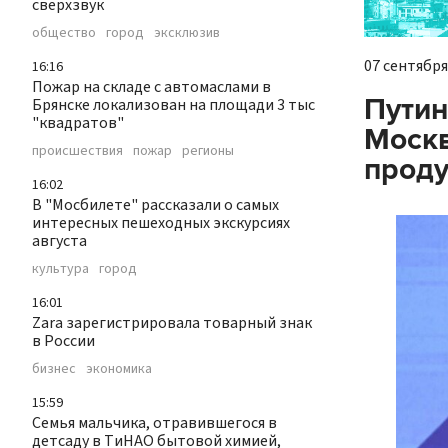
сверхзвук
общество
город
эксклюзив
07 сентября 
16:16
Пожар на складе с автомаслами в
Путин
Брянске локализован на площади 3 тыс
"квадратов"
Москв
происшествия
пожар
регионы
проду
16:02
В "Мосбилете" рассказали о самых
интересных пешеходных экскурсиях
августа
культура
город
16:01
Zara зарегистрировала товарный знак
в России
бизнес
экономика
15:59
Семья мальчика, отравившегося в
детсаду в ТиНАО бытовой химией,