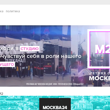
ка
политика
И2