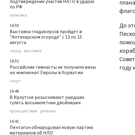
подтверждение участия НАТО в ударах
плана
по РФ
флаго
политика
До эт
16:55
Выставка гладиолусов пройдет в
Песк
"Аптекарском огороде" с 13 по 15
помощ
августа
кораб
город
выставки
Совет
16:52
году 
Российские гимнасты не получили визы
на чемпионат Европы в Хорватии
спорт
16:48
В Иркутске разыскивают ушедших
гулять восьмилетних двойняшек
происшествия
регионы
16:41
Пентагон обнародовал новую партию
материалов об НЛО