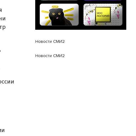
я
ни
тр
Новости СМИ2
ь
Новости СМИ2
.
оссии
ми