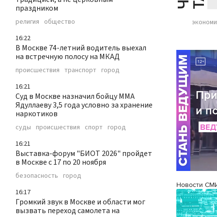
праздником
религия
общество
экономи
16:22
В Москве 74-летний водитель выехал
на встречную полосу на МКАД
происшествия
транспорт
город
16:21
Суд в Москве назначил бойцу ММА
Ядуллаеву 3,5 года условно за хранение
наркотиков
суды
происшествия
спорт
город
16:21
Выставка-форум "БИОТ 2026" пройдет
в Москве с 17 по 20 ноября
безопасность
город
Новости СМ
16:17
Громкий звук в Москве и области мог
вызвать переход самолета на