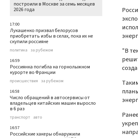
построили в Москве за семь месяцев
Росси
2026 года
экспо
17:00
испол
Лукашенко призвал белорусов
энерг
приобретать избы в селах, пока их не
скупили россияне
"В те
политика
за рубежом
реши
16:59
Россиянка погибла на горнолыжном
созда
курорте во Франции
происшествия
за рубежом
Таким
планы
16:58
Число обращений в автосервисы от
энерг
владельцев китайских машин выросло
в 6 раз
Ране
транспорт
авто
укреп
16:57
напра
Российские хакеры обнаружили