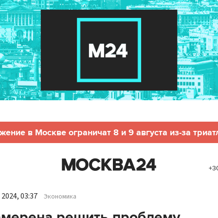
жение в Москве ограничат 8 и 9 августа из-за триат
+3
2024, 03:37
Экономика
амерена решить проблему