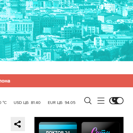
лона
0 °C
USD ЦБ
81.40
EUR ЦБ
94.05