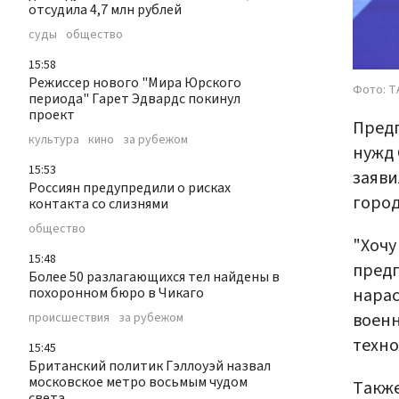
отсудила 4,7 млн рублей
суды
общество
15:58
Режиссер нового "Мира Юрского
Фото: Т
периода" Гарет Эдвардс покинул
проект
Предп
культура
кино
за рубежом
нужд 
15:53
заяви
Россиян предупредили о рисках
город
контакта со слизнями
общество
"Хочу
15:48
предп
Более 50 разлагающихся тел найдены в
нарас
похоронном бюро в Чикаго
военн
происшествия
за рубежом
техно
15:45
Британский политик Гэллоуэй назвал
московское метро восьмым чудом
Также
света