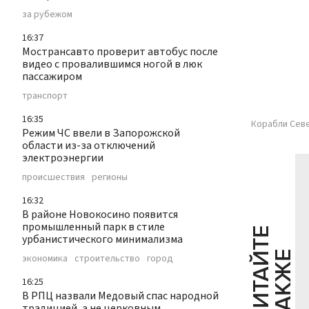
за рубежом
16:37
Мострансавто проверит автобус после
видео с провалившимся ногой в люк
пассажиром
транспорт
16:35
Корабли Сев
Режим ЧС ввели в Запорожской
области из-за отключений
электроэнергии
происшествия
регионы
16:32
В районе Новокосино появится
промышленный парк в стиле
Ч
И
Т
А
Т
Е
Т
А
К
Ж
урбанистического минимализма
Й
Е
экономика
строительство
город
16:25
В РПЦ назвали Медовый спас народной
традицией, а не церковным