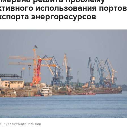
тивного использования портов
кспорта энергоресурсов
АСС/Александр Манзюк