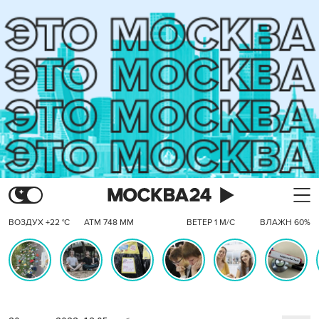
ВОЗДУХ +22 °C
АТМ 748 ММ
ВЕТЕР 1 М/С
ВЛАЖН 60%