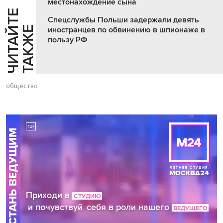
местонахождение сына
Ч
И
Т
А
Т
Е
Т
А
К
Ж
Спецслужбы Польши задержали девять
Й
Е
иностранцев по обвинению в шпионаже в
пользу РФ
общество