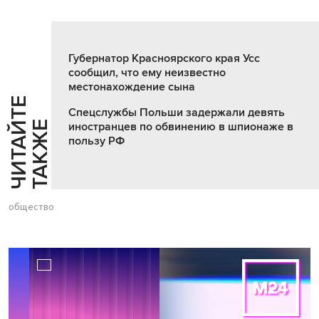
Губернатор Красноярского края Усс
сообщил, что ему неизвестно
местонахождение сына
Ч
И
Т
А
Т
Е
Т
А
К
Ж
Спецслужбы Польши задержали девять
Й
Е
иностранцев по обвинению в шпионаже в
пользу РФ
общество