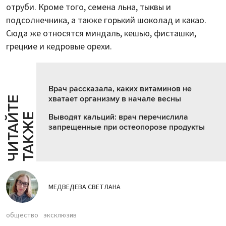
отруби. Кроме того, семена льна, тыквы и
подсолнечника, а также горький шоколад и какао.
Сюда же относятся миндаль, кешью, фисташки,
грецкие и кедровые орехи.
Врач рассказала, каких витаминов не
хватает организму в начале весны
Ч
И
Т
А
Т
Е
Т
А
К
Ж
Й
Е
Выводят кальций: врач перечислила
запрещенные при остеопорозе продукты
МЕДВЕДЕВА СВЕТЛАНА
общество
эксклюзив