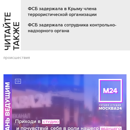
ФСБ задержала в Крыму члена
террористической организации
Ч
И
Т
А
Т
Е
Т
А
К
Ж
Й
Е
ФСБ задержала сотрудника контрольно-
надзорного органа
происшествия