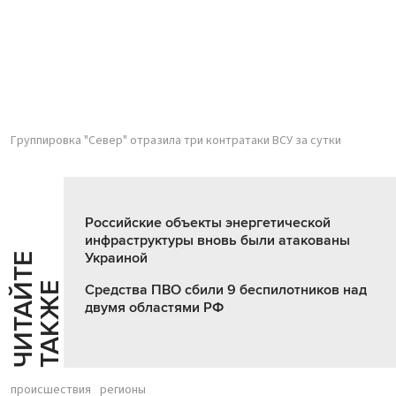
Группировка "Север" отразила три контратаки ВСУ за сутки
Российские объекты энергетической
инфраструктуры вновь были атакованы
Украиной
Ч
И
Т
А
Т
Е
Т
А
К
Ж
Й
Е
Средства ПВО сбили 9 беспилотников над
двумя областями РФ
происшествия
регионы