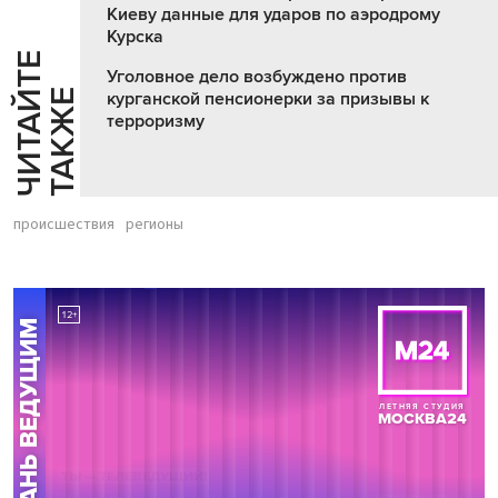
Киеву данные для ударов по аэродрому
Курска
Ч
И
Т
А
Т
Е
Т
А
К
Ж
Уголовное дело возбуждено против
Й
Е
курганской пенсионерки за призывы к
терроризму
происшествия
регионы