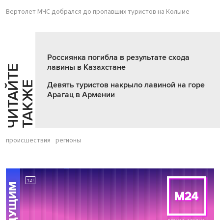
Вертолет МЧС добрался до пропавших туристов на Колыме
Россиянка погибла в результате схода
лавины в Казахстане
Ч
И
Т
А
Т
Е
Т
А
К
Ж
Й
Е
Девять туристов накрыло лавиной на горе
Арагац в Армении
происшествия
регионы