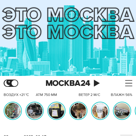
ВОЗДУХ +21 °C
АТМ 750 ММ
ВЕТЕР 2 М/С
ВЛАЖН 56%