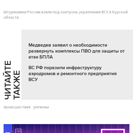
Штурмовики России взяли под контроль укрепления ВСУ в Курской
области
Медведев заявил о необходимости
развернуть комплексы ПВО для защиты от
атак БПЛА
Ч
И
Т
А
Т
Е
Т
А
К
Ж
ВС РФ поразили инфраструктуру
Й
Е
аэродромов и ремонтного предприятия
ВСУ
происшествия
регионы