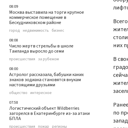
лифто
08:09
Москва выставила на торги крупное
коммерческое помещение в
Всего
Бескудниковском районе
жител
город
недвижимость
бизнес
столи
08:08
них п
Число жертв стрельбы в школе
Таиланда выросло до семи
В сво
происшествия
за рубежом
градо
08:00
сейча
Астролог рассказала, бабушки каких
знаков зодиака становятся внукам
жител
настоящими друзьями
засел
общество
интересное
07:58
Ранее
Логистический объект Wildberries
по п
загорелся в Екатеринбурге из-за атаки
БПЛА
запад
происшествия
пожар
регионы