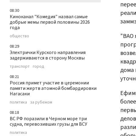
перее
08:30
реали
Киноканал "Комедия" назвал самые
замм
добрые мемы первой половины 2026
года
"ВАО 
общество
прогр
08:29
возве
Электрички Курского направления
задерживаются в сторону Москвы
квадр
транспорт
город
дома 
08:21
уточн
Россия примет участие в церемонии
памяти жертв атомной бомбардировки
Ефимо
Нагасаки
более
политика
за рубежом
первы
08:18
делов
ВС РФ поразили в Черном море три
судна, перевозивших грузы для ВСУ
разли
политика
обору