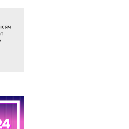
ысяч
ат
е