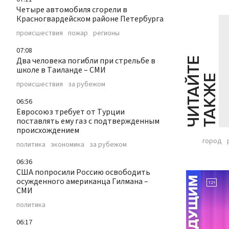
Четыре автомобиля сгорели в
Красногвардейском районе Петербурга
происшествия
пожар
регионы
07:08
Два человека погибли при стрельбе в
Ч
И
Т
А
Т
Е
Т
А
К
Ж
школе в Таиланде – СМИ
Й
Е
происшествия
за рубежом
06:56
Евросоюз требует от Турции
поставлять ему газ с подтвержденным
происхождением
город
политика
экономика
за рубежом
06:36
CША попросили Россию освободить
осужденного американца Гилмана –
СМИ
политика
06:17