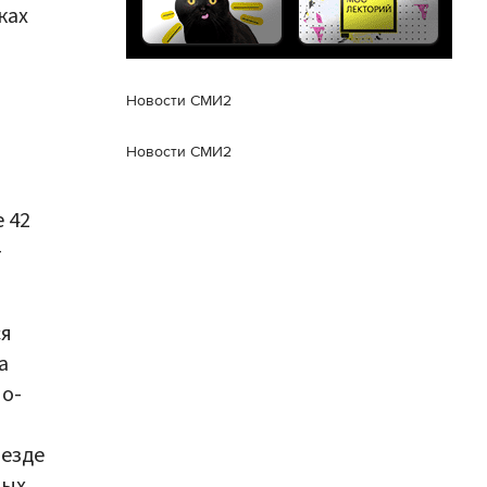
ках
Новости СМИ2
Новости СМИ2
 42
–
ся
а
о-
ъезде
ых,