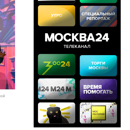
ной
й
а