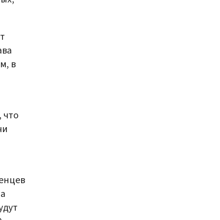
т
ава
м, в
 что
чи
ленцев
на
удут