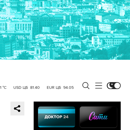
1 °C
USD ЦБ
81.40
EUR ЦБ
94.05