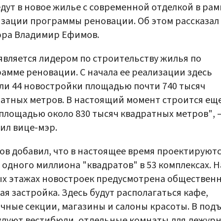
дут в новое жилье с современной отделкой в рам
зации программы реновации. Об этом рассказал
эра Владимир Ефимов.
является лидером по строительству жилья по
амме реновации. С начала ее реализации здесь
ли 44 новостройки площадью почти 740 тысяч
атных метров. В настоящий момент строится еще
площадью около 830 тысяч квадратных метров", 
ил вице-мэр.
в добавил, что в настоящее время проектируют
 одного миллиона "квадратов" в 53 комплексах. Н
х этажах новостроек предусмотрена общественн
ая застройка. Здесь будут располагаться кафе,
чные секции, магазины и салоны красоты. В под
дуют вестибюли, отдельные комнаты для дежурн