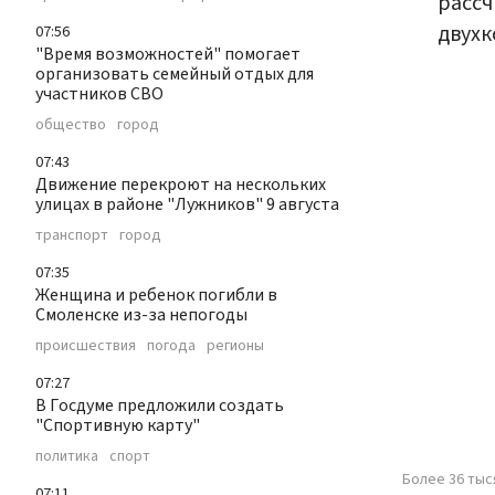
рассч
двухк
07:56
"Время возможностей" помогает
организовать семейный отдых для
участников СВО
общество
город
07:43
Движение перекроют на нескольких
улицах в районе "Лужников" 9 августа
транспорт
город
07:35
Женщина и ребенок погибли в
Смоленске из-за непогоды
происшествия
погода
регионы
07:27
В Госдуме предложили создать
"Спортивную карту"
политика
спорт
Более 36 тыс
07:11