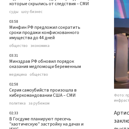
которые скрылись от следствия – СМИ
суды
шоу-бизнес
03:58
Минфин РФ предложил сократить
сроки продажи конфискованного
имущества до 44 дней
общество
экономика
03:31
Минздрав РФ обновил порядок
оказания медпомощи беременным
медицина
общество
02:58
Серия самоубийств произошла в
киберкомандовании США – СМИ
Фото: п
инфраст
политика
за рубежом
Артис
02:33
В Госдуме планируют пресечь
закл
"хаотическую" застройку на дачах и
выста