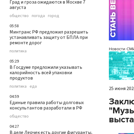
Град и гроза ожидаются в Москве 7
августа
общество
погода
город
05:58
Минтранс РФ предложил разрешить
устанавливать защиту от БПЛА при
ремонте дорог
Новости СМ
политика
05:29
В Госдуме предложили указывать
калорийность всей упаковки
продуктов
политика
еда
25 июня 2024
04:59
Заклю
Единые правила работы долговых
консультантов разработали в РФ
"Музы
общество
выста
04:27
В деле Лерчек есть другие фигуранты,