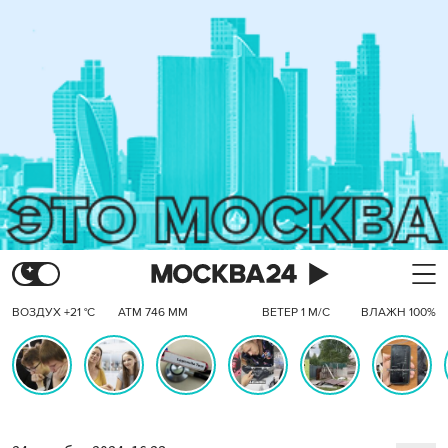
ВОЗДУХ +21 °C
АТМ 746 ММ
ВЕТЕР 1 М/С
ВЛАЖН 100%