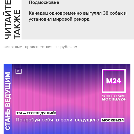
Подмосковье
Ч
И
Т
А
Т
Е
Т
А
К
Ж
Й
Е
Канадец одновременно выгулял 38 собак и
установил мировой рекорд
животные
происшествия
за рубежом