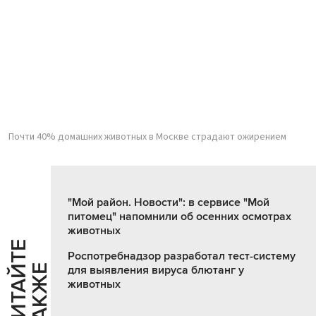
Почти 40% домашних животных в Москве страдают ожирением
"Мой район. Новости": в сервисе "Мой
питомец" напомнили об осенних осмотрах
животных
Ч
И
Т
А
Т
Е
Т
А
К
Ж
Роспотребнадзор разработал тест-систему
Й
Е
для выявления вируса блютанг у
животных