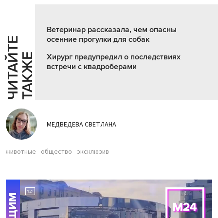
Ветеринар рассказала, чем опасны
осенние прогулки для собак
Ч
И
Т
А
Т
Е
Т
А
К
Ж
Й
Е
Хирург предупредил о последствиях
встречи с квадроберами
МЕДВЕДЕВА СВЕТЛАНА
животные
общество
эксклюзив