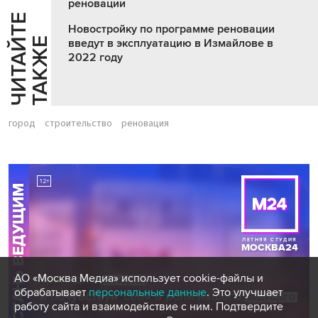
реновации
Ч
И
Т
А
Т
Е
Т
А
К
Ж
Новостройку по программе реновации
Й
Е
введут в эксплуатацию в Измайлове в
2022 году
город
строительство
реновация
АО «Москва Медиа» использует cookie-файлы и
обрабатывает
персональные данные
. Это улучшает
работу сайта и взаимодействие с ним. Подтвердите