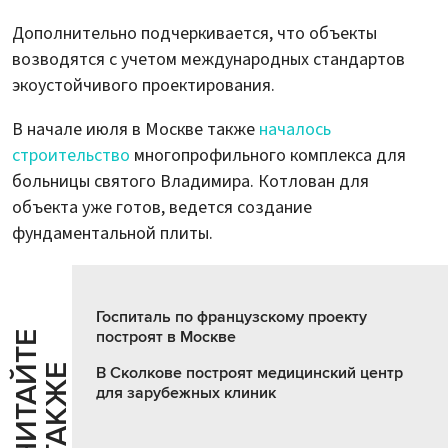
Дополнительно подчеркивается, что объекты
возводятся с учетом международных стандартов
экоустойчивого проектирования.
В начале июля в Москве также
началось
строительство
многопрофильного комплекса для
больницы святого Владимира. Котлован для
объекта уже готов, ведется создание
фундаментальной плиты.
Госпиталь по французскому проекту
построят в Москве
Ч
И
Т
А
Т
Е
Т
А
К
Ж
Й
Е
В Сколкове построят медицинский центр
для зарубежных клиник