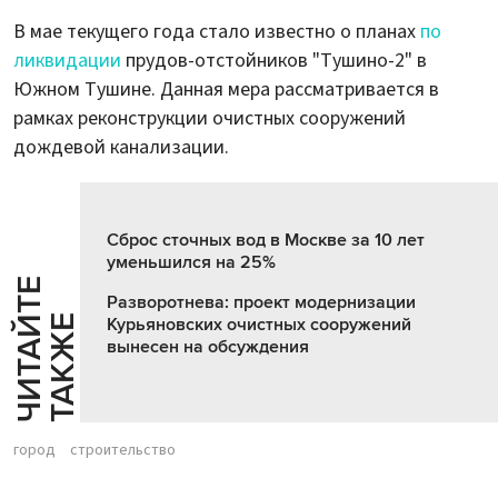
В мае текущего года стало известно о планах
по
ликвидации
прудов-отстойников "Тушино-2" в
Южном Тушине. Данная мера рассматривается в
рамках реконструкции очистных сооружений
дождевой канализации.
Сброс сточных вод в Москве за 10 лет
уменьшился на 25%
Ч
И
Т
А
Т
Е
Т
А
К
Ж
Разворотнева: проект модернизации
Й
Е
Курьяновских очистных сооружений
вынесен на обсуждения
город
строительство