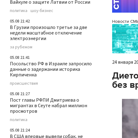
Вайкуле о защите Латвии от России
политика
шоу-бизнес
05.08 21:42
Новости СМ
В Грузии произошло третье за две
недели масштабное отключение
электроэнергии
за рубежом
05.08 21:41
24 января 20
Посольство РФ в Израиле запросило
данные о задержании историка
Дието
Кирпиченка
без в
происшествия
05.08 21:27
Пост главы РФПИ Дмитриева о
мигрантах в Сеуте набрал миллион
просмотров
политика
05.08 21:24
В США впервые вывели собак, не