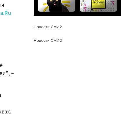
ля
a.Ru
Новости СМИ2
Новости СМИ2
е
и", –
м
вах.