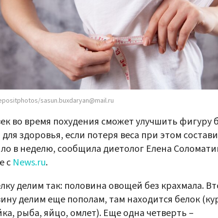
epositphotos/sasun.buxdaryan@mail.ru
ек во время похудения сможет улучшить фигуру 
 для здоровья, если потеря веса при этом состав
ло в неделю, сообщила диетолог Елена Соломати
е с
News.ru
.
лку делим так: половина овощей без крахмала. В
ину делим еще пополам, там находится белок (ку
ка, рыба, яйцо, омлет). Еще одна четверть –