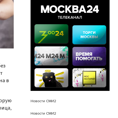
без
ит
на в
торую
Новости СМИ2
рица,
Новости СМИ2