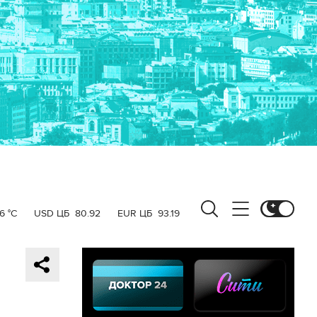
6 °C
USD ЦБ
80.92
EUR ЦБ
93.19