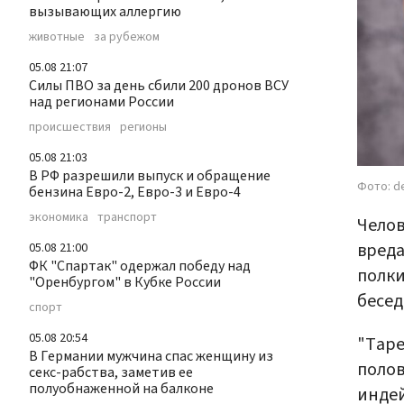
вызывающих аллергию
животные
за рубежом
05.08 21:07
Силы ПВО за день сбили 200 дронов ВСУ
над регионами России
происшествия
регионы
05.08 21:03
В РФ разрешили выпуск и обращение
Фото: d
бензина Евро-2, Евро-3 и Евро-4
экономика
транспорт
Челов
вреда
05.08 21:00
ФК "Спартак" одержал победу над
полки
"Оренбургом" в Кубке России
бесед
спорт
05.08 20:54
"Таре
В Германии мужчина спас женщину из
полов
секс-рабства, заметив ее
полуобнаженной на балконе
индей