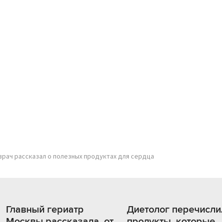
 врач рассказал о полезных продуктах для сердца
Главный гериатр
Диетолог перечисли
Москвы рассказала, от
продукты, которые