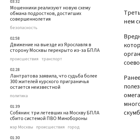
03:32
Мошенники реализуют новую схему
Треть
обмана подростков, достигших
совершеннолетия
нем с
безопасность
Вредн
02:58
котор
Движение на выезде из Ярославля в
сторону Москвы перекрыто из-за БПЛА
орган
происшествия
транспорт
соево
02:28
Лантратова заявила, что судьба более
Ранее
300 жителей курского приграничья
полез
остается неизвестной
омега
политика
много
01:39
скумб
Собянин: три летевших на Москву БПЛА
сбито системой ПВО Минобороны
мэр Москвы
происшествия
город
01:30