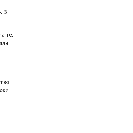
. В
а те,
для
ство
кже