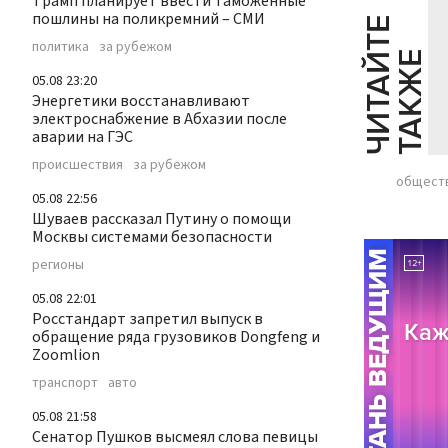
Трамп планирует ввести таможенные
пошлины на поликремний – СМИ
Ч
И
Т
А
Т
Е
Т
А
К
Ж
политика
за рубежом
Й
Е
05.08 23:20
Энергетики восстанавливают
электроснабжение в Абхазии после
аварии на ГЭС
происшествия
за рубежом
общест
05.08 22:56
Шуваев рассказал Путину о помощи
Москвы системами безопасности
регионы
05.08 22:01
Росстандарт запретил выпуск в
обращение ряда грузовиков Dongfeng и
Zoomlion
транспорт
авто
05.08 21:58
Сенатор Пушков высмеял слова певицы