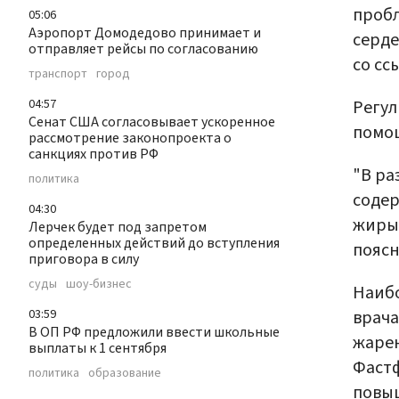
пробл
05:06
Аэропорт Домодедово принимает и
серде
отправляет рейсы по согласованию
со сс
транспорт
город
Регул
04:57
Сенат США согласовывает ускоренное
помо
рассмотрение законопроекта о
санкциях против РФ
"В ра
политика
содер
04:30
жиры 
Лерчек будет под запретом
определенных действий до вступления
поясн
приговора в силу
суды
шоу-бизнес
Наибо
врача
03:59
В ОП РФ предложили ввести школьные
жарен
выплаты к 1 сентября
Фастф
политика
образование
повы