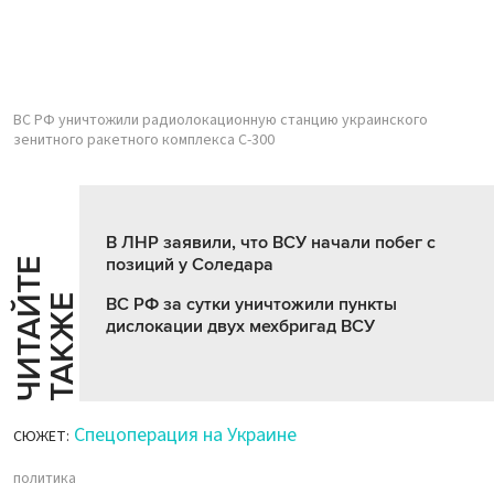
ВС РФ уничтожили радиолокационную станцию украинского
зенитного ракетного комплекса С-300
В ЛНР заявили, что ВСУ начали побег с
позиций у Соледара
Ч
И
Т
А
Т
Е
Т
А
К
Ж
Й
Е
ВС РФ за сутки уничтожили пункты
дислокации двух мехбригад ВСУ
Спецоперация на Украине
СЮЖЕТ:
политика