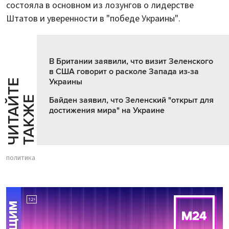
состояла в основном из лозунгов о лидерстве
Штатов и уверенности в "победе Украины".
В Британии заявили, что визит Зеленского
в США говорит о расколе Запада из-за
Украины
Ч
И
Т
А
Т
Е
Т
А
К
Ж
Й
Е
Байден заявил, что Зеленский "открыт для
достижения мира" на Украине
политика