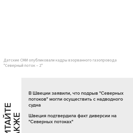
Датские СМИ опубликовали кадры взорванного газопровода
"Северный поток – 2"
В Швеции заявили, что подрыв "Северных
потоков" могли осуществить с надводного
судна
Ч
И
Т
А
Т
Е
Т
А
К
Ж
Й
Е
Швеция подтвердила факт диверсии на
"Северных потоках"