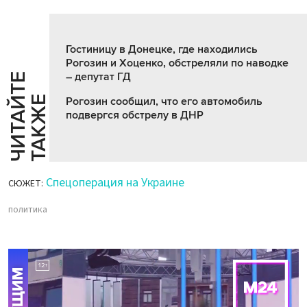
Гостиницу в Донецке, где находились
Рогозин и Хоценко, обстреляли по наводке
– депутат ГД
Ч
И
Т
А
Т
Е
Т
А
К
Ж
Й
Е
Рогозин сообщил, что его автомобиль
подвергся обстрелу в ДНР
Спецоперация на Украине
СЮЖЕТ:
политика