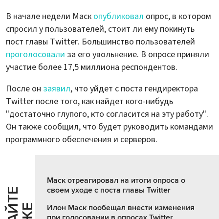
В начале недели Маск
опубликовал
опрос, в котором
спросил у пользователей, стоит ли ему покинуть
пост главы Twitter. Большинство пользователей
проголосовали
за его увольнение. В опросе приняли
участие более 17,5 миллиона респондентов.
После он
заявил
, что уйдет с поста гендиректора
Twitter после того, как найдет кого-нибудь
"достаточно глупого, кто согласится на эту работу".
Он также сообщил, что будет руководить командами
программного обеспечения и серверов.
Маск отреагировал на итоги опроса о
своем уходе с поста главы Twitter
Ч
И
Т
А
Т
Е
Т
А
К
Ж
Илон Маск пообещал внести изменения
при голосовании в опросах Twitter