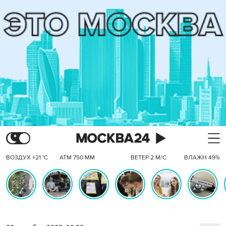
ВОЗДУХ +21 °C
АТМ 750 ММ
ВЕТЕР 2 М/С
ВЛАЖН 49%