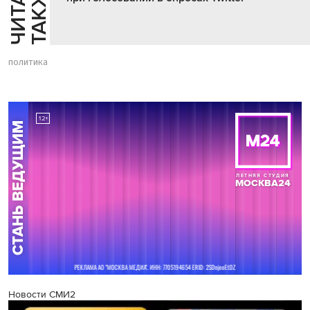
Й
Е
политика
Новости СМИ2