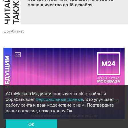
Ч
И
Т
А
Т
Е
Т
А
К
Ж
Й
Е
мошенничество до 16 декабря
шоу-бизнес
АО «Москва Медиа» использует cookie-файлы и
обрабатывает
персональные данные
. Это улучшает
работу сайта и взаимодействие с ним. Подтвердите
ваше согласие, нажав кнопу Ок
OK
Новости СМИ2