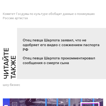
Комитет Госдумы по культуре обобщит данные о покинувших
Россию артистах
Отец певца Шарлота заявил, что не
одобряет его видео с сожжением паспорта
РФ
Ч
И
Т
А
Т
Е
Т
А
К
Ж
Й
Е
Отец певца Шарлота прокомментировал
сообщения о смерти сына
шоу-бизнес