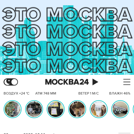
ВОЗДУХ +24 °C
АТМ 748 ММ
ВЕТЕР 1 М/С
ВЛАЖН 46%