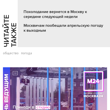
Похолодание вернется в Москву к
середине следующей недели
Ч
И
Т
А
Т
Е
Т
А
К
Ж
Й
Е
Москвичам пообещали апрельскую погоду
к выходным
общество
погода