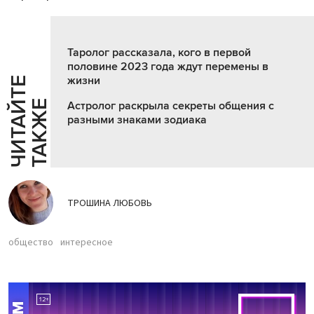
Таролог рассказала, кого в первой
половине 2023 года ждут перемены в
жизни
Ч
И
Т
А
Т
Е
Т
А
К
Ж
Й
Е
Астролог раскрыла секреты общения с
разными знаками зодиака
ТРОШИНА ЛЮБОВЬ
общество
интересное