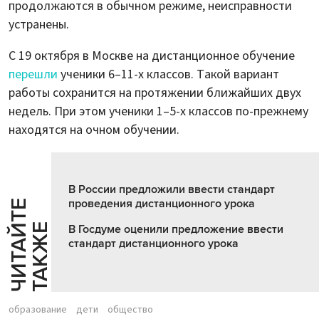
продолжаются в обычном режиме, неисправности
устранены.
С 19 октября в Москве на дистанционное обучение
перешли
ученики 6–11-х классов. Такой вариант
работы сохранится на протяжении ближайших двух
недель. При этом ученики 1–5-х классов по-прежнему
находятся на очном обучении.
В России предложили ввести стандарт
проведения дистанционного урока
Ч
И
Т
А
Т
Е
Т
А
К
Ж
Й
Е
В Госдуме оценили предложение ввести
стандарт дистанционного урока
образование
дети
общество