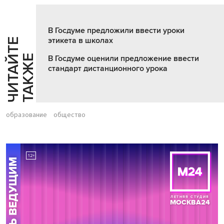
В Госдуме предложили ввести уроки
этикета в школах
Ч
И
Т
А
Т
Е
Т
А
К
Ж
Й
Е
В Госдуме оценили предложение ввести
стандарт дистанционного урока
образование
общество