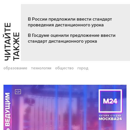
В России предложили ввести стандарт
проведения дистанционного урока
Ч
И
Т
А
Т
Е
Т
А
К
Ж
Й
Е
В Госдуме оценили предложение ввести
стандарт дистанционного урока
образование
технологии
общество
город