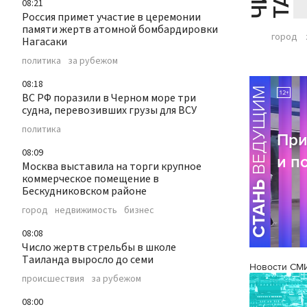
08:21
Россия примет участие в церемонии
памяти жертв атомной бомбардировки
город
Нагасаки
политика
за рубежом
08:18
ВС РФ поразили в Черном море три
судна, перевозивших грузы для ВСУ
политика
08:09
Москва выставила на торги крупное
коммерческое помещение в
Бескудниковском районе
город
недвижимость
бизнес
08:08
Число жертв стрельбы в школе
Таиланда выросло до семи
Новости СМ
происшествия
за рубежом
08:00