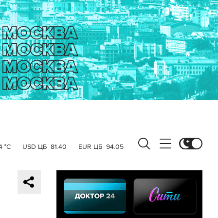
4 °C
USD ЦБ
81.40
EUR ЦБ
94.05