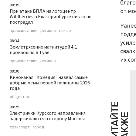
благ
08:39
от мо
При атаке БПЛА на логоцентр
Wildberries в Екатеринбурге никто не
пострадал
Ранее
происшествия
регионы
пожар
подде
08:34
усиле
Землетрясение магнитудой 4,1
свалк
произошло в Туве
их со
происшествия
регионы
08:30
Киноканал "Комедия" назвал самые
добрые мемы первой половины 2026
года
общество
Ч
И
Т
А
Т
Е
Т
А
К
Ж
08:29
Электрички Курского направления
Й
Е
задерживаются в сторону Москвы
транспорт
город