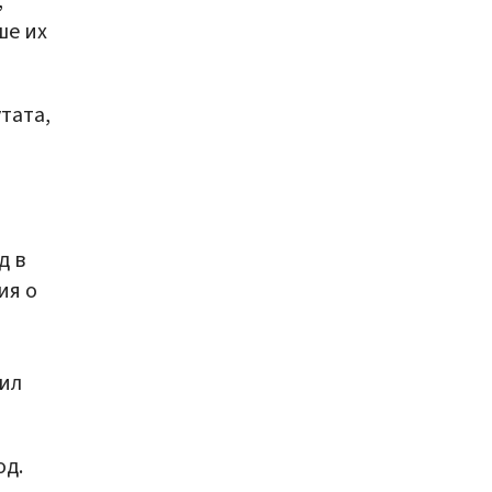
,
ше их
тата,
д в
ия о
нил
од.