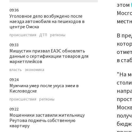
этом
09:36
Мосго
Уголовное дело возбуждено после
местн
наезда автомобиля на пешеходов в
центре Омска
В пр
происшествия
ДТП
регионы
котор
09:33
Мишустин призвал ЕАЭС обновлять
отмет
данные о сертификации товаров для
в ста
маркетплейсов
власть
экономика
"На м
09:24
столи
Мужчина умер после укуса змеи в
напра
Кисловодске
прост
происшествия
регионы
Москв
09:22
получ
Мошенники заставили жительницу
Реутова поджечь собственную
бюдже
квартиру