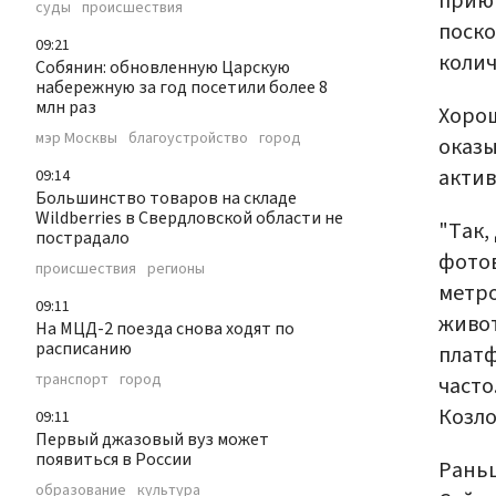
приют
суды
происшествия
поско
09:21
колич
Собянин: обновленную Царскую
набережную за год посетили более 8
млн раз
Хорош
мэр Москвы
благоустройство
город
оказы
акти
09:14
Большинство товаров на складе
Wildberries в Свердловской области не
"Так,
пострадало
фотов
происшествия
регионы
метро
09:11
живот
На МЦД-2 поезда снова ходят по
расписанию
платф
транспорт
город
часто
Козло
09:11
Первый джазовый вуз может
появиться в России
Раньш
образование
культура