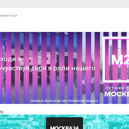
животные
И2