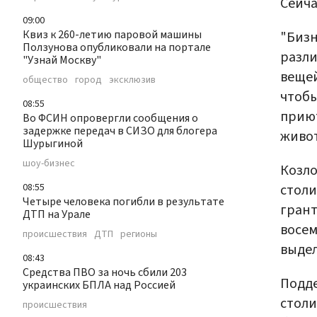
Сейча
09:00
Квиз к 260-летию паровой машины
"Бизн
Ползунова опубликовали на портале
разли
"Узнай Москву"
вещей
общество
город
эксклюзив
чтобы
08:55
приют
Во ФСИН опровергли сообщения о
задержке передач в СИЗО для блогера
живот
Шурыгиной
шоу-бизнес
Козло
столи
08:55
Четыре человека погибли в результате
грант
ДТП на Урале
восем
происшествия
ДТП
регионы
выдел
08:43
Средства ПВО за ночь сбили 203
Подд
украинских БПЛА над Россией
столи
происшествия