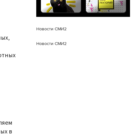
Новости СМИ2
ых,
Новости СМИ2
отных
ляем
ых в