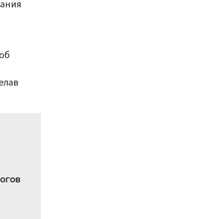
вания
об
елав
огов