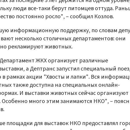
ах за последние 5 лет держится на одном уровне
льку люди все-таки берут питомцев оттуда. Рань
ество постоянно росло", – сообщил Козлов.
ую информационную поддержку, по словам депу
вают несколько столичных департаментов: они
вно рекламируют животных.
 Департамент ЖКХ организует различные
ыставки, а Дептранс запустил специальный поез
 в рамках акции "Хвосты и лапки". Вся информац
ных также доступна на специальных онлайн-
ормах. И выставки животных сейчас организуют
. Особенно много этим занимаются НКО", – пояс
в.
е площадки для выставок НКО предоставлял гор