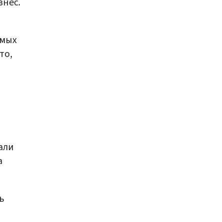
знес.
имых
то,
али
а
ь