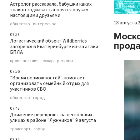
Астролог рассказала, бабушки каких
знаков зодиака становятся внукам
настоящими друзьями
18 августа 2
общество
интересное
Моско
07:58
Логистический объект Wildberries
прода
загорелся в Екатеринбурге из-за атаки
БПЛА
происшествия
пожар
регионы
07:56
"Время возможностей" помогает
организовать семейный отдых для
участников СВО
общество
город
07:43
Движение перекроют на нескольких
улицах в районе "Лужников" 9 августа
транспорт
город
07:35