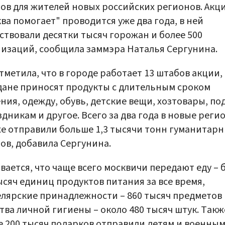
ов для жителей новых российских регионов. Акц
ва помогает" проводится уже два года, в ней
ствовали десятки тысяч горожан и более 500
изаций, сообщила заммэра Наталья Сергунина.
тметила, что в городе работает 13 штабов акции,
ане приносят продукты с длительным сроком
ния, одежду, обувь, детские вещи, хозтовары, по
здникам и другое. Всего за два года в новые реги
е отправили больше 1,3 тысячи тонн гуманитар
ов, добавила Сергунина.
вается, что чаще всего москвичи передают еду – 
ысяч единиц продуктов питания за все время,
лярские принадлежности – 860 тысяч предметов 
тва личной гигиены – около 480 тысяч штук. Такж
 200 тысяч подарков отправили детям и военным