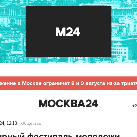
жение в Москве ограничат 8 и 9 августа из-за триат
+2
4, 12:13
Общество
ирный фестиваль молодежи