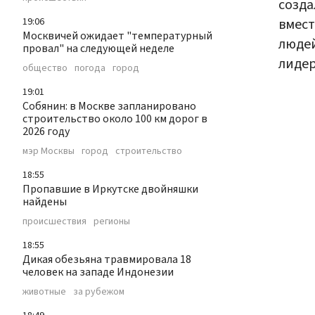
созда
вмест
19:06
Москвичей ожидает "температурный
людей
провал" на следующей неделе
лидер
общество
погода
город
19:01
Собянин: в Москве запланировано
строительство около 100 км дорог в
2026 году
мэр Москвы
город
строительство
18:55
Пропавшие в Иркутске двойняшки
найдены
происшествия
регионы
18:55
Дикая обезьяна травмировала 18
человек на западе Индонезии
животные
за рубежом