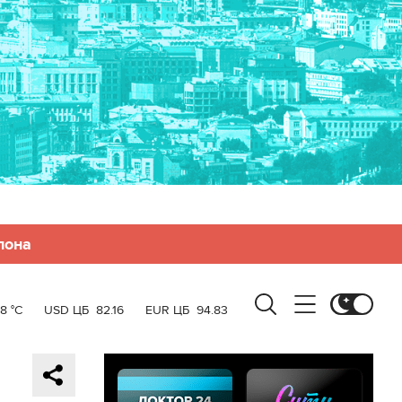
лона
8 °C
USD ЦБ
82.16
EUR ЦБ
94.83