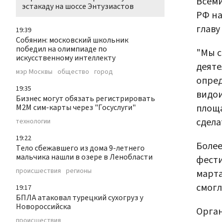
Всем
эстакаду на шоссе Энтузиастов
РФ на
главу
19:39
Собянин: московский школьник
победил на олимпиаде по
"Мы с
искусственному интеллекту
деяте
мэр Москвы
общество
город
опред
19:35
видои
Бизнес могут обязать регистрировать
площа
М2М сим-карты через "Госуслуги"
сдела
технологии
19:22
Более
Тело сбежавшего из дома 9-летнего
мальчика нашли в озере в Ленобласти
фести
происшествия
регионы
марта
смог
19:17
БПЛА атаковал турецкий сухогруз у
Новороссийска
Орган
происшествия