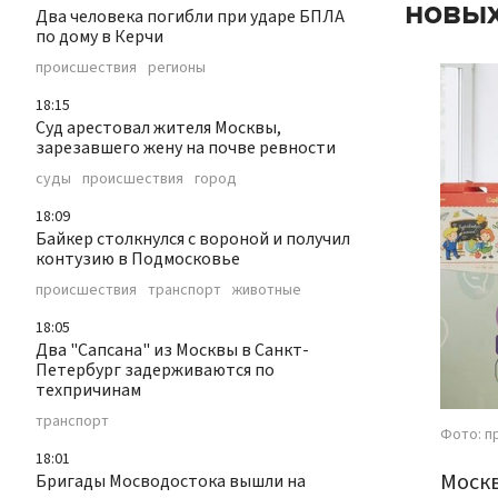
новых
Два человека погибли при ударе БПЛА
по дому в Керчи
происшествия
регионы
18:15
Суд арестовал жителя Москвы,
зарезавшего жену на почве ревности
суды
происшествия
город
18:09
Байкер столкнулся с вороной и получил
контузию в Подмосковье
происшествия
транспорт
животные
18:05
Два "Сапсана" из Москвы в Санкт-
Петербург задерживаются по
техпричинам
транспорт
Фото: п
18:01
Москв
Бригады Мосводостока вышли на