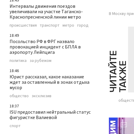
18:49
Интервалы движения поездов
увеличивали на участке Таганско-
В Москву при
Краснопресненской линии метро
происшествия
транспорт
метро
город
18:49
Посольство РФ в ФРГ назвало
провокацией инцидент с БПЛА в
аэропорту Лейпцига
Ч
И
Т
А
Т
Е
Т
А
К
Ж
политика
за рубежом
Й
Е
18:46
Юрист рассказал, какое наказание
ждет за оставленный в зонах отдыха
мусор
общество
эксклюзив
общест
18:37
ISU предоставил нейтральный статус
фигуристке Валиевой
спорт