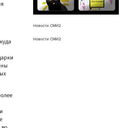
ия
Новости СМИ2
Новости СМИ2
 куда
дарки
оны
ных
более
и
е
 во