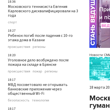
18:36
Московского теннисиста Евгения
Карловского дисквалифицировали на 3
года
спорт
18:27
Ребенок погиб после падения с 10-го
этажа дома в Казани
происшествия
регионы
18:20
Новости СМ
Уголовное дело возбуждено после
пожара на складе в Брянске
происшествия
пожар
регионы
18:17
МВД посоветовало не открывать
18 марта 202
банковские приложения через
общественный Wi-Fi
Москв
безопасность
технологии
гуман
18:17