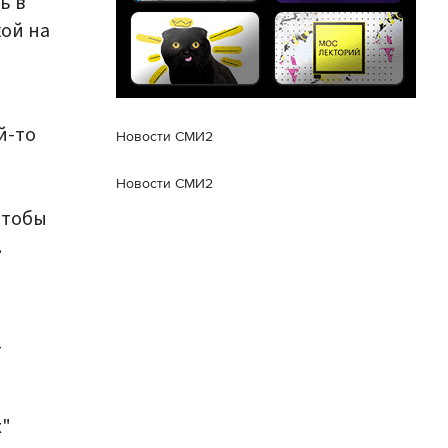
ь в
кой на
й-то
Новости СМИ2
Новости СМИ2
чтобы
.
7
т
х"