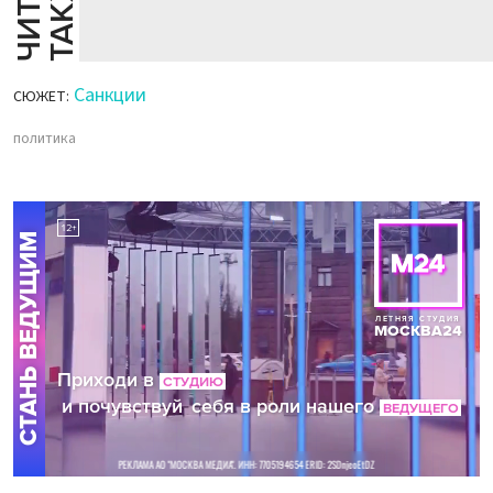
Й
Е
Санкции
СЮЖЕТ:
политика