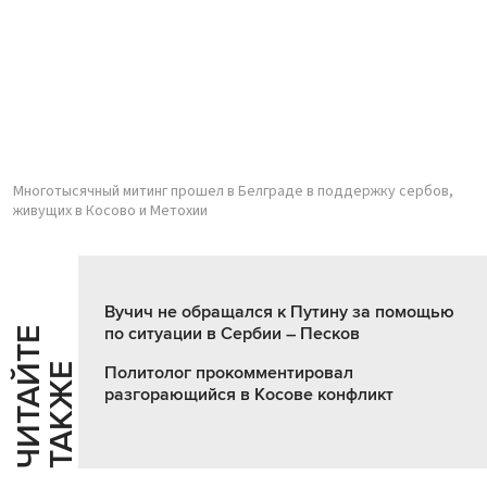
Многотысячный митинг прошел в Белграде в поддержку сербов,
живущих в Косово и Метохии
Вучич не обращался к Путину за помощью
по ситуации в Сербии – Песков
Ч
И
Т
А
Т
Е
Т
А
К
Ж
Й
Е
Политолог прокомментировал
разгорающийся в Косове конфликт