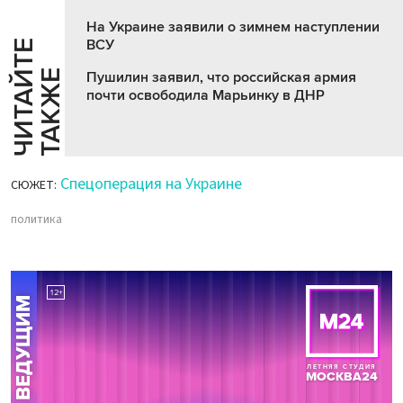
На Украине заявили о зимнем наступлении
ВСУ
Ч
И
Т
А
Т
Е
Т
А
К
Ж
Й
Е
Пушилин заявил, что российская армия
почти освободила Марьинку в ДНР
Спецоперация на Украине
СЮЖЕТ:
политика