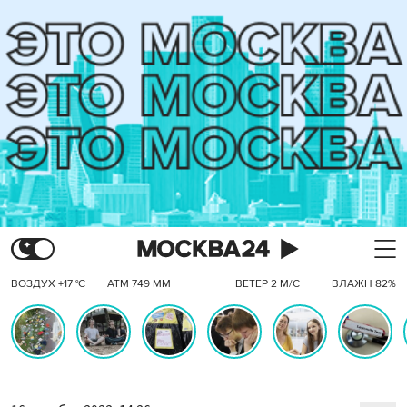
ВОЗДУХ +17 °C
АТМ 749 ММ
ВЕТЕР 2 М/С
ВЛАЖН 82%