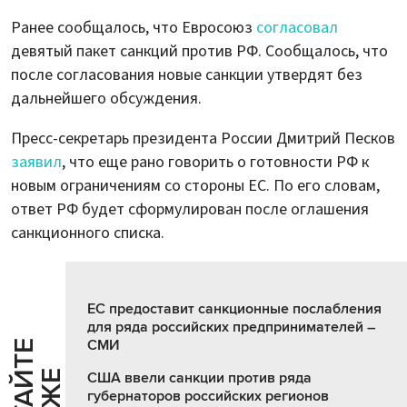
Ранее сообщалось, что Евросоюз
согласовал
девятый пакет санкций против РФ. Сообщалось, что
после согласования новые санкции утвердят без
дальнейшего обсуждения.
Пресс-секретарь президента России Дмитрий Песков
заявил
, что еще рано говорить о готовности РФ к
новым ограничениям со стороны ЕС. По его словам,
ответ РФ будет сформулирован после оглашения
санкционного списка.
ЕС предоставит санкционные послабления
для ряда российских предпринимателей –
СМИ
Ч
И
Т
А
Т
Е
Т
А
К
Ж
США ввели санкции против ряда
губернаторов российских регионов