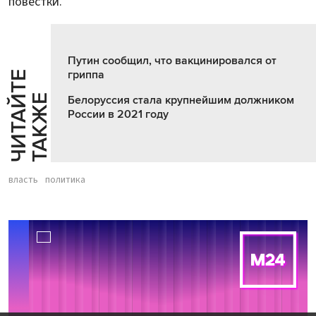
повестки.
Путин сообщил, что вакцинировался от
гриппа
Ч
И
Т
А
Т
Е
Т
А
К
Ж
Й
Е
Белоруссия стала крупнейшим должником
России в 2021 году
власть
политика