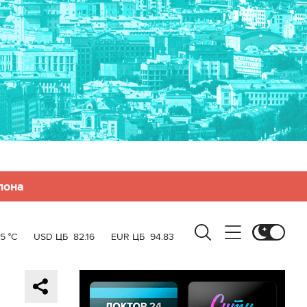
лона
5 °C
USD ЦБ
82.16
EUR ЦБ
94.83