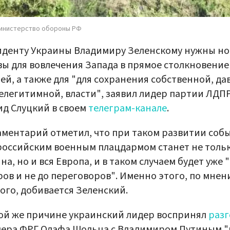
инистерство обороны РФ
иденту Украины Владимиру Зеленскому нужны н
ы для вовлечения Запада в прямое столкновение
ей, а также для "для сохранения собственной, да
елегитимной, власти", заявил лидер партии ЛДП
д Слуцкий в своем
телеграм-канале
.
ментарий отметил, что при таком развитии соб
оссийским военным плацдармом станет не толь
на, но и вся Европа, и в таком случаем будет уже 
ов и не до переговоров". Именно этого, по мне
ого, добивается Зеленский.
ой же причине украинский лидер воспринял
разг
ера ФРГ Олафа Шольца с Владимиром Путиным "