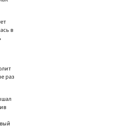
ует
ась в
ь
олит
е раз
ышал
тив
ивый