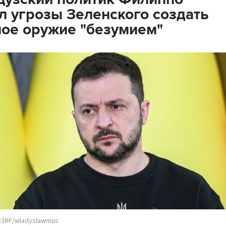
л угрозы Зеленского создать
ое оружие "безумием"
23RF/wladyslawmus