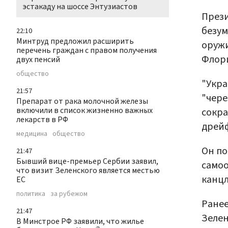
эстакаду на шоссе Энтузиастов
Прези
безум
22:10
Минтруд предложил расширить
оружи
перечень граждан с правом получения
Флори
двух пенсий
общество
"Укра
21:57
"чере
Препарат от рака молочной железы
включили в список жизненно важных
сокр
лекарств в РФ
дрейф
медицина
общество
Он по
21:47
Бывший вице-премьер Сербии заявил,
самоо
что визит Зеленского является местью
канцл
ЕС
политика
за рубежом
Ране
21:47
Зелен
В Минстрое РФ заявили, что жилье