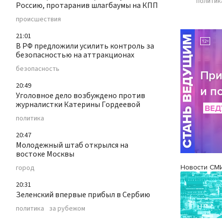
политик
Россию, протаранив шлагбаумы на КПП
происшествия
21:01
В РФ предложили усилить контроль за
безопасностью на аттракционах
безопасность
20:49
Уголовное дело возбуждено против
журналистки Катерины Гордеевой
политика
20:47
Молодежный штаб открылся на
востоке Москвы
Новости СМ
город
20:31
Зеленский впервые прибыл в Сербию
политика
за рубежом