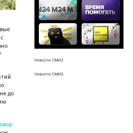
овые
 с
вно
Р
Новости СМИ2
Новости СМИ2
ытий
ко
"не до
нию
овор
как