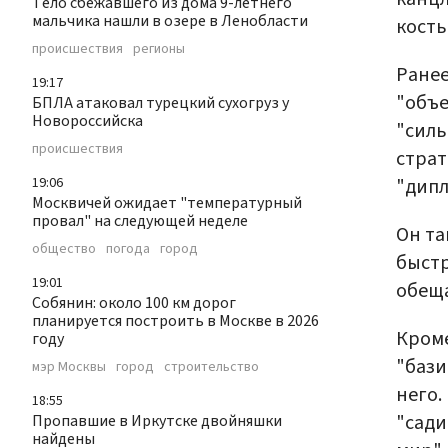
Тело сбежавшего из дома 9-летнего
мальчика нашли в озере в Ленобласти
кость
происшествия
регионы
Ране
19:17
"объе
БПЛА атаковал турецкий сухогруз у
Новороссийска
"силь
происшествия
страт
"дипл
19:06
Москвичей ожидает "температурный
провал" на следующей неделе
Он та
общество
погода
город
быстр
19:01
обеща
Собянин: около 100 км дорог
планируется построить в Москве в 2026
Кроме
году
"бази
мэр Москвы
город
строительство
него.
18:55
"сади
Пропавшие в Иркутске двойняшки
найдены