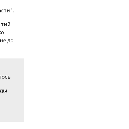
сти".
ытий
ко
"не до
лось
еды