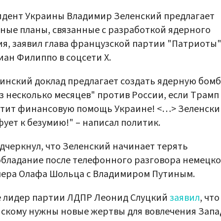
дент Украины Владимир Зеленский предлагает
ные планы, связанные с разработкой ядерного
я, заявил глава французской партии "Патриоты
ан Филиппо в соцсети X.
инский доклад предлагает создать ядерную бомб
з несколько месяцев" против России, если Трамп
атит финансовую помощь Украине! <…> Зеленски
ует к безумию!" – написал политик.
дчеркнул, что Зеленский начинает терять
бладание после телефонного разговора немецко
ера Олафа Шольца с Владимиром Путиным.
е лидер партии ЛДПР Леонид Слуцкий
заявил
, что
скому нужны новые жертвы для вовлечения Запа