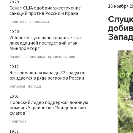
20:29
16 ноября 20
Сенат США одобрил ужесточение
санкций против России и Ирана
Слуцк
политика
экономика
добив
20:20
Запад
Wildberries успешно справляется с
ликвидацией последствий атак –
Минпромторг
бизнес
экономика
происшествия
20:12
Экстремальная жара до 42 градусов
ожидается в ряде регионов России
регионы
погода
20:05
Польский лидер поддержал военную
помощь Украине без "бандеровских
флагов"
политика
19:58