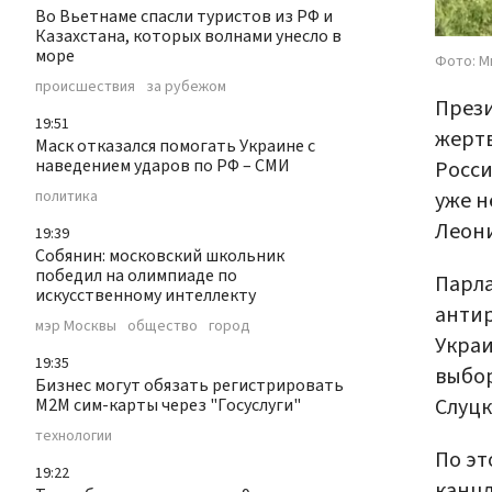
Во Вьетнаме спасли туристов из РФ и
Казахстана, которых волнами унесло в
море
Фото: М
происшествия
за рубежом
През
19:51
жертв
Маск отказался помогать Украине с
наведением ударов по РФ – СМИ
Росси
уже н
политика
Леони
19:39
Собянин: московский школьник
победил на олимпиаде по
Парла
искусственному интеллекту
антир
мэр Москвы
общество
город
Украи
19:35
выбор
Бизнес могут обязать регистрировать
Слуцк
М2М сим-карты через "Госуслуги"
технологии
По эт
19:22
канцл