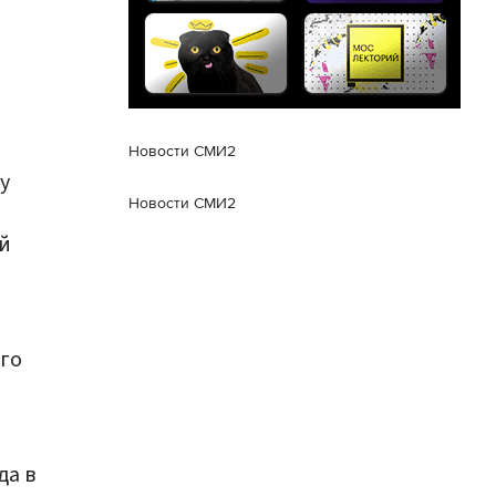
"
Новости СМИ2
у
Новости СМИ2
й
го
да в