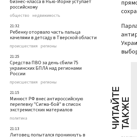
бизнес-класса в Нью-Йорке уступает
прямо
российскому
сохра
общество
недвижимость
Парла
21:32
Ребенку оторвало часть пальца
антир
качелями в детсаду в Тверской области
Украи
происшествия
регионы
выбор
21:25
Средства ПВО за день сбили 75
украинских БПЛА над регионами
России
происшествия
регионы
Ч
И
Т
А
Т
Е
Т
А
К
Ж
21:15
Минюст РФ внес антироссийскую
Й
Е
перепевку "Сигма-бой" в список
экстремистских материалов
политика
21:13
Литовец попытался проникнуть в