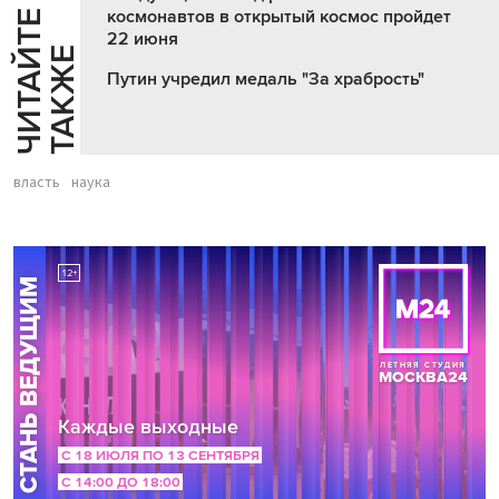
космонавтов в открытый космос пройдет
Ч
И
Т
А
Т
Е
Т
А
К
Ж
22 июня
Й
Е
Путин учредил медаль "За храбрость"
власть
наука