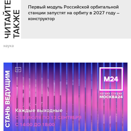
Ч
И
Т
А
Т
Е
Т
А
К
Ж
Первый модуль Российской орбитальной
Й
Е
станции запустят на орбиту в 2027 году –
конструктор
наука