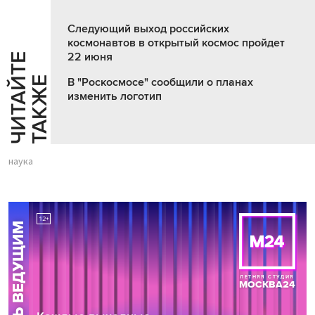
Следующий выход российских
космонавтов в открытый космос пройдет
22 июня
Ч
И
Т
А
Т
Е
Т
А
К
Ж
Й
Е
В "Роскосмосе" сообщили о планах
изменить логотип
наука