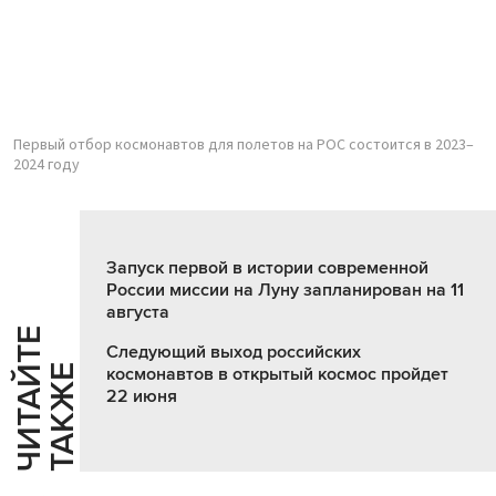
Первый отбор космонавтов для полетов на РОС состоится в 2023–
2024 году
Запуск первой в истории современной
России миссии на Луну запланирован на 11
августа
Ч
И
Т
А
Т
Е
Т
А
К
Ж
Следующий выход российских
Й
Е
космонавтов в открытый космос пройдет
22 июня