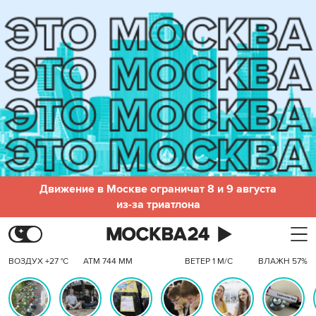
Движение в Москве ограничат 8 и 9 августа
из-за триатлона
ВОЗДУХ +27 °C
АТМ 744 ММ
ВЕТЕР 1 М/С
ВЛАЖН 57%