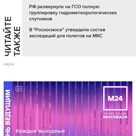
РФ развернула на ГСО полную
группировку гидрометеорологических
спутников
Ч
И
Т
А
Т
Е
Т
А
К
Ж
Й
Е
В "Роскосмосе" утвердили состав
экспедиций для полетов на МКС
наука