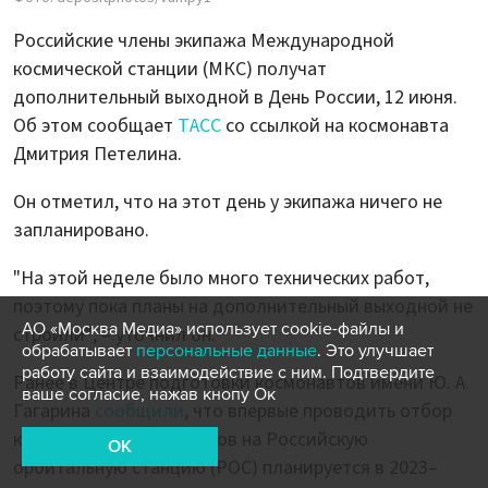
Российские члены экипажа Международной
космической станции (МКС) получат
дополнительный выходной в День России, 12 июня.
Об этом сообщает
ТАСС
со ссылкой на космонавта
Дмитрия Петелина.
Он отметил, что на этот день у экипажа ничего не
запланировано.
"На этой неделе было много технических работ,
поэтому пока планы на дополнительный выходной не
АО «Москва Медиа» использует cookie-файлы и
строили", – уточнил он.
обрабатывает
персональные данные
. Это улучшает
работу сайта и взаимодействие с ним. Подтвердите
Ранее в Центре подготовки космонавтов имени Ю. А.
ваше согласие, нажав кнопу Ок
Гагарина
сообщили
, что впервые проводить отбор
космонавтов для полетов на Российскую
OK
орбитальную станцию (РОС) планируется в 2023–