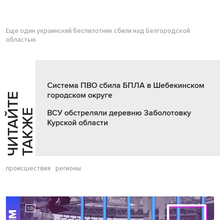
Еще один украинский беспилотник сбили над Белгородской
областью
Система ПВО сбила БПЛА в Шебекинском
городском округе
Ч
И
Т
А
Т
Е
Т
А
К
Ж
Й
Е
ВСУ обстреляли деревню Заболотовку
Курской области
происшествия
регионы