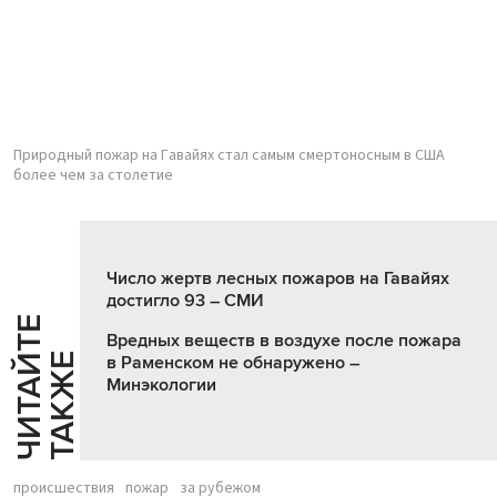
Природный пожар на Гавайях стал самым смертоносным в США
более чем за столетие
Число жертв лесных пожаров на Гавайях
достигло 93 – СМИ
Ч
И
Т
А
Т
Е
Т
А
К
Ж
Вредных веществ в воздухе после пожара
Й
Е
в Раменском не обнаружено –
Минэкологии
происшествия
пожар
за рубежом