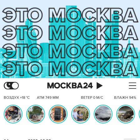
ВОЗДУХ +18 °C
АТМ 749 ММ
ВЕТЕР 0 М/С
ВЛАЖН 94%