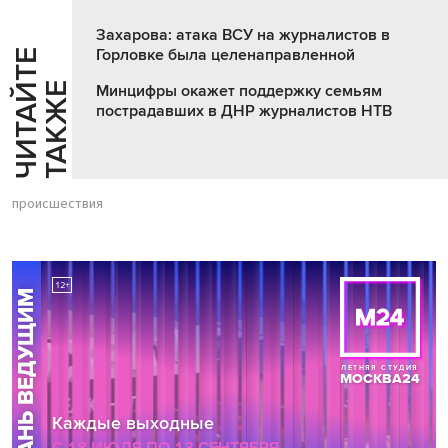
Захарова: атака ВСУ на журналистов в
Горловке была целенаправленной
Ч
И
Т
А
Т
Е
Т
А
К
Ж
Й
Е
Минцифры окажет поддержку семьям
пострадавших в ДНР журналистов НТВ
происшествия