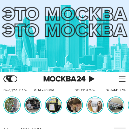
ВОЗДУХ +17 °C
АТМ 748 ММ
ВЕТЕР 0 М/С
ВЛАЖН 77%