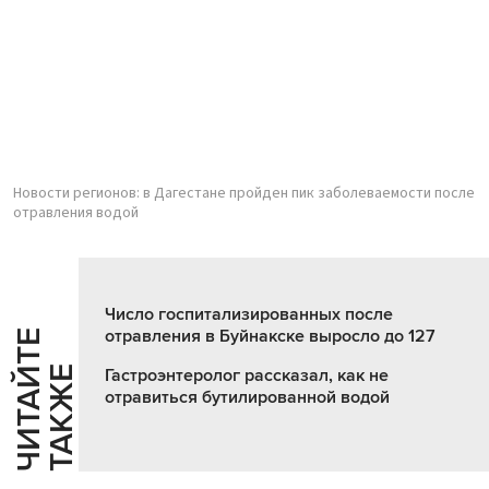
Новости регионов: в Дагестане пройден пик заболеваемости после
отравления водой
Число госпитализированных после
отравления в Буйнакске выросло до 127
Ч
И
Т
А
Т
Е
Т
А
К
Ж
Й
Е
Гастроэнтеролог рассказал, как не
отравиться бутилированной водой