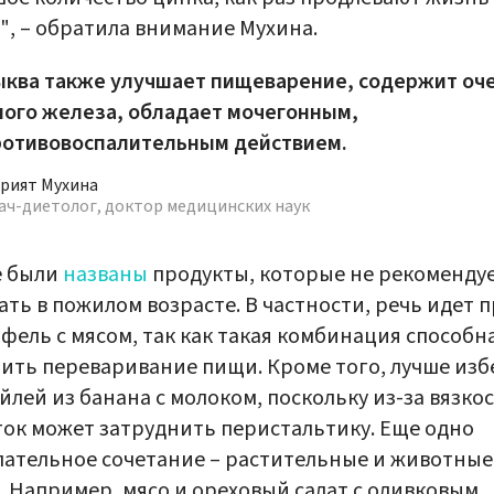
", – обратила внимание Мухина.
ыква также улучшает пищеварение, содержит оч
ного железа, обладает мочегонным,
ротивовоспалительным действием.
рият Мухина
ач-диетолог, доктор медицинских наук
е были
названы
продукты, которые не рекоменду
ать в пожилом возрасте. В частности, речь идет 
фель с мясом, так как такая комбинация способн
ить переваривание пищи. Кроме того, лучше изб
йлей из банана с молоком, поскольку из-за вязко
ок может затруднить перистальтику. Еще одно
ательное сочетание – растительные и животные
 Например, мясо и ореховый салат с оливковым