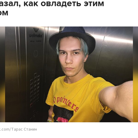
азал, как овладеть этим
ом
k.com/Тарас Станин