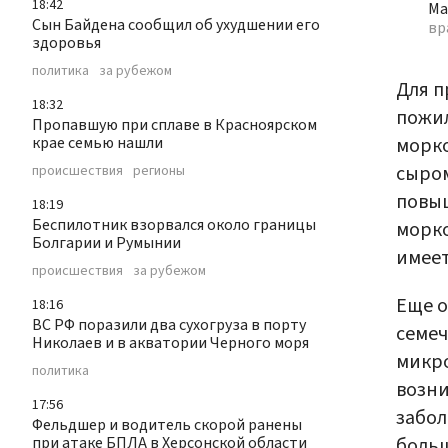
18:42
Ма
Сын Байдена сообщил об ухудшении его
вр
здоровья
политика
за рубежом
Для п
18:32
пожил
Пропавшую при сплаве в Красноярском
морко
крае семью нашли
сыром
происшествия
регионы
повыш
18:19
Беспилотник взорвался около границы
морко
Болгарии и Румынии
имеет
происшествия
за рубежом
Еще о
18:16
ВС РФ поразили два сухогруза в порту
семеч
Николаев и в акватории Черного моря
микро
политика
возни
17:56
забол
Фельдшер и водитель скорой ранены
больш
при атаке БПЛА в Херсонской области