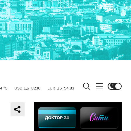
4 °C
USD ЦБ
82.16
EUR ЦБ
94.83