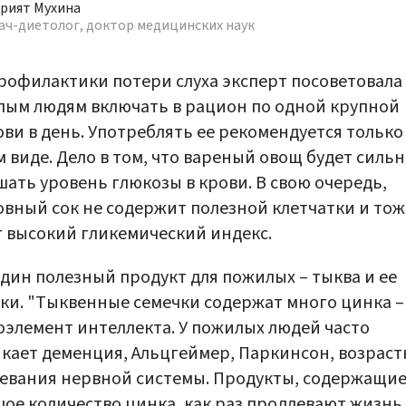
рият Мухина
ач-диетолог, доктор медицинских наук
рофилактики потери слуха эксперт посоветовала
ым людям включать в рацион по одной крупной
ви в день. Употреблять ее рекомендуется только
 виде. Дело в том, что вареный овощ будет силь
ать уровень глюкозы в крови. В свою очередь,
вный сок не содержит полезной клетчатки и тож
 высокий гликемический индекс.
дин полезный продукт для пожилых – тыква и ее
ки. "Тыквенные семечки содержат много цинка –
элемент интеллекта. У пожилых людей часто
кает деменция, Альцгеймер, Паркинсон, возрас
евания нервной системы. Продукты, содержащи
ое количество цинка, как раз продлевают жизнь