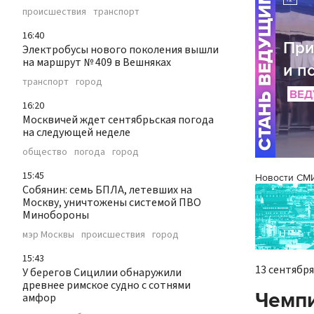
происшествия
транспорт
16:40
Электробусы нового поколения вышли
на маршрут № 409 в Вешняках
транспорт
город
16:20
Москвичей ждет сентябрьская погода
на следующей неделе
общество
погода
город
15:45
Новости СМ
Собянин: семь БПЛА, летевших на
Москву, уничтожены системой ПВО
Минобороны
мэр Москвы
происшествия
город
15:43
13 сентября 
У берегов Сицилии обнаружили
древнее римское судно с сотнями
Чемпи
амфор