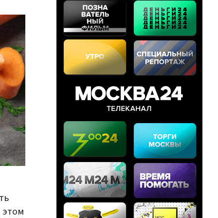
ть
 этом