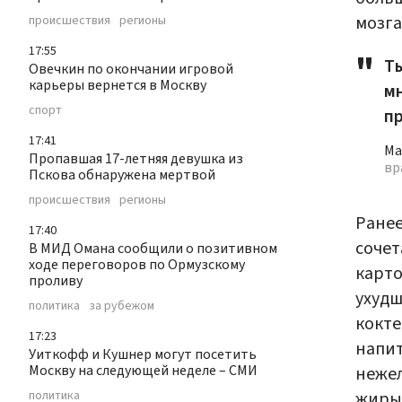
мозга
происшествия
регионы
17:55
Т
Овечкин по окончании игровой
карьеры вернется в Москву
м
спорт
п
17:41
Ма
Пропавшая 17-летняя девушка из
вр
Пскова обнаружена мертвой
происшествия
регионы
Ране
17:40
сочет
В МИД Омана сообщили о позитивном
ходе переговоров по Ормузскому
карто
проливу
ухудш
политика
за рубежом
кокте
17:23
напит
Уиткофф и Кушнер могут посетить
Москву на следующей неделе – СМИ
нежел
жиры.
политика