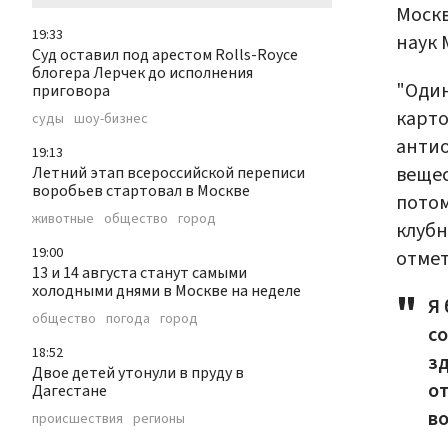
Москв
19:33
наук 
Суд оставил под арестом Rolls-Royce
блогера Лерчек до исполнения
"Один
приговора
карто
суды
шоу-бизнес
антио
19:13
вещес
Летний этап всероссийской переписи
воробьев стартовал в Москве
потом
животные
общество
город
клубн
19:00
отмет
13 и 14 августа станут самыми
холодными днями в Москве на неделе
Я 
общество
погода
город
со
18:52
зд
Двое детей утонули в пруду в
от
Дагестане
во
происшествия
регионы