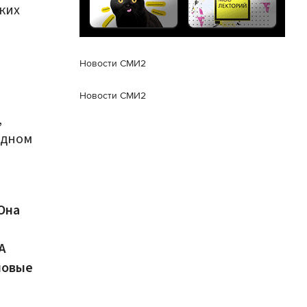
ких
Новости СМИ2
Новости СМИ2
,
одном
Она
A
новые