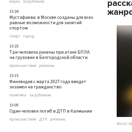
расск
наука
за рубежом
жанр
15:26
Мустафаева: в Москве созданы для всех
равные возможности для занятий
спортом
спорт
город
15:25
Три человека ранены при атаке БПЛА
на грузовик в Белгородской области
происшествия
регионы
15:15
Финляндия с марта 2027 года введет
экзамен на гражданство
политика
за рубежом
15:05
Один человек погиб в ДТП в Калмыкии
происшествия
ДТП
регионы
Фото: v