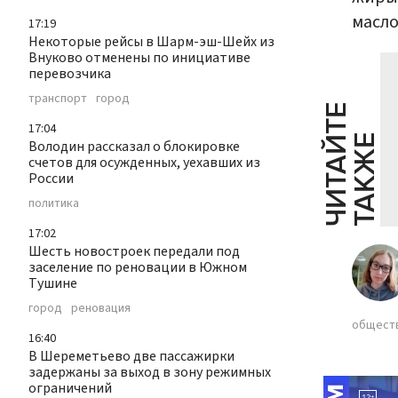
масло
17:19
Некоторые рейсы в Шарм-эш-Шейх из
Внуково отменены по инициативе
перевозчика
транспорт
город
Ч
И
Т
А
Т
Е
Т
А
К
Ж
17:04
Й
Е
Володин рассказал о блокировке
счетов для осужденных, уехавших из
России
политика
17:02
Шесть новостроек передали под
заселение по реновации в Южном
Тушине
город
реновация
общест
16:40
В Шереметьево две пассажирки
задержаны за выход в зону режимных
ограничений