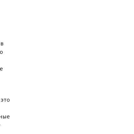
 в
но
е
 это
тные
е