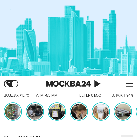
ВОЗДУХ +12 °C
АТМ 753 ММ
ВЕТЕР 0 М/С
ВЛАЖН 94%