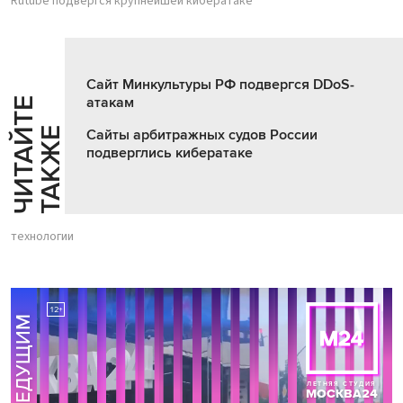
Rutube подвергся крупнейшей кибератаке
Сайт Минкультуры РФ подвергся DDoS-
атакам
Ч
И
Т
А
Т
Е
Т
А
К
Ж
Й
Е
Сайты арбитражных судов России
подверглись кибератаке
технологии