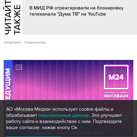
Ч
И
Т
А
Т
Е
Т
А
К
Ж
Й
Е
В МИД РФ отреагировали на блокировку
телеканала "Дума ТВ" на YouTube
политика
технологии
АО «Москва Медиа» использует cookie-файлы и
обрабатывает
персональные данные
. Это улучшает
работу сайта и взаимодействие с ним. Подтвердите
ваше согласие, нажав кнопу Ок