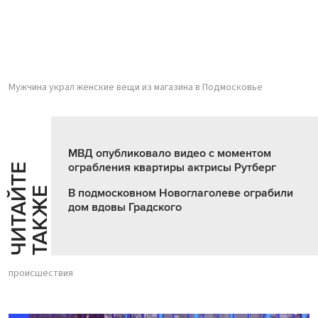
Мужчина украл женские вещи из магазина в Подмосковье
МВД опубликовало видео с моментом
ограбления квартиры актрисы Рутберг
Ч
И
Т
А
Т
Е
Т
А
К
Ж
Й
Е
В подмосковном Новоглаголеве ограбили
дом вдовы Градского
происшествия