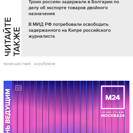
Троих россиян задержали в Болгарии по
делу об экспорте товаров двойного
назначения
Ч
И
Т
А
Т
Е
Т
А
К
Ж
В МИД РФ потребовали освободить
Й
Е
задержанного на Кипре российского
журналиста
происшествия
за рубежом