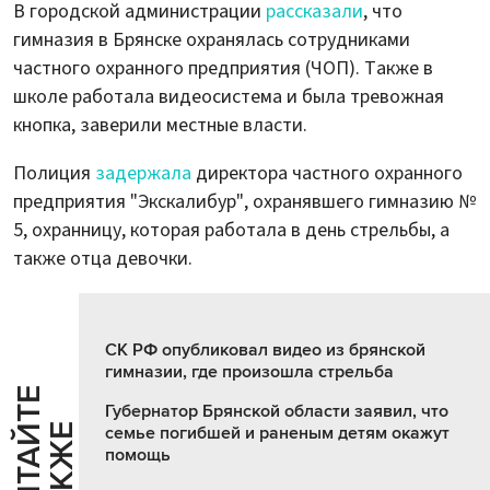
В городской администрации
рассказали
, что
гимназия в Брянске охранялась сотрудниками
частного охранного предприятия (ЧОП). Также в
школе работала видеосистема и была тревожная
кнопка, заверили местные власти.
Полиция
задержала
директора частного охранного
предприятия "Экскалибур", охранявшего гимназию №
5, охранницу, которая работала в день стрельбы, а
также отца девочки.
СК РФ опубликовал видео из брянской
гимназии, где произошла стрельба
Ч
И
Т
А
Т
Е
Т
А
К
Ж
Губернатор Брянской области заявил, что
Й
Е
семье погибшей и раненым детям окажут
помощь