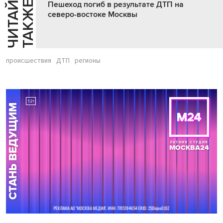
Ч
И
Т
А
Т
Е
Т
А
К
Ж
Й
Е
Пешеход погиб в результате ДТП на
северо-востоке Москвы
происшествия
ДТП
регионы