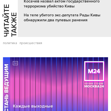
Косачев назвал актом государственного
терроризма убийство Кивы
Ч
И
Т
А
Т
Е
Т
А
К
Ж
Й
Е
На теле убитого экс-депутата Рады Кивы
обнаружили два пулевых ранения
политика
происшествия