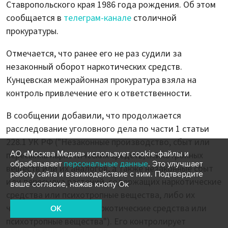
Ставропольского края 1986 года рождения. Об этом
сообщается в
телеграм-канале
столичной
прокуратуры.
Отмечается, что ранее его не раз судили за
незаконный оборот наркотических средств.
Кунцевская межрайонная прокуратура взяла на
контроль привлечение его к ответственности.
В сообщении добавили, что продолжается
расследование уголовного дела по части 1 статьи
228.1 УК РФ ("Незаконные производство, сбыт или
АО «Москва Медиа» использует cookie-файлы и
пересылка наркотических средств, психотропных
обрабатывает
персональные данные
. Это улучшает
веществ или их аналогов, а также незаконные сбыт
работу сайта и взаимодействие с ним. Подтвердите
или пересылка растений, содержащих наркотические
ваше согласие, нажав кнопу Ок
средства или психотропные вещества, либо их
частей, содержащих наркотические средства или
OK
психотропные вещества"). Его контролирует