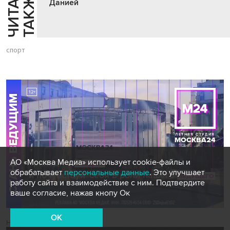
Ч
И
Т
А
Т
Е
Т
А
К
Ж
Й
Е
Данией
спорт
АО «Москва Медиа» использует cookie-файлы и
обрабатывает
персональные данные
. Это улучшает
работу сайта и взаимодействие с ним. Подтвердите
ваше согласие, нажав кнопу Ок
OK
Новости СМИ2