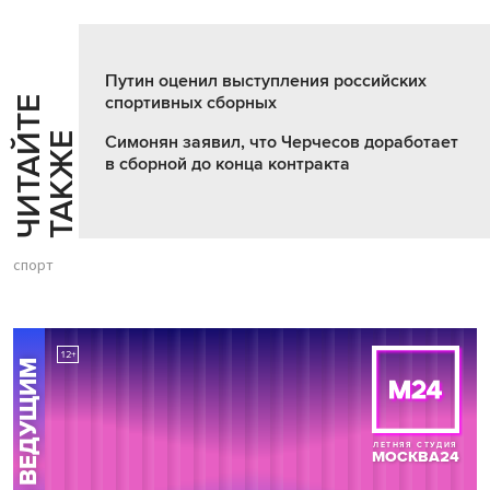
Путин оценил выступления российских
спортивных сборных
Ч
И
Т
А
Т
Е
Т
А
К
Ж
Й
Е
Симонян заявил, что Черчесов доработает
в сборной до конца контракта
спорт