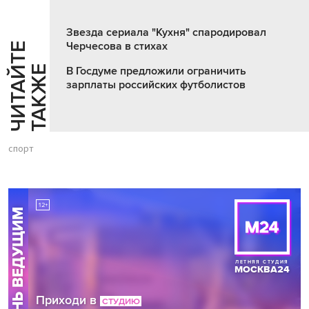
Звезда сериала "Кухня" спародировал
Черчесова в стихах
Ч
И
Т
А
Т
Е
Т
А
К
Ж
Й
Е
В Госдуме предложили ограничить
зарплаты российских футболистов
спорт