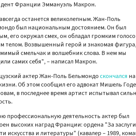
идент Франции Эммануэль Макрон.
авсегда останется великолепным. Жан-Поль
ондо был национальным достоянием. Он был
ым, его окружал смех, он обладал громким голосо
м телом. Возвышенный герой и знакомая фигура
мимый смельчак и волшебник слова. В нем мы
или самих себя", – написал Макрон.
цузский актер Жан-Поль Бельмондо
скончался
на
жизни. Об этом сообщил его адвокат Мишель Годе
ловам, в последнее время артист испытывал силь
ость.
ою профессиональную деятельность актер был
оен высоких наград Франции: ордена "За заслуги
ти искусства и литературы" (кавалер – 1989, ком