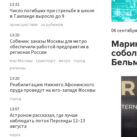
13:32
Число погибших при стрельбе в школе
в Таиланде выросло до 9
происшествия
за рубежом
06 сентября 
13:20
Собянин: заказы Москвы для метро
Марин
обеспечили работой предприятия в
собол
регионах России
Бель
мэр Москвы
транспорт
метро
город
регионы
13:20
Реабилитацию Нижнего Афонинского
пруда проведут на юго-западе Москвы
город
13:07
Астроном рассказал, где лучше
наблюдать поток Персеиды 12–13
августа
наука