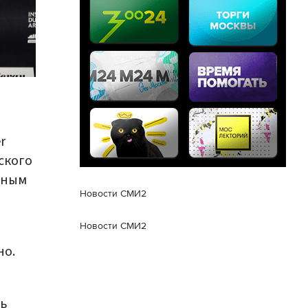
r
ского
рным
Новости СМИ2
Новости СМИ2
но.
ль