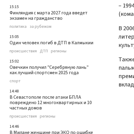
– 199
15:15
Финляндия с марта 2027 года введет
(кома
экзамен на гражданство
политика
за рубежом
В 200
литер
15:05
Один человек погиб в ДТП в Калмыкии
куль
происшествия
ДТП
регионы
Также
15:02
пальм
Овечкин получил "Серебряную лань"
как лучший спортсмен 2025 года
преми
спорт
вклад
14:48
В Севастополе после атаки БПЛА
повреждено 12 многоквартирных и 10
частных домов
происшествия
регионы
14:46
В Милане женщине при ЭКО по ошибке