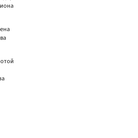
гиона
дена
ва
лотой
за