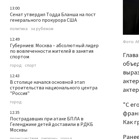
13:00
Сенат утвердил Тодда Бланша на пост
генерального прокурора США
политика
за рубежом
12:49
Фото: AP
Губерниев: Москва – абсолютный лидер
по вовлеченности жителей в занятия
Глава
спортом
объед
город
спорт
выраз
12:43
актер
В столице начался основной этап
строительства национального центра
актер
"Россия"
город
"С ег
франц
12:35
Пострадавших при атаке БПЛА в
Как г
Геленджике детей доставили в РДКБ
Москвы
Ранее
происшествия
регионы
город