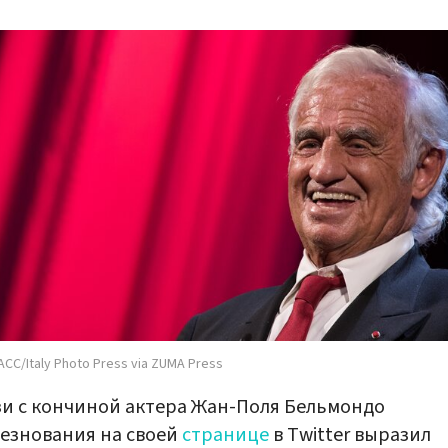
СС/Italy Photo Press via ZUMA Press
зи с кончиной актера Жан-Поля Бельмондо
езнования на своей
странице
в Twitter выразил