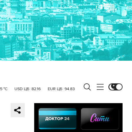
5 °C
USD ЦБ
82.16
EUR ЦБ
94.83