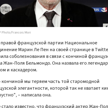
 Photo/Francois Mori
 правой французской партии Национальное
инение Марин Ле Пен на своей странице в Twitte
ила соболезнования в связи с кончиной француз
а Жан-Поля Бельмондо. Она назвала его легенда
ом и каскадером.
о кончиной мы теряем часть той старомодной
узской элегантности, которой так не хватает ки
рустно", – написала она.
 стало известно, что французский актер Жан-По