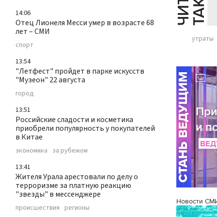
Й
Е
14:06
Отец Лионеля Месси умер в возрасте 68
лет – СМИ
утраты
спорт
13:54
"Летфест" пройдет в парке искусств
"Музеон" 22 августа
город
13:51
Российские сладости и косметика
приобрели популярность у покупателей
в Китае
экономика
за рубежом
13:41
Жителя Урала арестовали по делу о
терроризме за платную реакцию
"звезды" в мессенджере
Новости СМ
происшествия
регионы