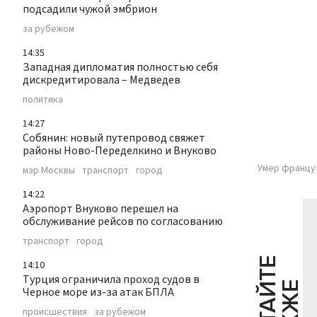
подсадили чужой эмбрион
за рубежом
14:35
Западная дипломатия полностью себя
дискредитировала – Медведев
политика
14:27
Собянин: новый путепровод свяжет
районы Ново-Переделкино и Внуково
Умер францу
мэр Москвы
транспорт
город
14:22
Аэропорт Внуково перешел на
обслуживание рейсов по согласованию
транспорт
город
Ч
И
Т
А
Т
Е
Т
А
К
Ж
14:10
Турция ограничила проход судов в
Черное море из-за атак БПЛА
происшествия
за рубежом