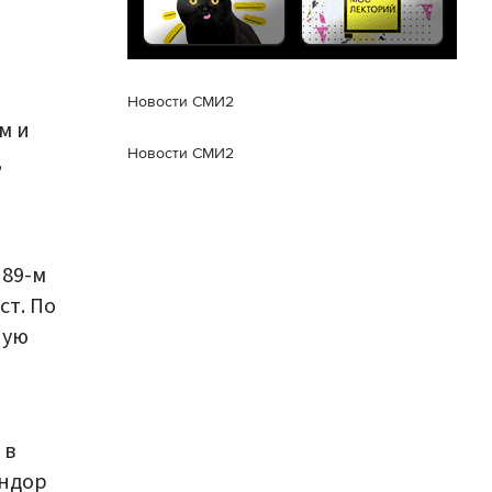
Новости СМИ2
м и
Новости СМИ2
,
 89-м
ст. По
ную
 в
андор