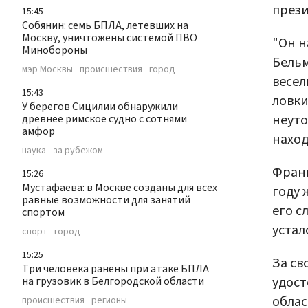
през
15:45
Собянин: семь БПЛА, летевших на
Москву, уничтожены системой ПВО
"Он н
Минобороны
Бельм
мэр Москвы
происшествия
город
весел
15:43
ловки
У берегов Сицилии обнаружили
неуто
древнее римское судно с сотнями
амфор
наход
наука
за рубежом
Фран
15:26
Мустафаева: в Москве созданы для всех
году 
равные возможности для занятий
его с
спортом
устал
спорт
город
15:25
За св
Три человека ранены при атаке БПЛА
удост
на грузовик в Белгородской области
облас
происшествия
регионы